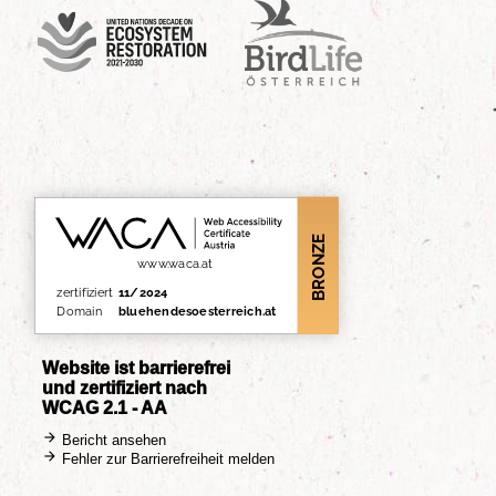
UN Decade
Birdlife