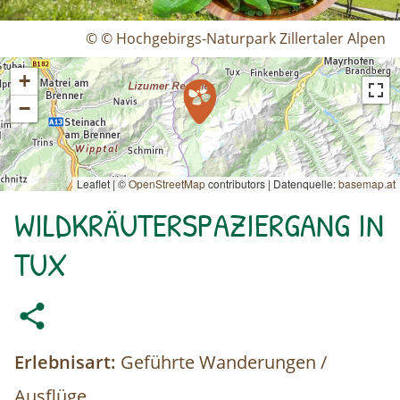
© © Hochgebirgs-Naturpark Zillertaler Alpen
+
−
Leaflet | ©
OpenStreetMap
contributors
|
Datenquelle:
basemap.at
WILDKRÄUTERSPAZIERGANG IN
TUX
Erlebnisart:
Geführte Wanderungen /
Ausflüge