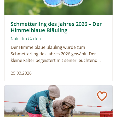
Himmelblauer Bläuling © Anton Kroh | schmetterlingsap
Schmetterling des Jahres 2026 – Der
Himmelblaue Bläuling
Natur im Garten
Der Himmelblaue Bläuling wurde zum
Schmetterling des Jahres 2026 gewählt. Der
kleine Falter begeistert mit seiner leuchtend
blauen Färbung und einem faszinierenden
25.03.2026
Zusammenspiel mit Ameisen.
Gumpoldskirchen: Ein Klassenzimmer unter Obstbäume