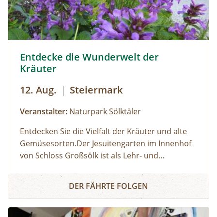
Sölker Jesuitengarten - Kräuterlehr- und Schaugarten © 
Entdecke die Wunderwelt der
Kräuter
12. Aug.
|
Steiermark
Veranstalter:
Naturpark Sölktäler
Entdecken Sie die Vielfalt der Kräuter und alte
Gemüsesorten.Der Jesuitengarten im Innenhof
von Schloss Großsölk ist als Lehr- und
Schaugarten anerkannt. Neben Blumen
Entdecke die Wunderwelt der Kräuter
gedeihen hier viele Heil- und Gewürzkräuter
DER FÄHRTE FOLGEN
sowie neue und alte, in Vergessenheit geratene
Gemüsesorten. Während die Erwachsenen an
der Kräuterführung mit Martha teilnehmen,