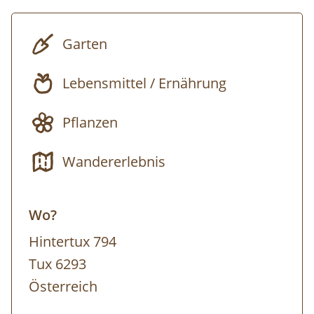
altes Wissen von Kräutern, Baum-Harzen
und Wurzeln und entdecken die vielfältigen
Garten
Anwendungs- und
Verarbeitungsmöglichkeiten. Vom
Lebensmittel / Ernährung
Treffpunkt aus geht´s in Richtung Bichlalm.
Pflanzen
BUCH-TIPP:
Gottfried Hochgruber:
Heilkräuter, Die Apotheke der Natur
– Im
Wandererlebnis
Naturparkhaus im Bergsteigerdorf Ginzling
und in der Tyrolia Mayrhofen erhältllich!
Wo?
Anmeldung:
Hintertux 794
https://www.myzillertal.at/de/products/wildkr
Tux 6293
in-tux
Österreich