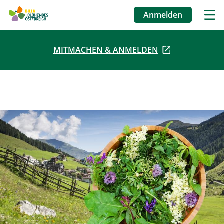
Anmelden
Benutzermenü
MITMACHEN & ANMELDEN
Direkt
zum
Inhalt