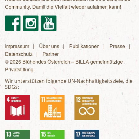
Community. Damit die Vielfalt wieder aufatmen kann!
Facebook
Instagram
Youtube
Impressum
Über uns
Publikationen
Presse
Fußzeilenmenü
Datenschutz
Partner
© 2026 Blühendes Österreich – BILLA gemeinnützige
Privatstiftung
Wir unterstützen folgende UN-Nachhaltigkeitsziele, die
SDGs: