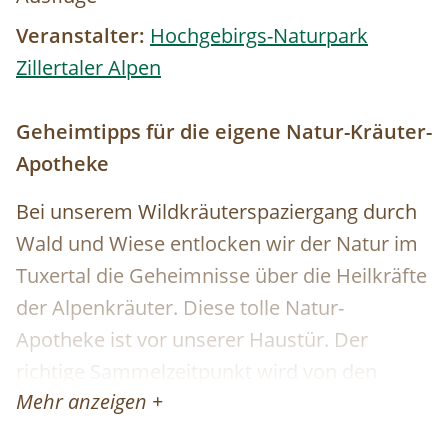
Veranstalter:
Hochgebirgs-Naturpark
Zillertaler Alpen
Geheimtipps für die eigene Natur-Kräuter-
Apotheke
Bei unserem Wildkräuterspaziergang durch
Wald und Wiese entlocken wir der Natur im
Tuxertal die Geheimnisse über die Heilkräfte
der Alpenkräuter. Diese tolle Natur-
Apotheke ist vor unserer Haustür. Der
richtige Sammelzeitpunkt wird von den
Mehr anzeigen +
Jahreszeiten bestimmt. Zu jeder Zeit sind
wahre Schätze zu fi nden. Wir besprechen