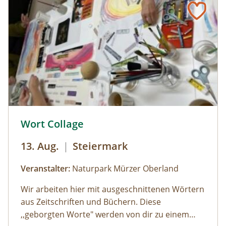
können die Kinder bei einer Kinderführung
einen lustigen Streifzug durch den
Jesuitengarten machen.Dauer: 2
StundenKosten: Erwachsene € 14,- | Kinder (6-
14 Jahre) € 10,- | gratis mit der Sommercard
© © Naturpark Mürzer Oberland
Wort Collage
13. Aug.
|
Steiermark
Veranstalter:
Naturpark Mürzer Oberland
Wir arbeiten hier mit ausgeschnittenen Wörtern
aus Zeitschriften und Büchern. Diese
,,geborgten Worte" werden von dir zu einem