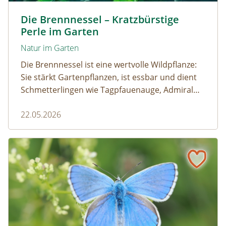
Kleine Brennnessel © VISKA / www.shutterstock.com
Die Brennnessel – Kratzbürstige
Perle im Garten
Natur im Garten
Die Brennnessel ist eine wertvolle Wildpflanze:
Sie stärkt Gartenpflanzen, ist essbar und dient
Schmetterlingen wie Tagpfauenauge, Admiral
und andere als wichtige Raupenfutterpflanze.
22.05.2026
Wer sie im Garten stehen lässt, fördert die
Artenvielfalt.
Schmetterling des Jahres 2026 – Der Himmelblaue Bläuli