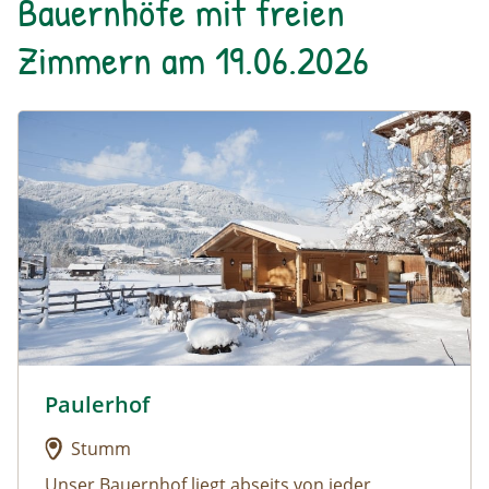
Bauernhöfe mit freien
Zimmern am 19.06.2026
Urlaub am Bauernhof: Paulerhof
Paulerhof
Urlaub am Bauernhof: Paulerhof
Stumm
Unser
Bauernhof liegt abseits von jeder