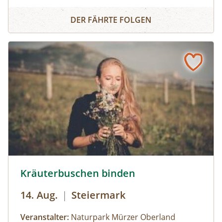
individuellen Text neu zusammengesetzt. Die
Wort Collage
Worte können herumgeschoben oder
DER FÄHRTE FOLGEN
zurechtgeschnitten werden, bis eine für dich
stimmige Essenz davon übrig bleibt. Durch diese
Collagetechnik entstehen Bilder im Kopf. Diese
Bilder und momentane Gefühle können im
Anschluss mit unterschiedlichen Materealien
auf Papier gemalt werden. Der zuvor
entstandene Text wird als Abschluss auf das
gemalte Bild geklebt.
© Naturpark Mürzer Oberland, nixxipixx.com
Kräuterbuschen binden
14. Aug.
|
Steiermark
Veranstalter:
Naturpark Mürzer Oberland