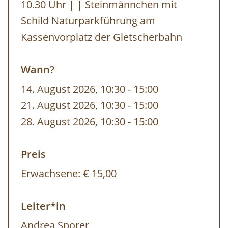
Gut zu wissen:
10.30 Uhr | | Steinmännchen mit
Schild Naturparkführung am
Charakter: Einfache Wanderung mit 200m
Kassenvorplatz der Gletscherbahn
Höhenunterschied
Dauer: ca. 4,5 Std.; davon 2 Std. reine Gehzeit
Wann?
14. August 2026, 10:30
-
bis
15:00
Termine: jeden FR von 12.6. - 28.8.
21. August 2026, 10:30
-
bis
15:00
Treffpunkt: 10.30 Uhr | | Steinmännchen mit
28. August 2026, 10:30
-
bis
15:00
Schild Naturparkführung am Kassenvorplatz
der Gletscherbahn
Preis
Unkostenbeitrag: Erwachsene € 15,00 Gäste
Erwachsene:
€ 15,00
der Naturpark-Partnerbetriebe kostenlos!
Leiter*in
Allgemeines:
Andrea Sporer