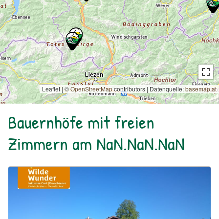
Leaflet | ©
OpenStreetMap
contributors
|
Datenquelle:
basemap.at
Bauernhöfe mit freien
Zimmern am NaN.NaN.NaN
Urlaub am Bauernhof: Bio Bauernhof Kurzeck