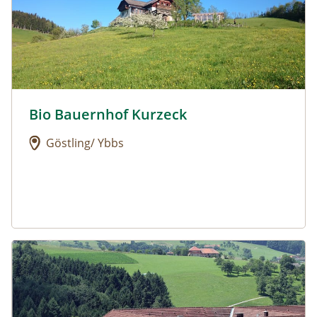
Bio Bauernhof Kurzeck
Urlaub am Bauernhof: Bio Bauernhof Kurzeck
Göstling/ Ybbs
Urlaub am Bauernhof: Dorferhof