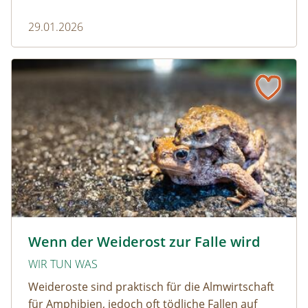
pragmatisch, wirksam und ohne großen
29.01.2026
Aufwand.
Wenn der Weiderost zur Falle wird
Krötenwanderung © Evelyn-kobben_adobestock
Wenn der Weiderost zur Falle wird
WIR TUN WAS
Weideroste sind praktisch für die Almwirtschaft
für Amphibien, jedoch oft tödliche Fallen auf