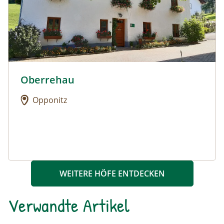
Oberrehau
Urlaub am Bauernhof: Oberrehau
Opponitz
WEITERE HÖFE ENTDECKEN
Verwandte Artikel