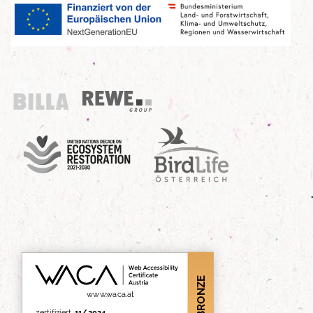
Billa
REWE Group
UN Decade
Birdlife