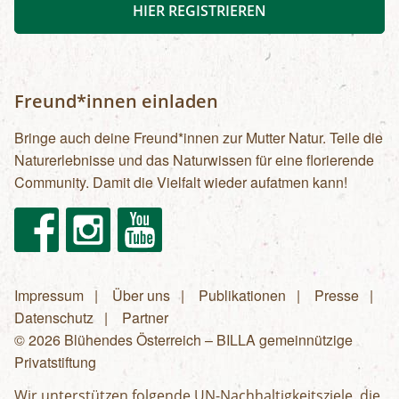
HIER REGISTRIEREN
Freund*innen einladen
Bringe auch deine Freund*innen zur Mutter Natur. Teile die
Naturerlebnisse und das Naturwissen für eine florierende
Community. Damit die Vielfalt wieder aufatmen kann!
Facebook
Instagram
Youtube
Impressum
Über uns
Publikationen
Presse
Fußzeilenmenü
Datenschutz
Partner
© 2026 Blühendes Österreich – BILLA gemeinnützige
Privatstiftung
Wir unterstützen folgende UN-Nachhaltigkeitsziele, die