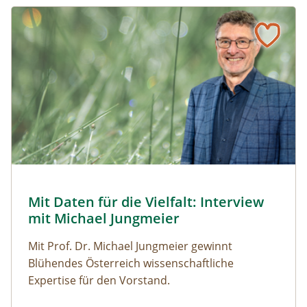
Naturmagazin: Mit Daten für die Vielfalt: Interview mit M
Mit Daten für die Vielfalt: Interview mit Michael Jungmeier
© Robert Harson
Mit Daten für die Vielfalt: Interview
Naturmagazin: Mit Daten für die Vielfalt: Interview mi
mit Michael Jungmeier
Mit Prof. Dr. Michael Jungmeier gewinnt
Blühendes Österreich wissenschaftliche
Expertise für den Vorstand.