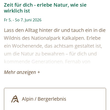
Zeit für dich - erlebe Natur, wie sie
wirklich ist
Fr 5. - So 7. Juni 2026
Lass den Alltag hinter dir und tauch ein in die
Wildnis des Nationalpark Kalkalpen. Erlebe
ein Wochenende, das achtsam gestaltet ist,
um die Natur zu bewahren – für dich und
kommende Generationen. Fernab von
digitalen Geräten findest du hier das, was oft
Mehr anzeigen +
verloren geht: echte freie Zeit. Triff
Gleichgesinnte, die deine Begeisterung für
Natur und Nachhaltigkeit teilen. Gemeinsam
Alpin / Bergerlebnis
erkunden wir die Ursprünglichkeit der
Wälder und erleben die Natur so, wie sie