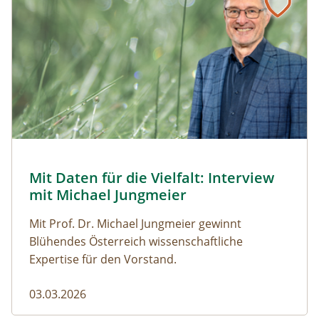
Hofladen "Genusshaltestelle", in dem man die
entfernt.
Hofprodukte erwerben kann. Das nächste
Restaurant befindet sich 100 m entfernt und ein
Lebensmittelgeschäft finden Sie im Zentrum von
Attersee.
© Robert Harson
Mit Daten für die Vielfalt: Interview
Naturmagazin: Mit Daten für die Vielfalt: Interview mi
mit Michael Jungmeier
Mit Prof. Dr. Michael Jungmeier gewinnt
Blühendes Österreich wissenschaftliche
Expertise für den Vorstand.
03.03.2026