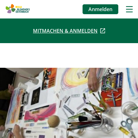
Anmelden
Benutzermenü
MITMACHEN & ANMELDEN
Direkt
zum
Inhalt