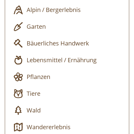
Materealien auf Papier gemalt werden. Der
Alpin / Bergerlebnis
zuvor entstandene Text wird als Abschluss
auf das gemalte Bild geklebt.
Garten
Das eigene Erleben ist deine Ispiration.
Bäuerliches Handwerk
Weitere Termine:
und jederzeit auf Anfrage
Lebensmittel / Ernährung
Treffpunkt
: NaturErlebnisMuseum
nature4future im Stift 8692 Neuberg
Pflanzen
Tiere
Wald
Wandererlebnis