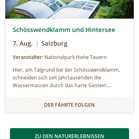
Schösswendklamm und Hintersee © Siehe Veranstalter
Schösswendklamm und Hintersee
7. Aug.
|
Salzburg
Veranstalter:
Nationalpark Hohe Tauern
Hier, am Talgrund bei der Schösswendklamm,
schneiden sich seit Jahrtausenden die
Wassermassen durch das harte Gestein.
Dadurch sind sehenswerte Erosionsformen,
Schösswendklamm und Hintersee
Kolke und kleine Wasserfälle entstanden. Der
DER FÄHRTE FOLGEN
Klamm folgend geht es weiter bis zum Hintersee
und Sie erfahren Wissenswertes über Flora und
Fauna im hinteren Felbertal. An der Nordseite
des Sees führt der Rundweg auf eine Anhöhe
ZU DEN NATURERLEBNISSEN