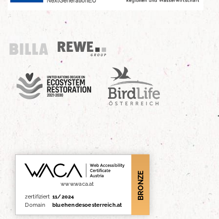
Billa
REWE Group
UN Decade
Birdlife