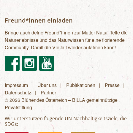
Freund*innen einladen
Bringe auch deine Freund*innen zur Mutter Natur. Teile die
Naturerlebnisse und das Naturwissen für eine florierende
Community. Damit die Vielfalt wieder aufatmen kann!
Facebook
Instagram
Youtube
Impressum
Über uns
Publikationen
Presse
Fußzeilenmenü
Datenschutz
Partner
© 2026 Blühendes Österreich – BILLA gemeinnützige
Privatstiftung
Wir unterstützen folgende UN-Nachhaltigkeitsziele, die
SDGs: