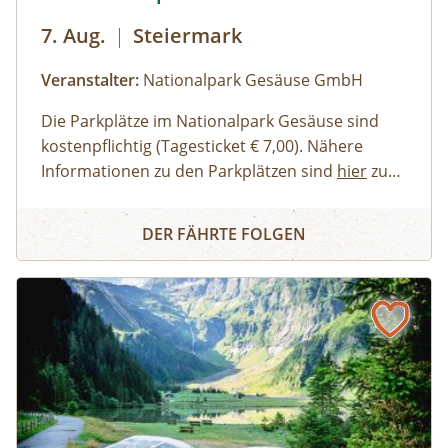
7. Aug.
|
Steiermark
Veranstalter:
Nationalpark Gesäuse GmbH
Die Parkplätze im Nationalpark Gesäuse sind
kostenpflichtig (Tagesticket € 7,00). Nähere
Informationen zu den Parkplätzen sind
hier
zu
finden. Allgemeine Informationen zur Anreise in
Erwachsene, Jugendliche
Buch dir deinen Guide - Privat-Tour im Nationalpark Ges
den Nationalpark Gesäuse stehen
Familien, Erwachsene mit Kindern
hier
zur
DER FÄHRTE FOLGEN
Verfügung.
Kinder und Jugendliche
Gruppen