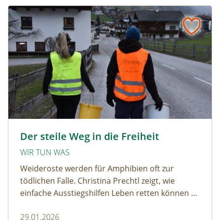
Der steile Weg in die Freiheit
amphibien_team © christinaprechtl
Der steile Weg in die Freiheit
WIR TUN WAS
Weideroste werden für Amphibien oft zur
tödlichen Falle. Christina Prechtl zeigt, wie
einfache Ausstiegshilfen Leben retten können –
pragmatisch, wirksam und ohne großen
29.01.2026
Aufwand.