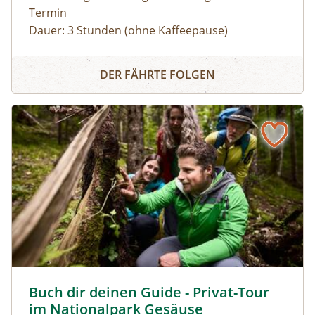
Termin
Dauer: 3 Stunden (ohne Kaffeepause)
Zu den schönsten Plätzen im Nationalpark
Panoramarundfahrt im Nationalpark Gesäuse
Gesäuse mit Nationalpark Ranger:in – wilde
DER FÄHRTE FOLGEN
Natur und besondere Orte.
Gruppen mit eigenem Reisebus
Bus muss gestellt werden. Auf Wunsch ist eine
Kaffeepause im Nationalpark Pavillon
Gstatterboden möglich (nicht im Preis
inkludiert, muss selbst organisiert
werden).Wetterfeste Bekleidung und festes
Schuhwerk für Zwischenstopps ist
empfehlenswert.
Buch dir deinen Guide - Privat-Tour im Nationalpark Ges
Buch dir deinen Guide - Privat-Tour
im Nationalpark Gesäuse