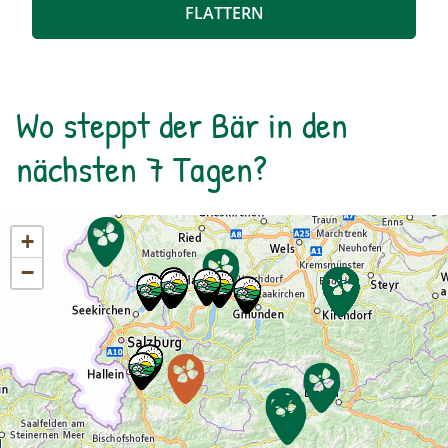
mit Blick über den Talschluss mit seinen
FLATTERN
imposanten Felswänden, in denen sich Gämsen
tummeln. Der Rückweg erfolgt auf derselben
Strecke. zur Detailinformation
Wo steppt der Bär in den
nächsten 7 Tagen?
+
−