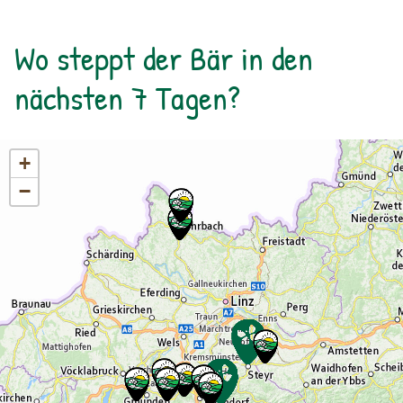
oder organisiere dein privates
NATURSCHAUSPIEL: Jede Tour kann auf Anfrage
Wo steppt der Bär in den
zu individuell vereinbarten Terminen
durchgeführt werden. ⁠
nächsten 7 Tagen?
+
−