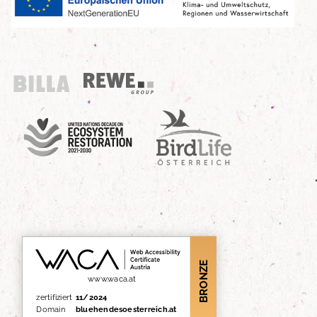
Billa
REWE Group
UN Decade
Birdlife