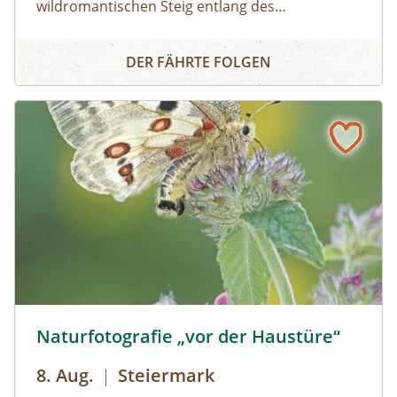
wildromantischen Steig entlang des
Halltalbaches wandern wir zum Issboden,
Ins Blumenparadies zum Issanger
welcher für seine Pflanzenvielfalt bekannt ist.
DER FÄHRTE FOLGEN
Ausgerüstet mit Swarovski Ferngläsern lassen
sich mit etwas Glück Gämsen, Steinböcke und
Steinadler beobachten!
Naturfotografie „vor der Haustüre“ © Siehe Veranstalter
Naturfotografie „vor der Haustüre“
8. Aug.
|
Steiermark