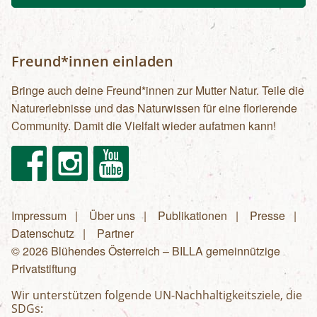
Freund*innen einladen
Bringe auch deine Freund*innen zur Mutter Natur. Teile die
Naturerlebnisse und das Naturwissen für eine florierende
Community. Damit die Vielfalt wieder aufatmen kann!
Facebook
Instagram
Youtube
Impressum
Über uns
Publikationen
Presse
Fußzeilenmenü
Datenschutz
Partner
© 2026 Blühendes Österreich – BILLA gemeinnützige
Privatstiftung
Wir unterstützen folgende UN-Nachhaltigkeitsziele, die
SDGs: