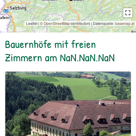
Leaflet | ©
OpenStreetMap
contributors
|
Datenquelle:
basemap.at
Bauernhöfe mit freien
Zimmern am NaN.NaN.NaN
Urlaub am Bauernhof: Dorferhof