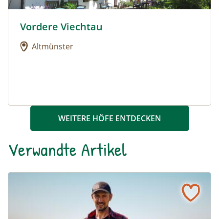
Vordere Viechtau
Urlaub am Bauernhof: Vordere Viechtau
Altmünster
WEITERE HÖFE ENTDECKEN
Verwandte Artikel
“Unsere Betriebe stehen mit dem Rücken zur Wand” – Bi