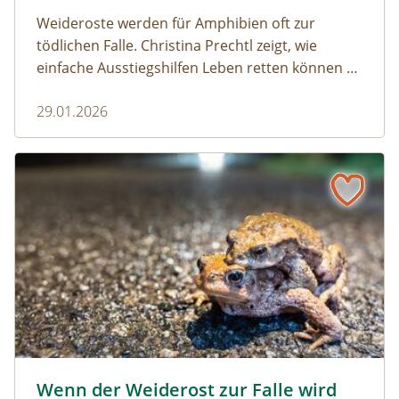
Weideroste werden für Amphibien oft zur
tödlichen Falle. Christina Prechtl zeigt, wie
einfache Ausstiegshilfen Leben retten können –
pragmatisch, wirksam und ohne großen
29.01.2026
Aufwand.
Wenn der Weiderost zur Falle wird
Krötenwanderung © Evelyn-kobben_adobestock
Wenn der Weiderost zur Falle wird