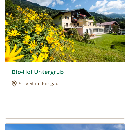
Bio-Hof Untergrub
Urlaub am Bauernhof: Bio-Hof Untergrub
St. Veit im Pongau
Urlaub am Bauernhof: Biohof Maurachgut