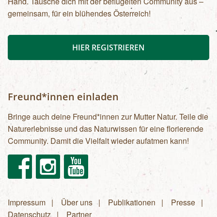
Hand. Tausche dich mit der beflügelten Community aus –
gemeinsam, für ein blühendes Österreich!
HIER REGISTRIEREN
Freund*innen einladen
Bringe auch deine Freund*innen zur Mutter Natur. Teile die
Naturerlebnisse und das Naturwissen für eine florierende
Community. Damit die Vielfalt wieder aufatmen kann!
Facebook
Instagram
Youtube
Impressum
Über uns
Publikationen
Presse
Fußzeilenmenü
Datenschutz
Partner