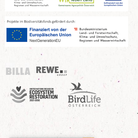
Billa
REWE Group
UN Decade
Birdlife