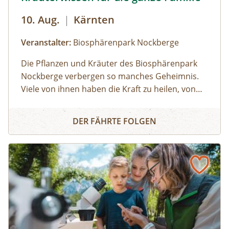
10. Aug.
|
Kärnten
Veranstalter:
Biosphärenpark Nockberge
Die Pflanzen und Kräuter des Biosphärenpark
Nockberge verbergen so manches Geheimnis.
Viele von ihnen haben die Kraft zu heilen, von
manchen sollte man lieber die Finger lassen. Für
Kräuterwissen für die ganze Familie
Kinder gut verständlich erläutert ein
DER FÄHRTE FOLGEN
Biosphärenpark-Ranger zahlreiche
Besonderheiten in der Natur und beantwortet
Ihre Fragen.