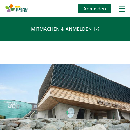
Anmelden
Benutzermenü
MITMACHEN & ANMELDEN
Direkt
zum
Inhalt