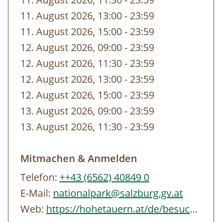
gebuchten Zeit von unseren
11. August 2026, 13:00
-
bis
23:59
MitarbeiterInnen vor dem Eingang abgeholt.
11. August 2026, 15:00
-
bis
23:59
12. August 2026, 09:00
-
bis
23:59
12. August 2026, 11:30
-
bis
23:59
12. August 2026, 13:00
-
bis
23:59
12. August 2026, 15:00
-
bis
23:59
13. August 2026, 09:00
-
bis
23:59
13. August 2026, 11:30
-
bis
23:59
Mitmachen & Anmelden
Telefon:
++43 (6562) 40849 0
E-Mail:
nationalpark@salzburg.gv.at
Web:
https://hohetauern.at/de/besuchen/tourenangebote.html#/erlebnisse/SBG/CD837A88-…