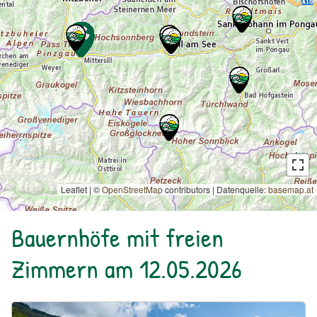
Leaflet | ©
OpenStreetMap
contributors
|
Datenquelle:
basemap.at
Bauernhöfe mit freien
Zimmern am 12.05.2026
Urlaub am Bauernhof: Bio-Hof Untergrub