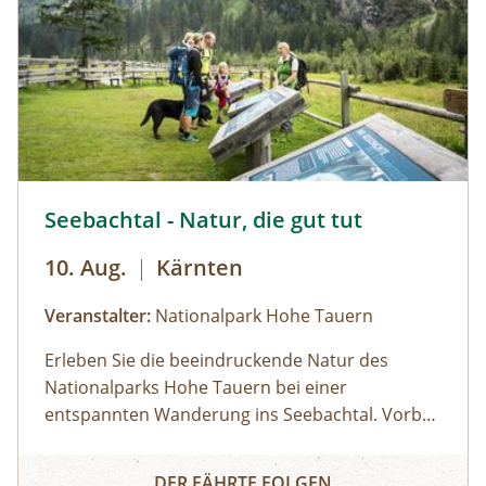
Naturwunder!
Seebachtal - Natur, die gut tut © Siehe Veranstalter
Seebachtal - Natur, die gut tut
10. Aug.
|
Kärnten
Veranstalter:
Nationalpark Hohe Tauern
Erleben Sie die beeindruckende Natur des
Nationalparks Hohe Tauern bei einer
entspannten Wanderung ins Seebachtal. Vorbei
am Stappitzer See erkunden wir die unberührte
Seebachtal - Natur, die gut tut
Landschaft und beobachten mit etwas Glück
DER FÄHRTE FOLGEN