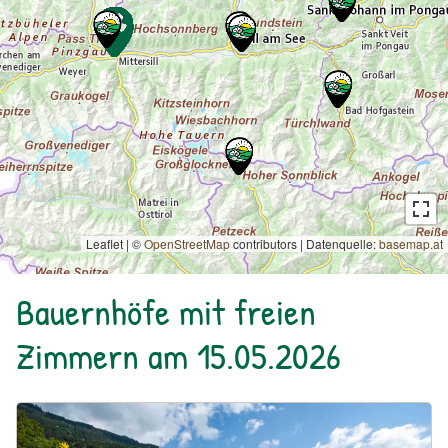
Leaflet | ©
OpenStreetMap
contributors
|
Datenquelle:
basemap.at
Bauernhöfe mit freien
Zimmern am 15.05.2026
Urlaub am Bauernhof: Bio-Hof Untergrub