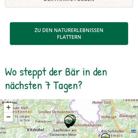
Wildtiere. Erfahren Sie zudem Wissenswertes
über die gesundheitsfördernde Wirkung der
Natur – ganz im Sinne von One Health: Gesunde
Natur, gesunder Mensch.
ZU DEN NATURERLEBNISSEN
FLATTERN
Wo steppt der Bär in den
nächsten 7 Tagen?
+
−