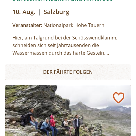
10. Aug.
|
Salzburg
Veranstalter:
Nationalpark Hohe Tauern
Hier, am Talgrund bei der Schösswendklamm,
schneiden sich seit Jahrtausenden die
Wassermassen durch das harte Gestein.
Dadurch sind sehenswerte Erosionsformen,
Schösswendklamm und Hintersee
Kolke und kleine Wasserfälle entstanden. Der
DER FÄHRTE FOLGEN
Klamm folgend geht es weiter bis zum Hintersee
und Sie erfahren Wissenswertes über Flora und
Fauna im hinteren Felbertal. An der Nordseite
des Sees führt der Rundweg auf eine Anhöhe
mit Blick über den Talschluss mit seinen
imposanten Felswänden, in denen sich Gämsen
tummeln. Der Rückweg erfolgt auf derselben
Strecke. zur Detailinformation