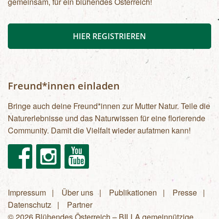
gemeinsam, für ein blühendes Österreich!
HIER REGISTRIEREN
Freund*innen einladen
Bringe auch deine Freund*innen zur Mutter Natur. Teile die
Naturerlebnisse und das Naturwissen für eine florierende
Community. Damit die Vielfalt wieder aufatmen kann!
Facebook
Instagram
Youtube
Impressum
Über uns
Publikationen
Presse
Fußzeilenmenü
Datenschutz
Partner
© 2026 Blühendes Österreich – BILLA gemeinnützige