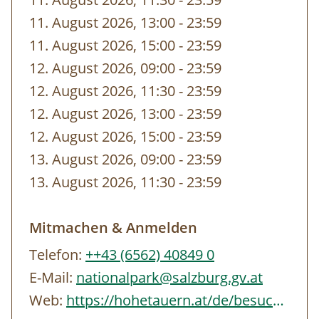
gebuchten Zeit von unseren
11. August 2026, 13:00
-
bis
23:59
MitarbeiterInnen vor dem Eingang abgeholt.
11. August 2026, 15:00
-
bis
23:59
12. August 2026, 09:00
-
bis
23:59
12. August 2026, 11:30
-
bis
23:59
12. August 2026, 13:00
-
bis
23:59
12. August 2026, 15:00
-
bis
23:59
13. August 2026, 09:00
-
bis
23:59
13. August 2026, 11:30
-
bis
23:59
Mitmachen & Anmelden
Telefon:
++43 (6562) 40849 0
E-Mail:
nationalpark@salzburg.gv.at
Web:
https://hohetauern.at/de/besuchen/tourenangebote.html#/erlebnisse/SBG/CD837A88-…