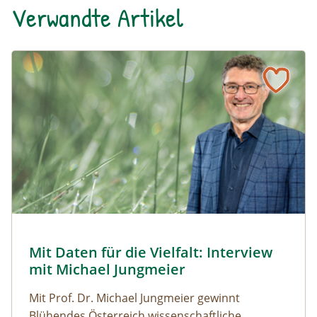
Verwandte Artikel
Naturmagazin: Mit Daten für die Vielfalt: Interview mit M
Mit Daten für die Vielfalt: Interview mit Michael Jungmeier
© Robert Harson
Mit Daten für die Vielfalt: Interview
Naturmagazin: Mit Daten für die Vielfalt: Interview mi
mit Michael Jungmeier
Mit Prof. Dr. Michael Jungmeier gewinnt
Blühendes Österreich wissenschaftliche