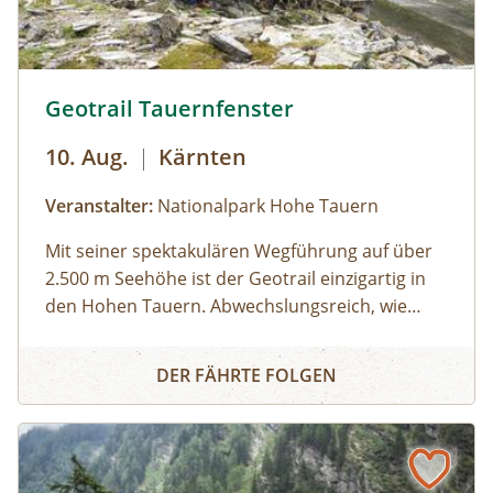
Geotrail Tauernfenster © Siehe Veranstalter
Geotrail Tauernfenster
10. Aug.
|
Kärnten
Veranstalter:
Nationalpark Hohe Tauern
Mit seiner spektakulären Wegführung auf über
2.500 m Seehöhe ist der Geotrail einzigartig in
den Hohen Tauern. Abwechslungsreich, wie
sonst nirgends, präsentiert sich hier die
Geotrail Tauernfenster
Gesteinswelt der Hohen Tauern. Nirgendwo
DER FÄHRTE FOLGEN
sonst zeigt sich die Gesteinswelt so
abwechslungsreich. Besonders beeindruckend:
die karstartige Landschaft mit Dolinen, Höhlen
und bizarren Verwitterungsformen – ein echtes