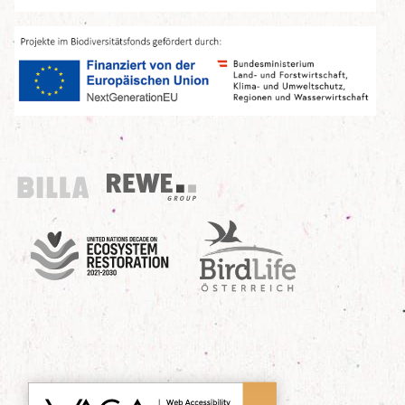
Billa
REWE Group
UN Decade
Birdlife