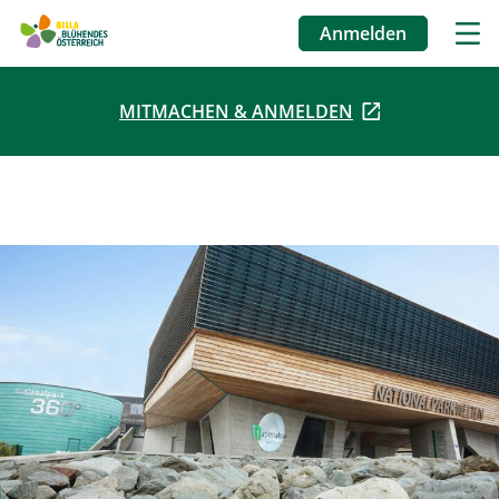
Anmelden
Benutzermenü
MITMACHEN & ANMELDEN
Direkt
zum
Inhalt