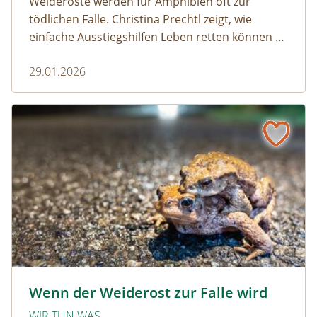
Weideroste werden für Amphibien oft zur
tödlichen Falle. Christina Prechtl zeigt, wie
einfache Ausstiegshilfen Leben retten können –
pragmatisch, wirksam und ohne großen
29.01.2026
Aufwand.
Wenn der Weiderost zur Falle wird
Krötenwanderung © Evelyn-kobben_adobestock
Wenn der Weiderost zur Falle wird
WIR TUN WAS