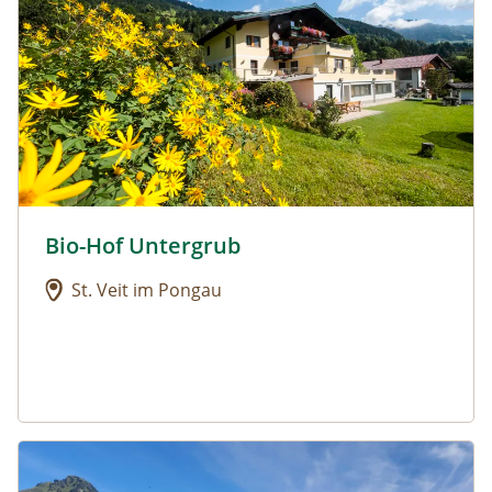
Bio-Hof Untergrub
Urlaub am Bauernhof: Bio-Hof Untergrub
St. Veit im Pongau
Urlaub am Bauernhof: Biohof Maurachgut