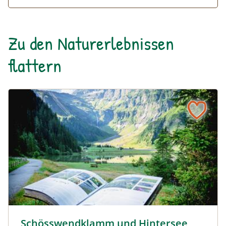
Zu den Naturerlebnissen
flattern
Schösswendklamm und Hintersee © Siehe Veranstalter
Schösswendklamm und Hintersee