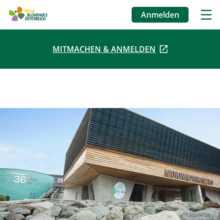
Anmelden
Benutzermenü
MITMACHEN & ANMELDEN
Direkt
zum
Inhalt