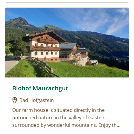
Urlaub am Bauernhof: Biohof Maurachgut
Biohof Maurachgut
Urlaub am Bauernhof: Biohof Maurachgut
Bad Hofgastein
Our farm house is situated directly in the
untouched
nature
in the valley of Gastein,
surrounded by wonderful mountains. Enjoy the
ma
Living at the farm: Enjoy our
gnific panorama view
, the quietness as well
well equipped