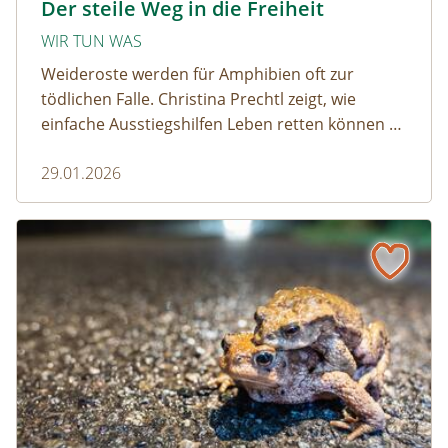
Der steile Weg in die Freiheit
WIR TUN WAS
Weideroste werden für Amphibien oft zur
tödlichen Falle. Christina Prechtl zeigt, wie
einfache Ausstiegshilfen Leben retten können –
pragmatisch, wirksam und ohne großen
29.01.2026
Aufwand.
Wenn der Weiderost zur Falle wird