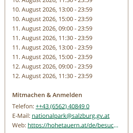
gebuchten Zeit von unseren
10. August 2026, 13:00
-
bis
23:59
MitarbeiterInnen vor dem Eingang abgeholt.
10. August 2026, 15:00
-
bis
23:59
11. August 2026, 09:00
-
bis
23:59
11. August 2026, 11:30
-
bis
23:59
11. August 2026, 13:00
-
bis
23:59
11. August 2026, 15:00
-
bis
23:59
12. August 2026, 09:00
-
bis
23:59
12. August 2026, 11:30
-
bis
23:59
Mitmachen & Anmelden
Telefon:
++43 (6562) 40849 0
E-Mail:
nationalpark@salzburg.gv.at
Web:
https://hohetauern.at/de/besuchen/tourenangebote.html#/erlebnisse/SBG/CD837A88-…