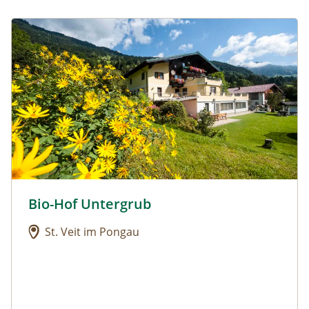
Urlaub am Bauernhof: Bio-Hof Untergrub
Bio-Hof Untergrub
Urlaub am Bauernhof: Bio-Hof Untergrub
St. Veit im Pongau