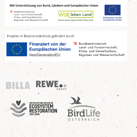
Billa
REWE Group
UN Decade
Birdlife