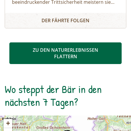
beeindruckender Trittsicherheit meistern sie
steile Felswände, wagen atemberaubende
König der Alpen - Steinbockbeobachtung
Sprünge und liefern sich spannende Kämpfe auf
DER FÄHRTE FOLGEN
schmalen Graten. Die Beobachtung dieser
majestätischen Tiere ist ein unvergessliches
Erlebnis im Nationalpark Hohe Tauern.
ZU DEN NATURERLEBNISSEN
FLATTERN
Wo steppt der Bär in den
nächsten 7 Tagen?
+