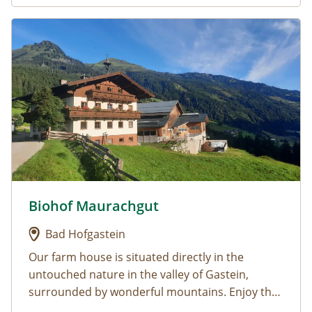
Urlaub am Bauernhof: Biohof Maurachgut
Biohof Maurachgut
Urlaub am Bauernhof: Biohof Maurachgut
Bad Hofgastein
Our farm house is situated directly in the
untouched
nature
in the valley of Gastein,
surrounded by wonderful mountains. Enjoy the
ma
Living at the farm: Enjoy our
gnific panorama view
, the quietness as well
well equipped