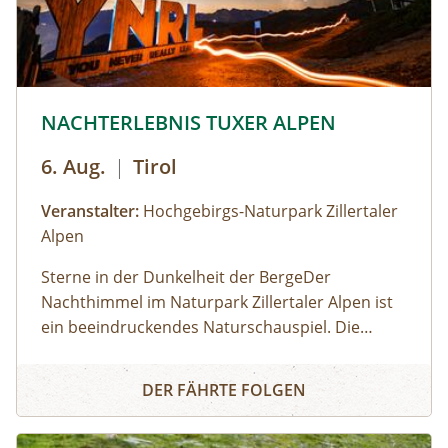
© © Hochgebirgs-Naturpark Zillertaler Alpen
NACHTERLEBNIS TUXER ALPEN
6. Aug.
|
Tirol
Veranstalter:
Hochgebirgs-Naturpark Zillertaler
Alpen
Sterne in der Dunkelheit der BergeDer
Nachthimmel im Naturpark Zillertaler Alpen ist
ein beeindruckendes Naturschauspiel. Die
Zillertaler und Tuxer Alpen zählen österreichweit
NACHTERLEBNIS TUXER ALPEN
zu den Regionen, wo man den dunklen
DER FÄHRTE FOLGEN
Nachthimmel mit seinen leuchtenden Sternen
noch intensiv erleben kann. Wir fahren mit dem