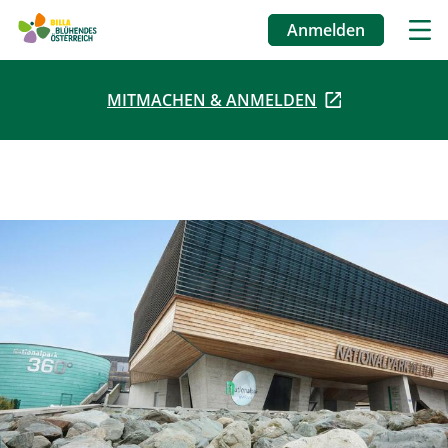
Anmelden
Benutzermenü
MITMACHEN & ANMELDEN
Direkt
zum
Inhalt