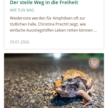
Der steile Weg in die Freiheit
WIR TUN WAS
Weideroste werden für Amphibien oft zur
tödlichen Falle. Christina Prechtl zeigt, wie
einfache Ausstiegshilfen Leben retten können –
pragmatisch, wirksam und ohne großen
29.01.2026
Aufwand.
Wenn der Weiderost zur Falle wird