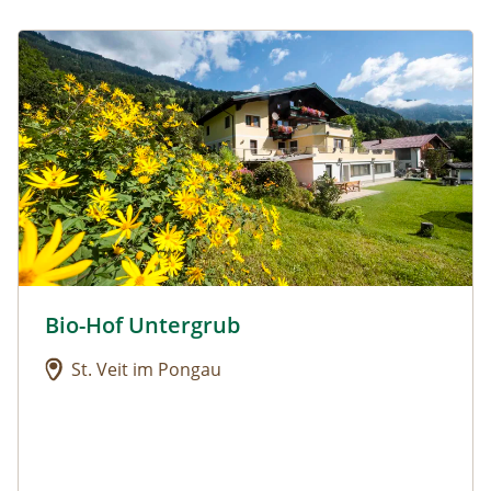
Urlaub am Bauernhof: Bio-Hof Untergrub
Bio-Hof Untergrub
Urlaub am Bauernhof: Bio-Hof Untergrub
St. Veit im Pongau