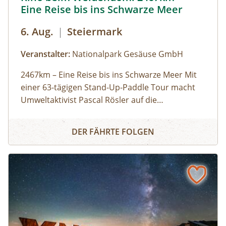
Eine Reise bis ins Schwarze Meer
6. Aug.
|
Steiermark
Veranstalter:
Nationalpark Gesäuse GmbH
2467km – Eine Reise bis ins Schwarze Meer Mit
einer 63-tägigen Stand-Up-Paddle Tour macht
Umweltaktivist Pascal Rösler auf die
Wasserverschmutzung aufmerksam – von
Teilnahme kostenlos
Kino beim Weidendom: 2467km – Eine Reise bis ins Schw
München aus über Isar und Donau bis zum
DER FÄHRTE FOLGEN
Schwarzen Meer. Regie: Anton Zabriskie, 2017