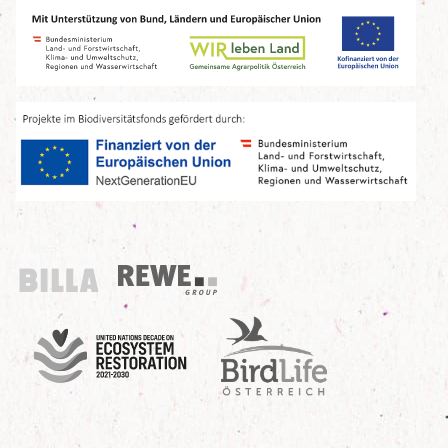
Billa
REWE Group
UN Decade
Birdlife