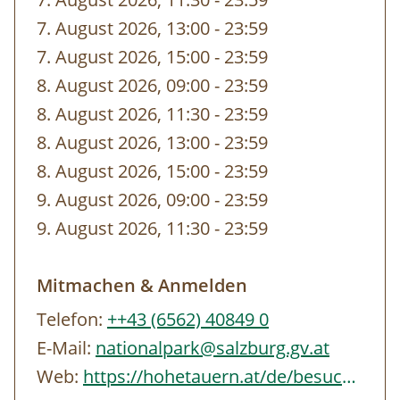
gebuchten Zeit von unseren
7. August 2026, 13:00
-
bis
23:59
MitarbeiterInnen vor dem Eingang abgeholt.
7. August 2026, 15:00
-
bis
23:59
8. August 2026, 09:00
-
bis
23:59
8. August 2026, 11:30
-
bis
23:59
8. August 2026, 13:00
-
bis
23:59
8. August 2026, 15:00
-
bis
23:59
9. August 2026, 09:00
-
bis
23:59
9. August 2026, 11:30
-
bis
23:59
Mitmachen & Anmelden
Telefon:
++43 (6562) 40849 0
E-Mail:
nationalpark@salzburg.gv.at
Web:
https://hohetauern.at/de/besuchen/tourenangebote.html#/erlebnisse/SBG/CD837A88-…