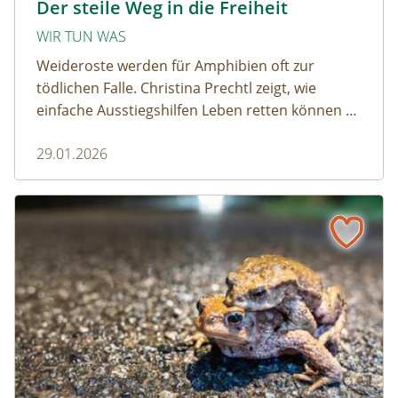
Der steile Weg in die Freiheit
WIR TUN WAS
Weideroste werden für Amphibien oft zur
tödlichen Falle. Christina Prechtl zeigt, wie
einfache Ausstiegshilfen Leben retten können –
pragmatisch, wirksam und ohne großen
29.01.2026
Aufwand.
Wenn der Weiderost zur Falle wird