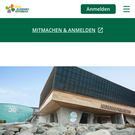
Anmelden
Benutzermenü
MITMACHEN & ANMELDEN
Direkt
zum
Inhalt