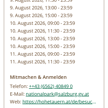
gebuchten Zeit von unseren
9. August 2026, 13:00
-
bis
23:59
MitarbeiterInnen vor dem Eingang abgeholt.
9. August 2026, 15:00
-
bis
23:59
10. August 2026, 09:00
-
bis
23:59
10. August 2026, 11:30
-
bis
23:59
10. August 2026, 13:00
-
bis
23:59
10. August 2026, 15:00
-
bis
23:59
11. August 2026, 09:00
-
bis
23:59
11. August 2026, 11:30
-
bis
23:59
Mitmachen & Anmelden
Telefon:
++43 (6562) 40849 0
E-Mail:
nationalpark@salzburg.gv.at
Web:
https://hohetauern.at/de/besuchen/tourenangebote.html#/erlebnisse/SBG/CD837A88-…