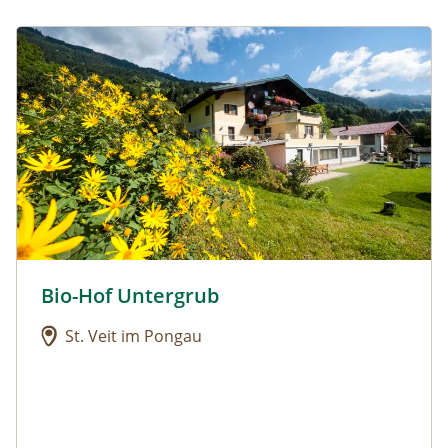
Urlaub am Bauernhof: Bio-Hof Untergrub
Bio-Hof Untergrub
Urlaub am Bauernhof: Bio-Hof Untergrub
St. Veit im Pongau