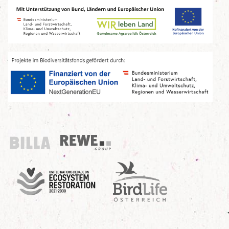
Billa
REWE Group
UN Decade
Birdlife