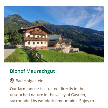
Urlaub am Bauernhof: Biohof Maurachgut
Biohof Maurachgut
Urlaub am Bauernhof: Biohof Maurachgut
Bad Hofgastein
Our farm house is situated directly in the
untouched
nature
in the valley of Gastein,
surrounded by wonderful mountains. Enjoy the
ma
Living at the farm: Enjoy our
gnific panorama view
, the quietness as well
well equipped