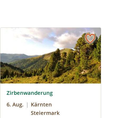
anz Gerdl
Zirbenwanderung © Heinz Mayer
Zirbenwanderung
6. Aug.
|
Kärnten
Steiermark