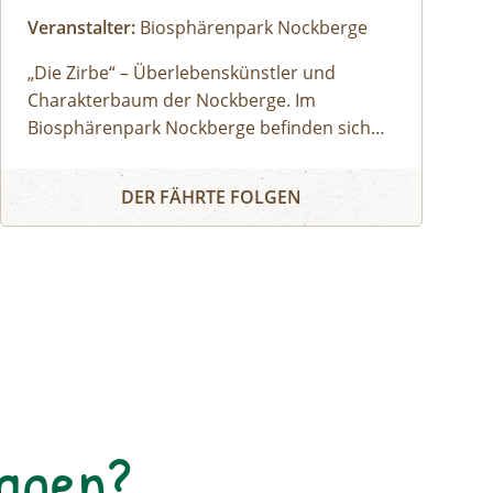
Veranstalter:
Biosphärenpark Nockberge
„Die Zirbe“ – Überlebenskünstler und
Charakterbaum der Nockberge. Im
Biosphärenpark Nockberge befinden sich
einige der größten zusammenhängenden
Zirbenwanderung
Zirbenwälder in den Alpen.
DER FÄHRTE FOLGEN
Tagen?