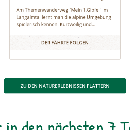
Am Themenwanderweg "Mein 1.Gipfel" im
Langalmtal lernt man die alpine Umgebung
spielerisch kennen. Kurzweilig und
kindgerecht erklärt ein:eine
Mein 1. Gipfel in den Nockbergen
Biosphärenpark-Ranger:in ganz nebenbei
DER FÄHRTE FOLGEN
die Wunder der Natur am Wegesrand,
während sie gemeinsam bis zu Ihrem 1.
Gipfel in den Nockbergen wandern. Ideal für
Familien, um bei Kindern die Freude an der
Bewegung und Neugierde für die Natur zu
wecken.
ZU DEN NATURERLEBNISSEN FLATTERN
r in den nächsten 7 