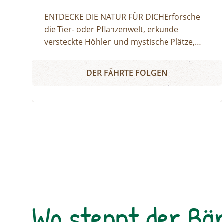
ENTDECKE DIE NATUR FÜR DICHErforsche
die Tier- oder Pflanzenwelt, erkunde
versteckte Höhlen⁠ und mystische Plätze,
lerne Überlebenstricks in der
Naturerlebnis
Natur,⁠ erprobe alte Kulturtechniken, erlebe
DER FÄHRTE FOLGEN
ein Flussabenteuer, erprobe dich am Fels:
Unsere NATURSCHAUSPIELE bieten das
perfekte Naturerlebnis für jede
Altersgruppe.⁠ ⁠So geht's:⁠Melde dich zu einem
Termin aus dem Veranstaltungskalender an
oder organisiere dein privates
NATURSCHAUSPIEL: Jede Tour kann auf
Anfrage zu individuell vereinbarten
Terminen durchgeführt werden. ⁠
Wo steppt der Bä