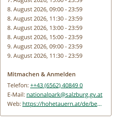
8. August 2026, 09:00
-
bis
23:59
8. August 2026, 11:30
-
bis
23:59
8. August 2026, 13:00
-
bis
23:59
8. August 2026, 15:00
-
bis
23:59
9. August 2026, 09:00
-
bis
23:59
9. August 2026, 11:30
-
bis
23:59
Mitmachen & Anmelden
Telefon:
++43 (6562) 40849 0
E-Mail:
nationalpark@salzburg.gv.at
Web:
https://hohetauern.at/de/besuchen/tourenangebote.html#/erlebnisse/SBG/CD837A88-…