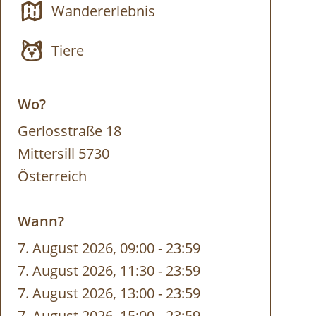
Wandererlebnis
Tiere
Wo?
Gerlosstraße 18
Mittersill 5730
Österreich
Wann?
7. August 2026, 09:00
-
bis
23:59
7. August 2026, 11:30
-
bis
23:59
7. August 2026, 13:00
-
bis
23:59
7. August 2026, 15:00
-
bis
23:59