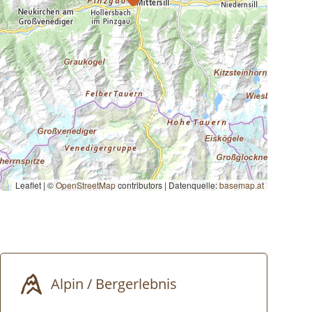
Leaflet | ©
OpenStreetMap
contributors
|
Datenquelle:
basemap.at
Alpin / Bergerlebnis