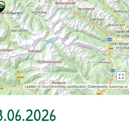
Leaflet | ©
OpenStreetMap
contributors
|
Datenquelle:
basemap.at
3.06.2026