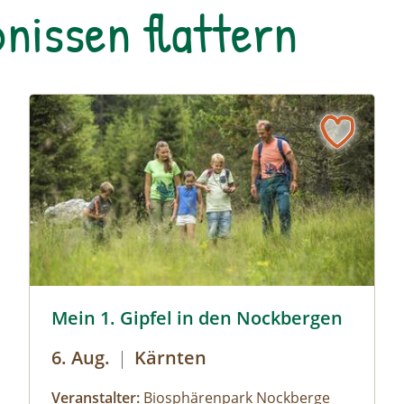
nissen flattern
Wandern mit Kindern © Biosphärenpark Nockberge/Fr
Mein 1. Gipfel in den Nockbergen
6. Aug.
|
Kärnten
Veranstalter:
Biosphärenpark Nockberge