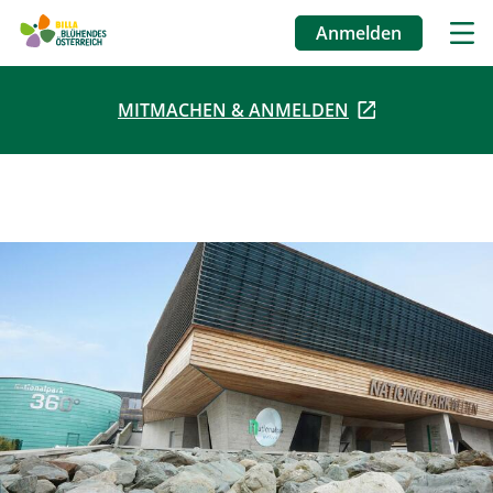
Anmelden
Benutzermenü
MITMACHEN & ANMELDEN
Direkt
zum
Inhalt