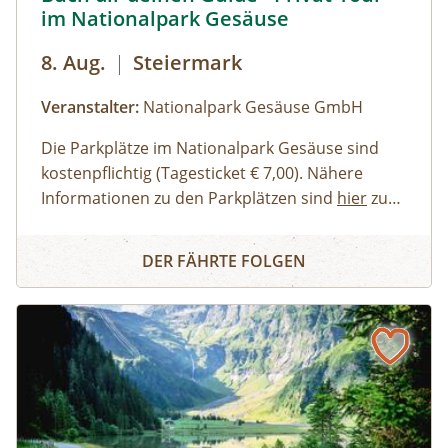
im Nationalpark Gesäuse
8. Aug.
|
Steiermark
Veranstalter:
Nationalpark Gesäuse GmbH
Die Parkplätze im Nationalpark Gesäuse sind
kostenpflichtig (Tagesticket € 7,00). Nähere
Informationen zu den Parkplätzen sind
hier
zu
finden. Allgemeine Informationen zur Anreise in
Erwachsene, Jugendliche
Buch dir deinen Guide - Privat-Tour im Nationalpark Ges
den Nationalpark Gesäuse stehen
Familien, Erwachsene mit Kindern
hier
zur
DER FÄHRTE FOLGEN
Verfügung.
Kinder und Jugendliche
Gruppen