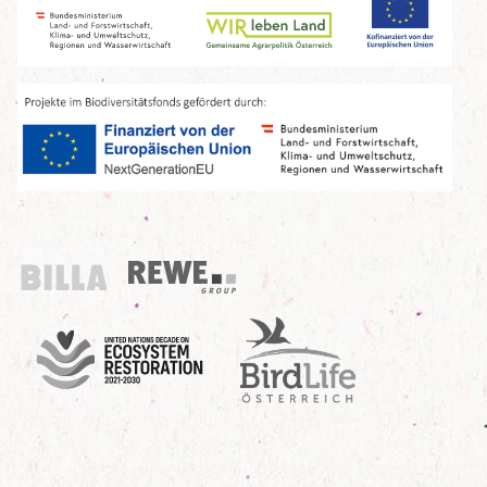
Billa
REWE Group
UN Decade
Birdlife