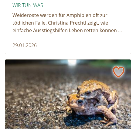
WIR TUN WAS
Weideroste werden für Amphibien oft zur
tödlichen Falle. Christina Prechtl zeigt, wie
einfache Ausstiegshilfen Leben retten können –
pragmatisch, wirksam und ohne großen
29.01.2026
Aufwand.
Wenn der Weiderost zur Falle wird
Krötenwanderung © Evelyn-kobben_adobestock