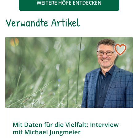
WEITERE HÖFE ENTDECKEN
Verwandte Artikel
Naturmagazin: Mit Daten für die Vielfalt: Interview mit M
Mit Daten für die Vielfalt: Interview mit Michael Jungmeier
© Robert Harson
Mit Daten für die Vielfalt: Interview
Naturmagazin: Mit Daten für die Vielfalt: Interview mi
mit Michael Jungmeier