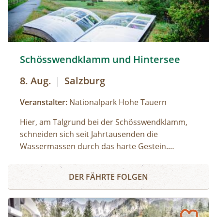
Schösswendklamm und Hintersee © Siehe Veranstalter
Schösswendklamm und Hintersee
8. Aug.
|
Salzburg
Veranstalter:
Nationalpark Hohe Tauern
Hier, am Talgrund bei der Schösswendklamm,
schneiden sich seit Jahrtausenden die
Wassermassen durch das harte Gestein.
Dadurch sind sehenswerte Erosionsformen,
Schösswendklamm und Hintersee
Kolke und kleine Wasserfälle entstanden. Der
DER FÄHRTE FOLGEN
Klamm folgend geht es weiter bis zum Hintersee
und Sie erfahren Wissenswertes über Flora und
Fauna im hinteren Felbertal. An der Nordseite