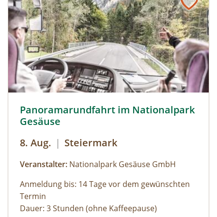
des Sees führt der Rundweg auf eine Anhöhe
mit Blick über den Talschluss mit seinen
imposanten Felswänden, in denen sich Gämsen
tummeln. Der Rückweg erfolgt auf derselben
Strecke. zur Detailinformation
Panoramarundfahrt im Nationalpark Gesäuse © Siehe Ve
Panoramarundfahrt im Nationalpark
Gesäuse
8. Aug.
|
Steiermark
Veranstalter:
Nationalpark Gesäuse GmbH
Anmeldung bis: 14 Tage vor dem gewünschten
Termin
Dauer: 3 Stunden (ohne Kaffeepause)