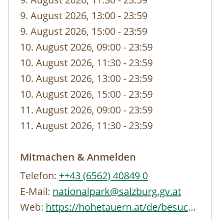
gebuchten Zeit von unseren
9. August 2026, 13:00
-
bis
23:59
MitarbeiterInnen vor dem Eingang abgeholt.
9. August 2026, 15:00
-
bis
23:59
10. August 2026, 09:00
-
bis
23:59
10. August 2026, 11:30
-
bis
23:59
10. August 2026, 13:00
-
bis
23:59
10. August 2026, 15:00
-
bis
23:59
11. August 2026, 09:00
-
bis
23:59
11. August 2026, 11:30
-
bis
23:59
Mitmachen & Anmelden
Telefon:
++43 (6562) 40849 0
E-Mail:
nationalpark@salzburg.gv.at
Web:
https://hohetauern.at/de/besuchen/tourenangebote.html#/erlebnisse/SBG/CD837A88-…