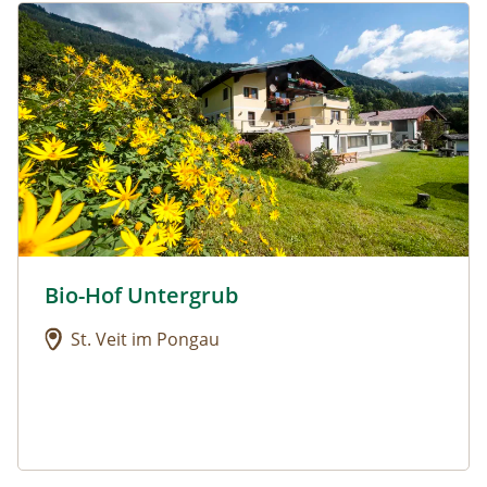
Urlaub am Bauernhof: Bio-Hof Untergrub
Bio-Hof Untergrub
Urlaub am Bauernhof: Bio-Hof Untergrub
St. Veit im Pongau