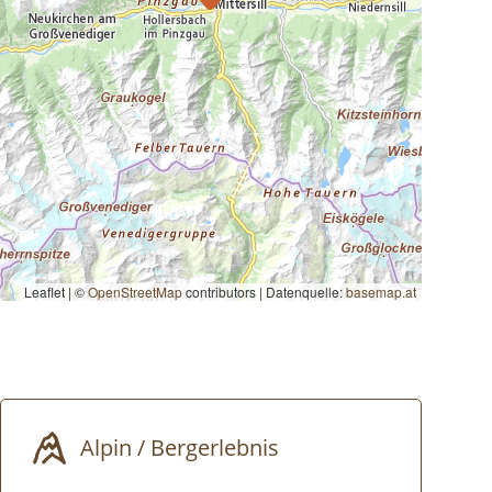
Leaflet | ©
OpenStreetMap
contributors
|
Datenquelle:
basemap.at
Alpin / Bergerlebnis