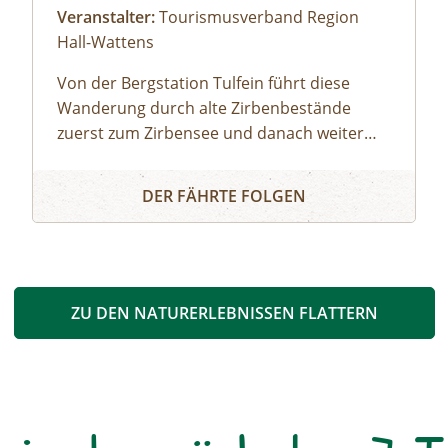
Veranstalter:
Tourismusverband Region
Hall-Wattens
Von der Bergstation Tulfein führt diese
Wanderung durch alte Zirbenbestände
zuerst zum Zirbensee und danach weiter
rchheim
auf 2677m Höhe. Um den "Weißen
Auf den Spuren des Glungezerriesen
Glungezergipfel" ranken sich viele
DER FÄHRTE FOLGEN
Geschichten, Sagen und Anekdoten, die den
Weg hinauf zum Gipfelkreuz kurzweilig und
spannend gestalten. Berg heil!
ZU DEN NATURERLEBNISSEN FLATTERN