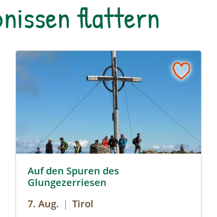
nissen flattern
Glungezer Gipfel © hall-wattens
Auf den Spuren des
Glungezerriesen
7. Aug.
|
Tirol