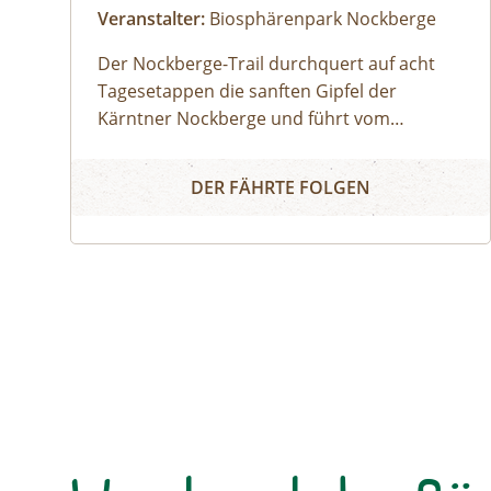
Veranstalter:
Biosphärenpark Nockberge
Der Nockberge-Trail durchquert auf acht
Tagesetappen die sanften Gipfel der
Kärntner Nockberge und führt vom
Katschberg quer durch den UNESCO
Nockberge-Trail: Etappe 5 Falkertsee - Bad Kleinki
Biosphärenpark Nockberge zu den Thermen
DER FÄHRTE FOLGEN
in Bad Kleinkirchheim und weiter bis an den
Millstätter See. Zu Beginn dieser
Wanderung bringt uns das Nockmobil vom
Ausgangspunkt in Bad Kleinkirchheim
hinauf zum Falkertsee. Begleitet von
einem:einer Biosphärenpark-Ranger:in
wandern wir dann auf den wohl
bekanntesten Gipfel des Trails – den
Falkertspitz – und über den langen Rücken
der Totelitzen wieder hinab nach Bad
Kleinkirchheim. Dabei legen wir eine Strecke