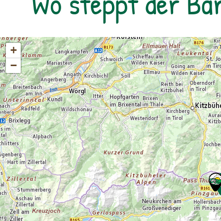
Wo steppt der Bä
von 13 km bei 470 m im Aufstieg und 1.340
m im Abstieg zurück.
+
−