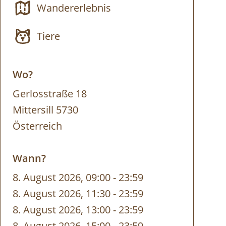
Wandererlebnis
Tiere
Wo?
Gerlosstraße 18
Mittersill 5730
Österreich
Wann?
8. August 2026, 09:00
-
bis
23:59
8. August 2026, 11:30
-
bis
23:59
8. August 2026, 13:00
-
bis
23:59
8. August 2026, 15:00
-
bis
23:59