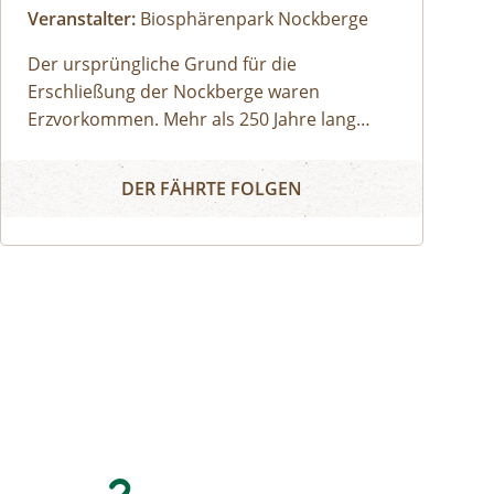
Veranstalter:
Biosphärenpark Nockberge
Der ursprüngliche Grund für die
Erschließung der Nockberge waren
Erzvorkommen. Mehr als 250 Jahre lang
hatte der Bergbau in den Nockbergen
Auf den Spuren des Bergbaus - Familienwanderung
Tradition. Mit dem Niedergang der
DER FÄHRTE FOLGEN
Eisengewinnung infolge mangelnder
Rentabilität spielte die Berglandwirtschaft
als Lebensgrundlage der Bevölkerung eine
zunehmend wichtige Rolle.