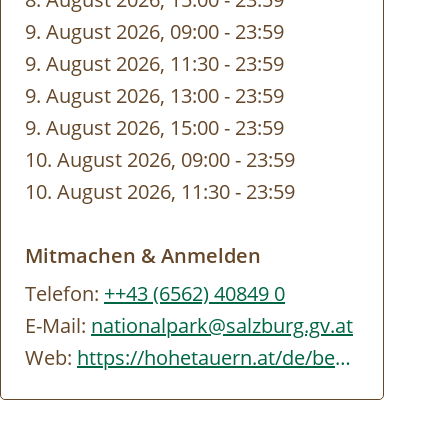
9. August 2026, 09:00
-
bis
23:59
9. August 2026, 11:30
-
bis
23:59
9. August 2026, 13:00
-
bis
23:59
9. August 2026, 15:00
-
bis
23:59
10. August 2026, 09:00
-
bis
23:59
10. August 2026, 11:30
-
bis
23:59
Mitmachen & Anmelden
Telefon:
++43 (6562) 40849 0
E-Mail:
nationalpark@salzburg.gv.at
Web:
https://hohetauern.at/de/besuchen/tourenangebote.html#/erlebnisse/SBG/CD837A88-…