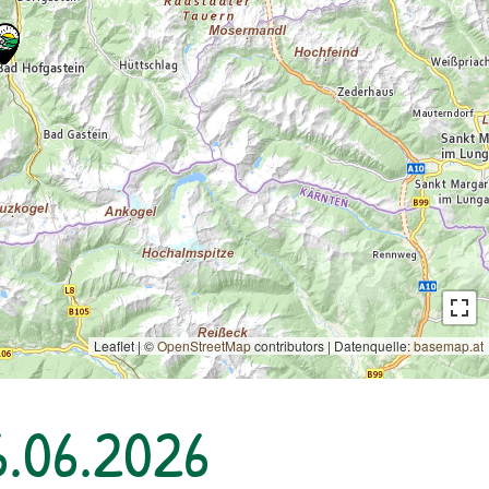
Leaflet | ©
OpenStreetMap
contributors
|
Datenquelle:
basemap.at
6.06.2026