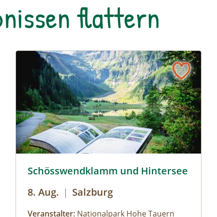
nissen flattern
rk Gesäuse © Siehe Veranstalter
Schösswendklamm und Hintersee © Siehe Veranstalte
Schösswendklamm und Hintersee
8. Aug.
|
Salzburg
Veranstalter:
Nationalpark Hohe Tauern