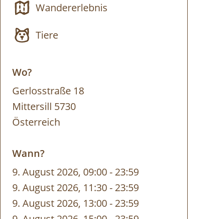
Wandererlebnis
Tiere
Wo?
Gerlosstraße 18
Mittersill 5730
Österreich
Wann?
9. August 2026, 09:00
-
bis
23:59
9. August 2026, 11:30
-
bis
23:59
9. August 2026, 13:00
-
bis
23:59
9. August 2026, 15:00
-
bis
23:59