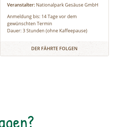
Veranstalter:
Nationalpark Gesäuse GmbH
Anmeldung bis: 14 Tage vor dem
gewünschten Termin
Dauer: 3 Stunden (ohne Kaffeepause)
Zu den schönsten Plätzen im Nationalpark
Panoramarundfahrt im Nationalpark Gesäuse
Gesäuse mit Nationalpark Ranger:in – wilde
DER FÄHRTE FOLGEN
Natur und besondere Orte.
Gruppen mit eigenem Reisebus
Bus muss gestellt werden. Auf Wunsch ist
eine Kaffeepause im Nationalpark Pavillon
Gstatterboden möglich (nicht im Preis
inkludiert, muss selbst organisiert
werden).Wetterfeste Bekleidung und festes
Schuhwerk für Zwischenstopps ist
empfehlenswert.
Tagen?