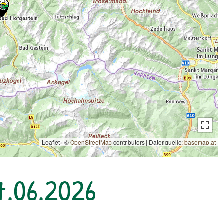
Leaflet | ©
OpenStreetMap
contributors
|
Datenquelle:
basemap.at
7.06.2026