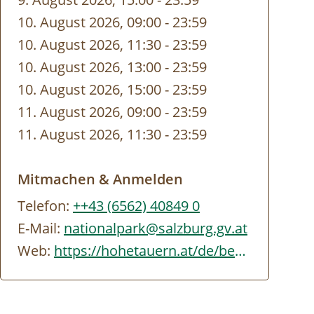
10. August 2026, 09:00
-
bis
23:59
10. August 2026, 11:30
-
bis
23:59
10. August 2026, 13:00
-
bis
23:59
10. August 2026, 15:00
-
bis
23:59
11. August 2026, 09:00
-
bis
23:59
11. August 2026, 11:30
-
bis
23:59
Mitmachen & Anmelden
Telefon:
++43 (6562) 40849 0
E-Mail:
nationalpark@salzburg.gv.at
Web:
https://hohetauern.at/de/besuchen/tourenangebote.html#/erlebnisse/SBG/CD837A88-…