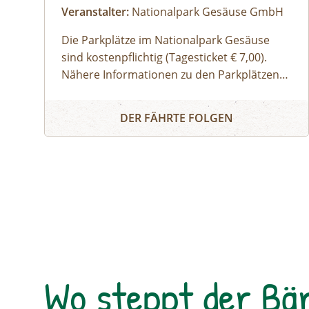
Veranstalter:
Nationalpark Gesäuse GmbH
Die Parkplätze im Nationalpark Gesäuse
sind kostenpflichtig (Tagesticket € 7,00).
Nähere Informationen zu den Parkplätzen
sind
Erwachsene, Jugendliche
hier
zu finden. Allgemeine
Buch dir deinen Guide - Privat-Tour im Nationalpa
Informationen zur Anreise in den
Familien, Erwachsene mit Kindern
DER FÄHRTE FOLGEN
Nationalpark Gesäuse stehen
Kinder und Jugendliche
hier
zur
Verfügung.
Gruppen
Wo steppt der Bä