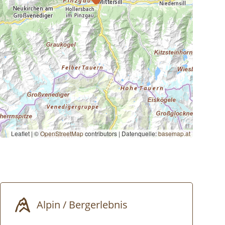
Leaflet | ©
OpenStreetMap
contributors
|
Datenquelle:
basemap.at
Alpin / Bergerlebnis