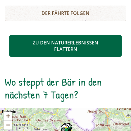
Dadurch sind sehenswerte Erosionsformen,
Schösswendklamm und Hintersee
Kolke und kleine Wasserfälle entstanden. Der
DER FÄHRTE FOLGEN
Klamm folgend geht es weiter bis zum Hintersee
und Sie erfahren Wissenswertes über Flora und
Fauna im hinteren Felbertal. An der Nordseite
des Sees führt der Rundweg auf eine Anhöhe
ZU DEN NATURERLEBNISSEN
mit Blick über den Talschluss mit seinen
FLATTERN
imposanten Felswänden, in denen sich Gämsen
tummeln. Der Rückweg erfolgt auf derselben
Strecke. zur Detailinformation
Wo steppt der Bär in den
nächsten 7 Tagen?
+
−