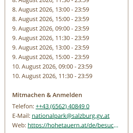
gebuchten Zeit von unseren
8. August 2026, 13:00
-
bis
23:59
MitarbeiterInnen vor dem Eingang abgeholt.
8. August 2026, 15:00
-
bis
23:59
9. August 2026, 09:00
-
bis
23:59
9. August 2026, 11:30
-
bis
23:59
9. August 2026, 13:00
-
bis
23:59
9. August 2026, 15:00
-
bis
23:59
10. August 2026, 09:00
-
bis
23:59
10. August 2026, 11:30
-
bis
23:59
Mitmachen & Anmelden
Telefon:
++43 (6562) 40849 0
E-Mail:
nationalpark@salzburg.gv.at
Web:
https://hohetauern.at/de/besuchen/tourenangebote.html#/erlebnisse/SBG/CD837A88-…