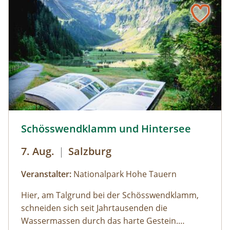
Bus muss gestellt werden. Auf Wunsch ist eine
Kaffeepause im Nationalpark Pavillon
Gstatterboden möglich (nicht im Preis
inkludiert, muss selbst organisiert
werden).Wetterfeste Bekleidung und festes
Schuhwerk für Zwischenstopps ist
empfehlenswert.
Schösswendklamm und Hintersee © Siehe Veranstalter
Schösswendklamm und Hintersee
7. Aug.
|
Salzburg
Veranstalter:
Nationalpark Hohe Tauern
Hier, am Talgrund bei der Schösswendklamm,
schneiden sich seit Jahrtausenden die
Wassermassen durch das harte Gestein.