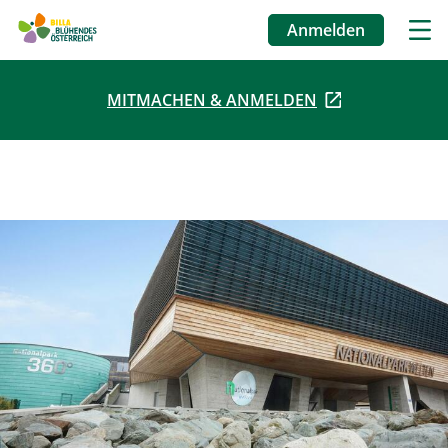
Anmelden
Benutzermenü
MITMACHEN & ANMELDEN
Direkt
zum
Inhalt