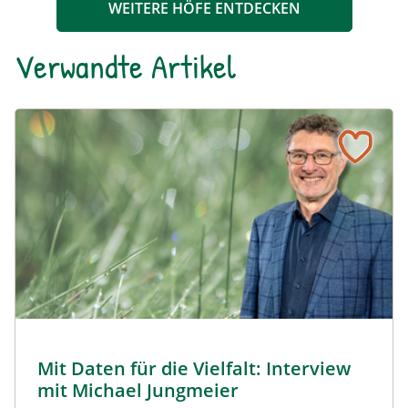
WEITERE HÖFE ENTDECKEN
Verwandte Artikel
Naturmagazin: Mit Daten für die Vielfalt: Interview mit M
Mit Daten für die Vielfalt: Interview mit Michael Jungmeier
© Robert Harson
Mit Daten für die Vielfalt: Interview
Naturmagazin: Mit Daten für die Vielfalt: Interview mi
mit Michael Jungmeier