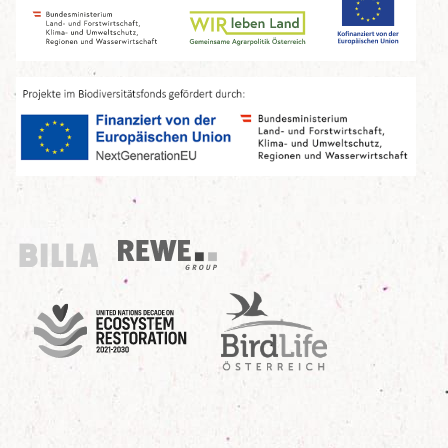
Billa
REWE Group
UN Decade
Birdlife