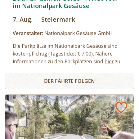
im Nationalpark Gesäuse
7. Aug.
|
Steiermark
Veranstalter:
Nationalpark Gesäuse GmbH
Die Parkplätze im Nationalpark Gesäuse sind
kostenpflichtig (Tagesticket € 7,00). Nähere
Informationen zu den Parkplätzen sind
hier
zu
finden. Allgemeine Informationen zur Anreise in
Erwachsene, Jugendliche
Buch dir deinen Guide - Privat-Tour im Nationalpark Ges
den Nationalpark Gesäuse stehen
Familien, Erwachsene mit Kindern
hier
zur
DER FÄHRTE FOLGEN
Verfügung.
Kinder und Jugendliche
Gruppen