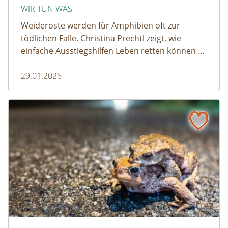
WIR TUN WAS
Weideroste werden für Amphibien oft zur
tödlichen Falle. Christina Prechtl zeigt, wie
einfache Ausstiegshilfen Leben retten können –
pragmatisch, wirksam und ohne großen
29.01.2026
Aufwand.
Wenn der Weiderost zur Falle wird
Krötenwanderung © Evelyn-kobben_adobestock