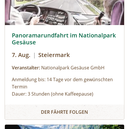
Panoramarundfahrt im Nationalpark Gesäuse © Siehe Ve
Panoramarundfahrt im Nationalpark
Gesäuse
7. Aug.
|
Steiermark
Veranstalter:
Nationalpark Gesäuse GmbH
Anmeldung bis: 14 Tage vor dem gewünschten
Termin
Dauer: 3 Stunden (ohne Kaffeepause)
Zu den schönsten Plätzen im Nationalpark
Panoramarundfahrt im Nationalpark Gesäuse
Gesäuse mit Nationalpark Ranger:in – wilde
DER FÄHRTE FOLGEN
Natur und besondere Orte.
Gruppen mit eigenem Reisebus