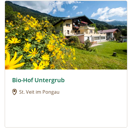
Urlaub am Bauernhof: Bio-Hof Untergrub
Bio-Hof Untergrub
Urlaub am Bauernhof: Bio-Hof Untergrub
St. Veit im Pongau