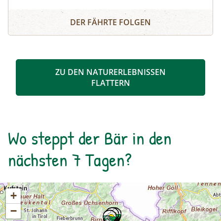
Dadurch sind sehenswerte Erosionsformen,
Schösswendklamm und Hintersee
Kolke und kleine Wasserfälle entstanden. Der
DER FÄHRTE FOLGEN
Klamm folgend geht es weiter bis zum Hintersee
und Sie erfahren Wissenswertes über Flora und
Fauna im hinteren Felbertal. An der Nordseite
des Sees führt der Rundweg auf eine Anhöhe
ZU DEN NATURERLEBNISSEN
mit Blick über den Talschluss mit seinen
FLATTERN
imposanten Felswänden, in denen sich Gämsen
tummeln. Der Rückweg erfolgt auf derselben
Strecke. zur Detailinformation
Wo steppt der Bär in den
nächsten 7 Tagen?
+
−