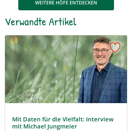
WEITERE HÖFE ENTDECKEN
Verwandte Artikel
Naturmagazin: Mit Daten für die Vielfalt: Interview mit M
Mit Daten für die Vielfalt: Interview mit Michael Jungmeier
© Robert Harson
Mit Daten für die Vielfalt: Interview
Naturmagazin: Mit Daten für die Vielfalt: Interview mi
mit Michael Jungmeier