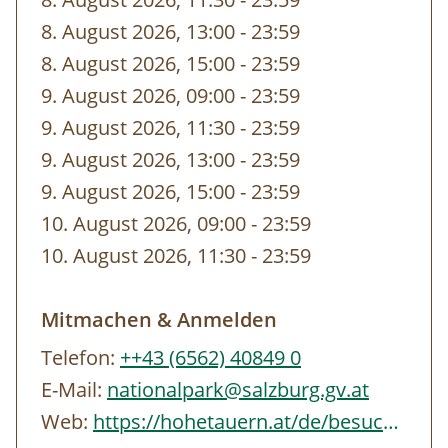
gebuchten Zeit von unseren
8. August 2026, 13:00
-
bis
23:59
MitarbeiterInnen vor dem Eingang abgeholt.
8. August 2026, 15:00
-
bis
23:59
9. August 2026, 09:00
-
bis
23:59
9. August 2026, 11:30
-
bis
23:59
9. August 2026, 13:00
-
bis
23:59
9. August 2026, 15:00
-
bis
23:59
10. August 2026, 09:00
-
bis
23:59
10. August 2026, 11:30
-
bis
23:59
Mitmachen & Anmelden
Telefon:
++43 (6562) 40849 0
E-Mail:
nationalpark@salzburg.gv.at
Web:
https://hohetauern.at/de/besuchen/tourenangebote.html#/erlebnisse/SBG/CD837A88-…