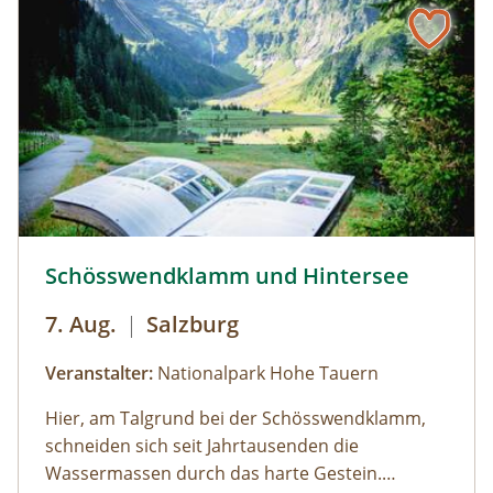
Bus muss gestellt werden. Auf Wunsch ist eine
Kaffeepause im Nationalpark Pavillon
Gstatterboden möglich (nicht im Preis
inkludiert, muss selbst organisiert
werden).Wetterfeste Bekleidung und festes
Schuhwerk für Zwischenstopps ist
empfehlenswert.
Schösswendklamm und Hintersee © Siehe Veranstalter
Schösswendklamm und Hintersee
7. Aug.
|
Salzburg
Veranstalter:
Nationalpark Hohe Tauern
Hier, am Talgrund bei der Schösswendklamm,
schneiden sich seit Jahrtausenden die
Wassermassen durch das harte Gestein.