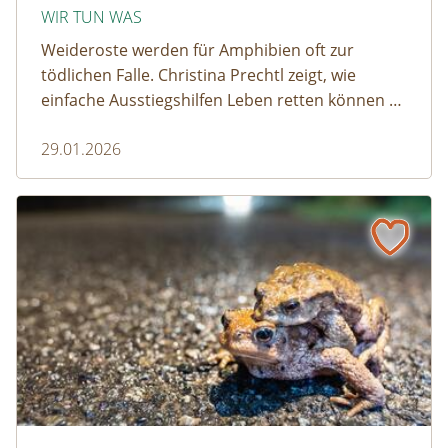
WIR TUN WAS
Weideroste werden für Amphibien oft zur
tödlichen Falle. Christina Prechtl zeigt, wie
einfache Ausstiegshilfen Leben retten können –
pragmatisch, wirksam und ohne großen
29.01.2026
Aufwand.
Wenn der Weiderost zur Falle wird
Krötenwanderung © Evelyn-kobben_adobestock