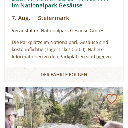
im Nationalpark Gesäuse
7. Aug.
|
Steiermark
Veranstalter:
Nationalpark Gesäuse GmbH
Die Parkplätze im Nationalpark Gesäuse sind
kostenpflichtig (Tagesticket € 7,00). Nähere
Informationen zu den Parkplätzen sind
hier
zu
finden. Allgemeine Informationen zur Anreise in
Erwachsene, Jugendliche
Buch dir deinen Guide - Privat-Tour im Nationalpark Ges
den Nationalpark Gesäuse stehen
Familien, Erwachsene mit Kindern
hier
zur
DER FÄHRTE FOLGEN
Verfügung.
Kinder und Jugendliche
Gruppen