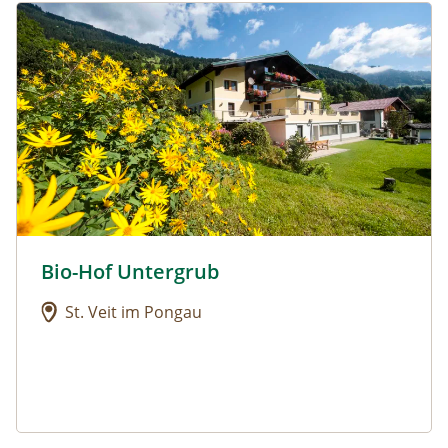
Urlaub am Bauernhof: Bio-Hof Untergrub
Bio-Hof Untergrub
Urlaub am Bauernhof: Bio-Hof Untergrub
St. Veit im Pongau