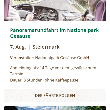
Panoramarundfahrt im Nationalpark Gesäuse © Siehe Ve
Panoramarundfahrt im Nationalpark
Gesäuse
7. Aug.
|
Steiermark
Veranstalter:
Nationalpark Gesäuse GmbH
Anmeldung bis: 14 Tage vor dem gewünschten
Termin
Dauer: 3 Stunden (ohne Kaffeepause)
Zu den schönsten Plätzen im Nationalpark
Panoramarundfahrt im Nationalpark Gesäuse
Gesäuse mit Nationalpark Ranger:in – wilde
DER FÄHRTE FOLGEN
Natur und besondere Orte.
Gruppen mit eigenem Reisebus