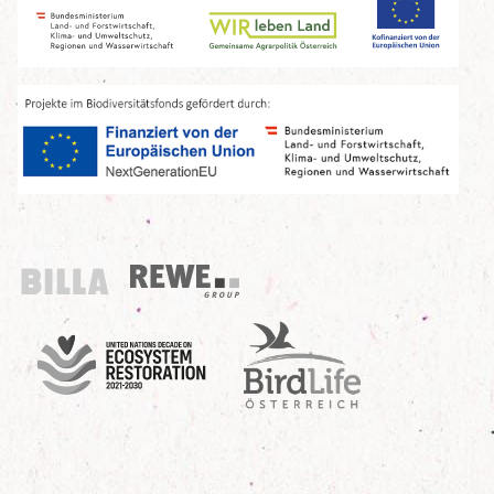
Billa
REWE Group
UN Decade
Birdlife