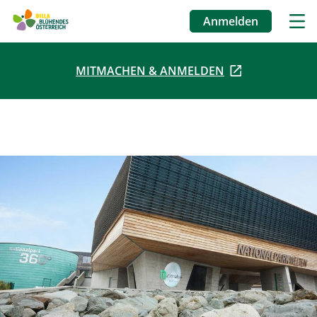
Anmelden
Benutzermenü
MITMACHEN & ANMELDEN
Direkt
zum
Inhalt