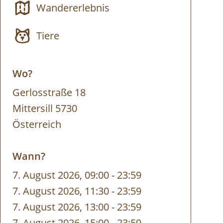
Wandererlebnis
Tiere
Wo?
Gerlosstraße 18
Mittersill 5730
Österreich
Wann?
7. August 2026, 09:00
-
bis
23:59
7. August 2026, 11:30
-
bis
23:59
7. August 2026, 13:00
-
bis
23:59
7. August 2026, 15:00
-
bis
23:59