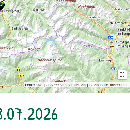
Leaflet | ©
OpenStreetMap
contributors
|
Datenquelle:
basemap.at
8.07.2026