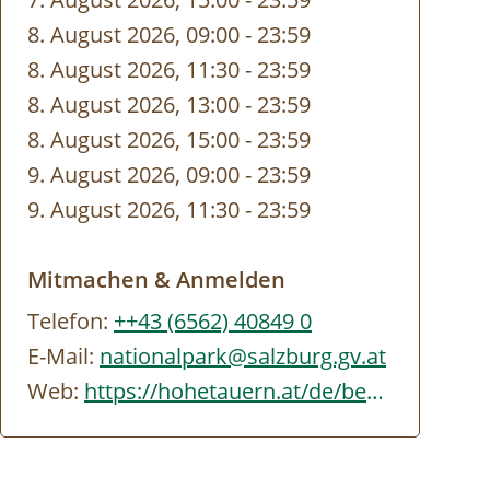
8. August 2026, 09:00
-
bis
23:59
8. August 2026, 11:30
-
bis
23:59
8. August 2026, 13:00
-
bis
23:59
8. August 2026, 15:00
-
bis
23:59
9. August 2026, 09:00
-
bis
23:59
9. August 2026, 11:30
-
bis
23:59
Mitmachen & Anmelden
Telefon:
++43 (6562) 40849 0
E-Mail:
nationalpark@salzburg.gv.at
Web:
https://hohetauern.at/de/besuchen/tourenangebote.html#/erlebnisse/SBG/CD837A88-…