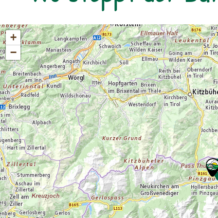
Von der Rudolfshütte geht es mit der
Seilbahn ins Tal, anschließend Rücktransfer
per Taxi. zur Detailinformation
+
−