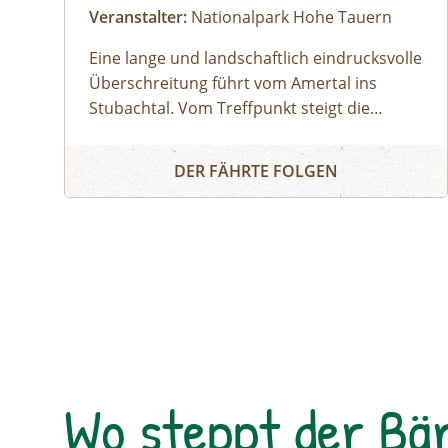
Veranstalter:
Nationalpark Hohe Tauern
Eine lange und landschaftlich eindrucksvolle
Überschreitung führt vom Amertal ins
Stubachtal. Vom Treffpunkt steigt die
Gruppe vorbei am Amertaler See zur
Überschreitung Amertal - Stubachtal
Amertaler Scharte auf und folgt
DER FÄHRTE FOLGEN
anschließend einem aussichtsreichen Grat
entlang der Nationalpark- und
Landesgrenze zwischen Osttirol und
Salzburg. Nach einer Gegensteigung im
Landeggtal führt die Route vorbei an der
Karl-Fürst-Hütte (unbewirtschaftet) zum
Gletscherbereich der Granatspitzscharte.
Unterhalb von Stubacher Sonnblick und
Granatspitze erfolgt der gesicherte Abstieg
Wo steppt der Bä
über den Gletscher, wo die Auswirkungen
des Klimawandels deutlich sichtbar sind.