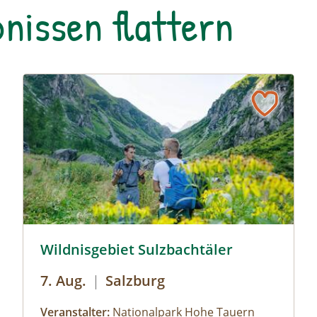
nissen flattern
stalter
Wildnisgebiet Sulzbachtäler © Siehe Veranstalter
Wildnisgebiet Sulzbachtäler
7. Aug.
|
Salzburg
Veranstalter:
Nationalpark Hohe Tauern