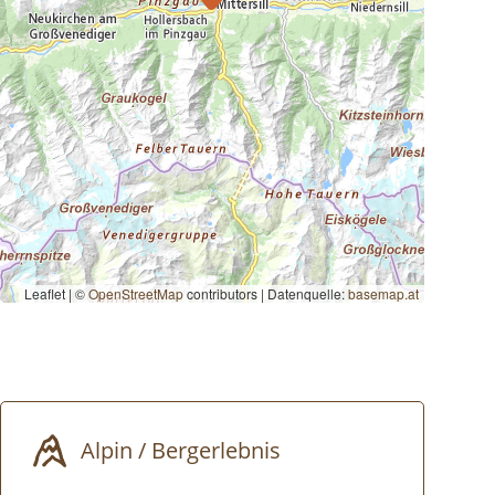
Leaflet | ©
OpenStreetMap
contributors
|
Datenquelle:
basemap.at
Alpin / Bergerlebnis