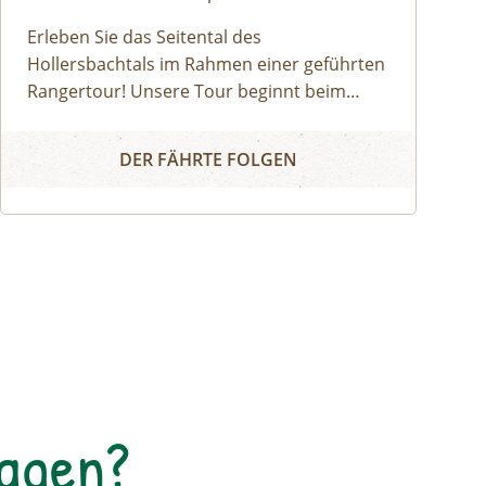
Erleben Sie das Seitental des
Hollersbachtals im Rahmen einer geführten
Rangertour! Unsere Tour beginnt beim
Gasthof Seestube, von wo aus wir nach ca.
Das Scharrntal entdecken
einem Kilometer dem regulären Weg in
DER FÄHRTE FOLGEN
Richtung Hollersbachtal folgen. An der
Abzweigung zum Bachlehrweg gehen wir
weiter, überqueren den Hollersbach und
schlängeln uns über Serpentinen immer
weiter hinauf in das Hochtal. Je nach
Bedingungen kann ein kleiner Umweg
genommen und eine Aussicht ins
Hollersbachtal genossen werden. Der
Ranger erzählt am Weg Wissenswertes über
die Entstehung des Nationalparks, die
Tagen?
Bedeutung der Almen und Almwirtschaft
sowie über die Besonderheiten der alpinen