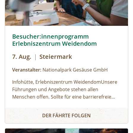
Besucher:innenprogramm Erlebniszentrum Weidendom ©
Besucher:innenprogramm
Erlebniszentrum Weidendom
7. Aug.
|
Steiermark
Veranstalter:
Nationalpark Gesäuse GmbH
Infohütte, Erlebniszentrum WeidendomUnsere
Führungen und Angebote stehen allen
Menschen offen. Sollte für eine barrierefreie
Teilnahme eine besondere Form der
Öffnungszeiten: (der Weidendom ist ganzjährig
Besucher:innenprogramm Erlebniszentrum Weidendom
Unterstützung erforderlich sein, wird um
frei betretbar, betreutes Besucherprogramm zu
DER FÄHRTE FOLGEN
frühzeitige Kontaktaufnahme gebeten. Für
folgenden Zeiten) 01.05.2026 - 30.06.2026:
Personen mit eingeschränkter Mobilität wird für
Samstag, Sonntag, Feiertage, jeweils 10:00 bis
Keine Anmeldung erforderlich