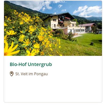
Urlaub am Bauernhof: Bio-Hof Untergrub
Bio-Hof Untergrub
Urlaub am Bauernhof: Bio-Hof Untergrub
St. Veit im Pongau