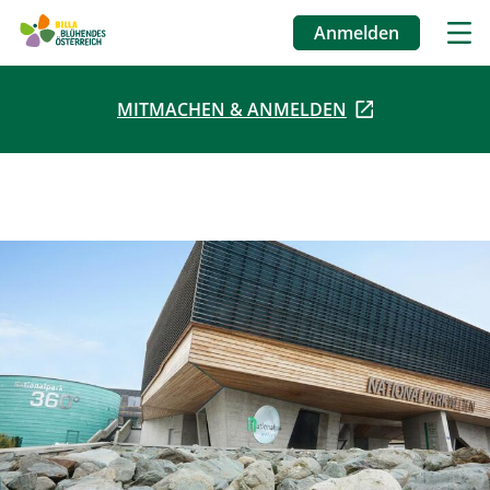
Anmelden
Benutzermenü
MITMACHEN & ANMELDEN
Direkt
zum
Inhalt