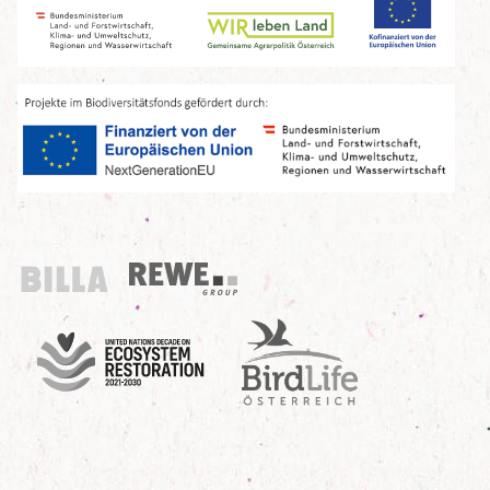
Billa
REWE Group
UN Decade
Birdlife