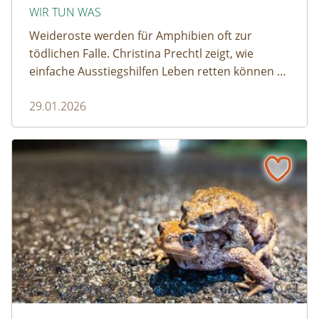
WIR TUN WAS
Weideroste werden für Amphibien oft zur
tödlichen Falle. Christina Prechtl zeigt, wie
einfache Ausstiegshilfen Leben retten können –
pragmatisch, wirksam und ohne großen
29.01.2026
Aufwand.
Wenn der Weiderost zur Falle wird
Krötenwanderung © Evelyn-kobben_adobestock