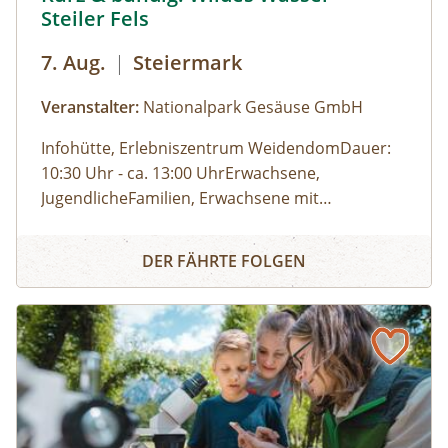
Steiler Fels
7. Aug.
|
Steiermark
Veranstalter:
Nationalpark Gesäuse GmbH
Infohütte, Erlebniszentrum WeidendomDauer:
10:30 Uhr - ca. 13:00 UhrErwachsene,
JugendlicheFamilien, Erwachsene mit
KindernKinder und JugendlicheLeichte
Gesäuse Bachbrücke/Weidendom (RegioBus 912
Kurz & bündig: Wildes Wasser - Steiler Fels
WanderungGehdistanz: 7 kmHöhenmeter: 80
Johnsbach im Nationalpark Bahnhof (ÖBB)
DER FÄHRTE FOLGEN
hm Teilnahme kostenlosWetterfeste Kleidung,
feste Schuhe, Getränk und Jause nach eigenem
Bedarf