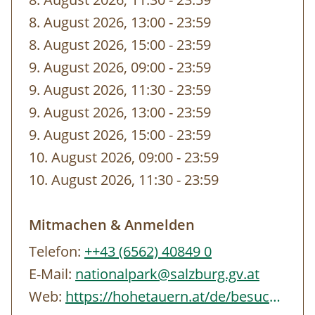
gebuchten Zeit von unseren
8. August 2026, 13:00
-
bis
23:59
MitarbeiterInnen vor dem Eingang abgeholt.
8. August 2026, 15:00
-
bis
23:59
9. August 2026, 09:00
-
bis
23:59
9. August 2026, 11:30
-
bis
23:59
9. August 2026, 13:00
-
bis
23:59
9. August 2026, 15:00
-
bis
23:59
10. August 2026, 09:00
-
bis
23:59
10. August 2026, 11:30
-
bis
23:59
Mitmachen & Anmelden
Telefon:
++43 (6562) 40849 0
E-Mail:
nationalpark@salzburg.gv.at
Web:
https://hohetauern.at/de/besuchen/tourenangebote.html#/erlebnisse/SBG/CD837A88-…