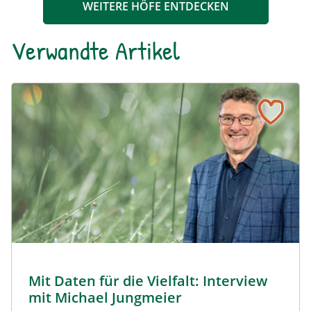
WEITERE HÖFE ENTDECKEN
Verwandte Artikel
Naturmagazin: Mit Daten für die Vielfalt: Interview mit M
Mit Daten für die Vielfalt: Interview mit Michael Jungmeier
© Robert Harson
Mit Daten für die Vielfalt: Interview
Naturmagazin: Mit Daten für die Vielfalt: Interview mi
mit Michael Jungmeier