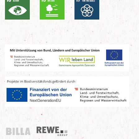
Billa
REWE Group