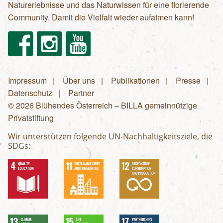
Naturerlebnisse und das Naturwissen für eine florierende
Community. Damit die Vielfalt wieder aufatmen kann!
Facebook
Instagram
Youtube
Impressum
Über uns
Publikationen
Presse
Fußzeilenmenü
Datenschutz
Partner
© 2026 Blühendes Österreich – BILLA gemeinnützige
Privatstiftung
Wir unterstützen folgende UN-Nachhaltigkeitsziele, die
SDGs: