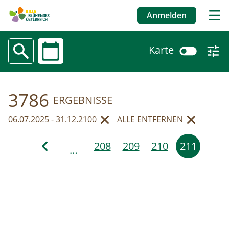
Anmelden
Benutzermenü
Karte
Datum
3786
Direkt
ERGEBNISSE
zum
06.07.2025 - 31.12.2100
ALLE ENTFERNEN
entfernen
ENTFERNEN
Inhalt
Seitennummerierung
208
209
210
211
…