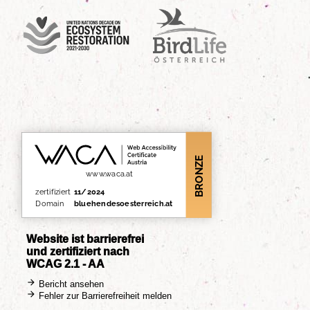
UN Decade
Birdlife