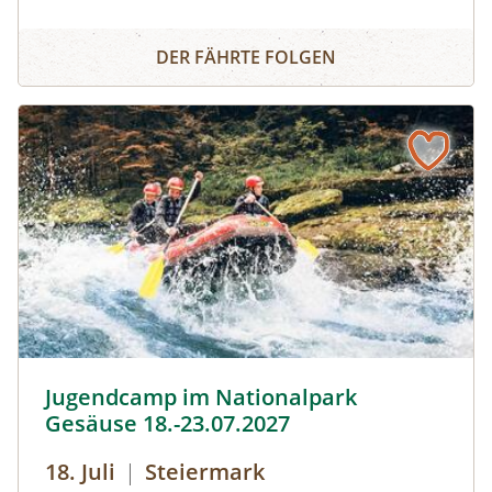
Siedlungsgeschichten. Bei dieser 7 km langen
Archäologiewanderweg
Wanderung in und um Schattendorf führt die
DER FÄHRTE FOLGEN
Archäologin Manuela Thurner durch die
einzelnen Stationen vorbei an archäologischen
Fundstellen und erzählt mehr über
Schattendorfs vergangene Jahrtausende.
Jugendcamp im Nationalpark Gesäuse 18.-23.07.2027 © S
Jugendcamp im Nationalpark
Gesäuse 18.-23.07.2027
18. Juli
|
Steiermark