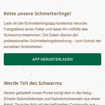
von Bergführer:innen oder
Bergwanderführer:innen begleiten lassen. Die
Rette unsere Schmetterlinge!
Kosten liegen bei Bergwanderführer:innen bei €
320,- pro Tag und bei Bergführer:innen ab €
Lade dir die Schmetterlingsapp kostenlos herunter.
480,- pro Tag, je nach genauer Anforderung.
Fotografiere einen Falter und lasse ihn mithilfe des
Wenden Sie sich gerne an uns, wir vermitteln Sie
Schwarms bestimmen. Die Daten dienen der
weiter.Öffentliche Verkehrsmittel
professionellen Schmetterlingsforschung – zum Schutz der
sensiblen Schönheiten.
APP HERUNTERLADEN
Werde Teil des Schwarms
Herein geflattert! Unser Portal bringt dich in die Natur.
Erhalte Naturerlebnisse und Naturschutzwissen aus erster
Hand. Tausche dich mit der beflügelten Community aus –