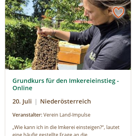
Fundstellen und erzählt mehr über
Schattendorfs vergangene Jahrtausende.
Start in die Bienenhaltung © Imker Neueinsteiger - Land
Grundkurs für den Imkereieinstieg -
Online
20. Juli
|
Niederösterreich
Veranstalter:
Verein Land-Impulse
„Wie kann ich in die Imkerei einsteigen?“
, lautet
eine häufig gestellte Frage an die