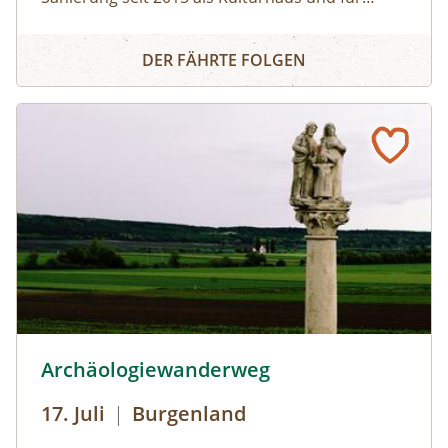
unterschiedliche Veranstaltungen genutzt. An
Schuhmühle mit Dauerausstellung
das historische Ereignis der "Schüsse von
DER FÄHRTE FOLGEN
Schattendorf", auf die 1927 der Brand des
Justizpalastes in Wien folgte, erinnert eine
Dauerausstellung in der Schuhmühle.
Besichtigungen der Mühle und des
Mühlenladens mit Handwerkskunst und
regionalen Schmankerln aus dem Naturpark
sind zu den Öffnungszeiten möglich; Führungen
von Gruppen nach Voranmeldung.
© Foto: Schuhmühle
Archäologiewanderweg
17. Juli
|
Burgenland