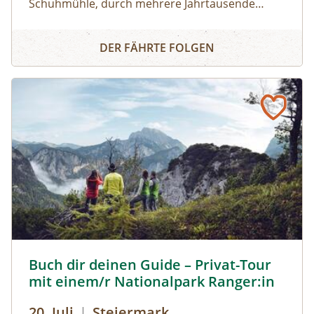
Schuhmühle, durch mehrere Jahrtausende
Siedlungsgeschichten. Bei dieser 7 km langen
Archäologiewanderweg
Wanderung in und um Schattendorf führt die
DER FÄHRTE FOLGEN
Archäologin Manuela Thurner durch die
einzelnen Stationen vorbei an archäologischen
Fundstellen und erzählt mehr über
Schattendorfs vergangene Jahrtausende.
Buch dir deinen Guide – Privat-Tour mit einem/r National
Buch dir deinen Guide – Privat-Tour
mit einem/r Nationalpark Ranger:in
20. Juli
|
Steiermark