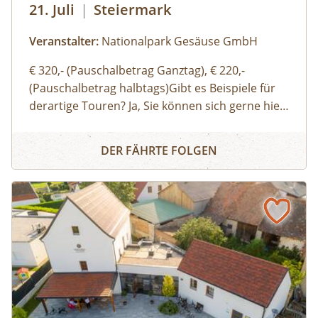
21. Juli
|
Steiermark
Veranstalter:
Nationalpark Gesäuse GmbH
€ 320,- (Pauschalbetrag Ganztag), € 220,-
(Pauschalbetrag halbtags)Gibt es Beispiele für
derartige Touren? Ja, Sie können sich gerne hier
(Link zu Buch dir deinen Guide auf der Website)
Buch dir deinen Guide – Privat-Tour mit einem/r Nationa
einen Überblick über unsere Standard-Touren
DER FÄHRTE FOLGEN
verschaffen. Sie können sich aber auch gerne
einfach thematische Schwerpunkte, Routen
oder Aktivitäten wünschen und wir organisieren
eine:n genau für Ihre Bedürfnisse passende:n
Ranger:in. Ich möchte auch gerne eine:n
Bergwanderführer:in oder eine:n Bergführer:in
buchen – wo ist das möglich? Bei schwierigen
Wanderungen in alpine Gipfelregionen,
Klettertouren oder Schitouren sollten Sie sich