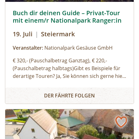
Buch dir deinen Guide – Privat-Tour mit einem/r National
Buch dir deinen Guide – Privat-Tour
mit einem/r Nationalpark Ranger:in
19. Juli
|
Steiermark
Veranstalter:
Nationalpark Gesäuse GmbH
€ 320,- (Pauschalbetrag Ganztag), € 220,-
(Pauschalbetrag halbtags)Gibt es Beispiele für
derartige Touren? Ja, Sie können sich gerne hier
(Link zu Buch dir deinen Guide auf der Website)
Buch dir deinen Guide – Privat-Tour mit einem/r Nationa
einen Überblick über unsere Standard-Touren
DER FÄHRTE FOLGEN
verschaffen. Sie können sich aber auch gerne
einfach thematische Schwerpunkte, Routen
oder Aktivitäten wünschen und wir organisieren
eine:n genau für Ihre Bedürfnisse passende:n
Ranger:in. Ich möchte auch gerne eine:n
Bergwanderführer:in oder eine:n Bergführer:in