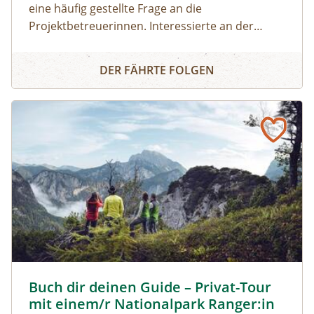
eine häufig gestellte Frage an die
Projektbetreuerinnen. Interessierte an der
Imkerei können ohne Vorkenntnisse einen 8-
Grundkurs für den Imkereieinstieg - Online
stündigen Grundkurs besuchen und sich selbst
DER FÄHRTE FOLGEN
ein Bild machen, ob Sie für die Betreuung von
Bienenvölkern geeignet sind. In
diesem theoretischen Teil der Grundausbildung
bekommt der/die ImkerneueinsteigerIn einen
Einblick zu den Themenbereichen persönliche
Eignung, Anschaffung von Imkereibedarf,
Völkerführung im Jahreskreislauf, Leben der
Biene, Bienenprodukte, gesetzliche
Bestimmungen und vieles mehr, in einfacher
Form vermittelt.
Buch dir deinen Guide – Privat-Tour mit einem/r National
Buch dir deinen Guide – Privat-Tour
mit einem/r Nationalpark Ranger:in