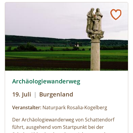
Justizpalastes in Wien folgte, erinnert eine
Dauerausstellung in der Schuhmühle.
Besichtigungen der Mühle und des
Mühlenladens mit Handwerkskunst und
regionalen Schmankerln aus dem Naturpark
sind zu den Öffnungszeiten möglich; Führungen
von Gruppen nach Voranmeldung.
© Foto: Schuhmühle
Archäologiewanderweg
19. Juli
|
Burgenland
Veranstalter:
Naturpark Rosalia-Kogelberg
Der Archäologiewanderweg von Schattendorf
führt, ausgehend vom Startpunkt bei der