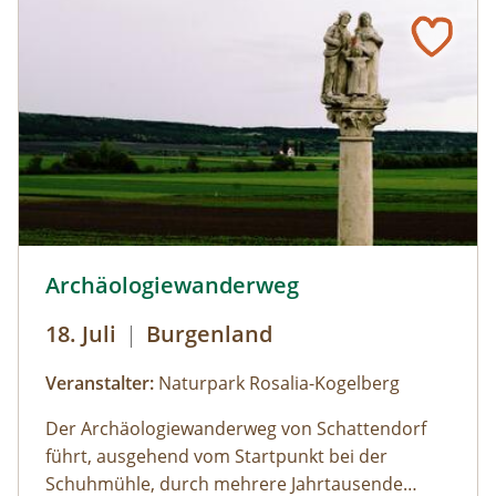
Dauerausstellung in der Schuhmühle.
Besichtigungen der Mühle und des
Mühlenladens mit Handwerkskunst und
regionalen Schmankerln aus dem Naturpark
sind zu den Öffnungszeiten möglich; Führungen
von Gruppen nach Voranmeldung.
© Foto: Schuhmühle
Archäologiewanderweg
18. Juli
|
Burgenland
Veranstalter:
Naturpark Rosalia-Kogelberg
Der Archäologiewanderweg von Schattendorf
führt, ausgehend vom Startpunkt bei der
Schuhmühle, durch mehrere Jahrtausende