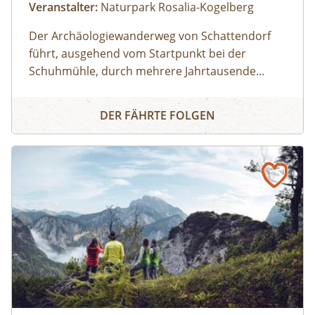
Veranstalter:
Naturpark Rosalia-Kogelberg
Der Archäologiewanderweg von Schattendorf
führt, ausgehend vom Startpunkt bei der
Schuhmühle, durch mehrere Jahrtausende
Siedlungsgeschichten. Bei dieser 7 km langen
Archäologiewanderweg
Wanderung in und um Schattendorf führt die
DER FÄHRTE FOLGEN
Archäologin Manuela Thurner durch die
einzelnen Stationen vorbei an archäologischen
Fundstellen und erzählt mehr über
Schattendorfs vergangene Jahrtausende.