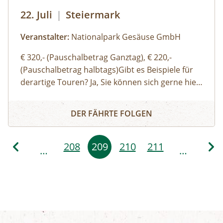
22. Juli
|
Steiermark
Veranstalter:
Nationalpark Gesäuse GmbH
€ 320,- (Pauschalbetrag Ganztag), € 220,-
(Pauschalbetrag halbtags)Gibt es Beispiele für
derartige Touren? Ja, Sie können sich gerne hier
(Link zu Buch dir deinen Guide auf der Website)
Buch dir deinen Guide – Privat-Tour mit einem/r Nationa
einen Überblick über unsere Standard-Touren
DER FÄHRTE FOLGEN
verschaffen. Sie können sich aber auch gerne
einfach thematische Schwerpunkte, Routen
Seitennummerierung
oder Aktivitäten wünschen und wir organisieren
208
209
210
211
…
…
eine:n genau für Ihre Bedürfnisse passende:n
Ranger:in. Ich möchte auch gerne eine:n
Bergwanderführer:in oder eine:n Bergführer:in
buchen – wo ist das möglich? Bei schwierigen
Wanderungen in alpine Gipfelregionen,
Klettertouren oder Schitouren sollten Sie sich