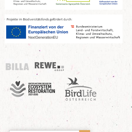
Billa
REWE Group
UN Decade
Birdlife