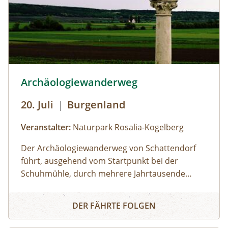
sind zu den Öffnungszeiten möglich; Führungen
von Gruppen nach Voranmeldung.
© Foto: Schuhmühle
Archäologiewanderweg
20. Juli
|
Burgenland
Veranstalter:
Naturpark Rosalia-Kogelberg
Der Archäologiewanderweg von Schattendorf
führt, ausgehend vom Startpunkt bei der
Schuhmühle, durch mehrere Jahrtausende
Siedlungsgeschichten. Bei dieser 7 km langen
Archäologiewanderweg
Wanderung in und um Schattendorf führt die
DER FÄHRTE FOLGEN
Archäologin Manuela Thurner durch die
einzelnen Stationen vorbei an archäologischen