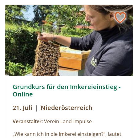
einzelnen Stationen vorbei an archäologischen
Fundstellen und erzählt mehr über
Schattendorfs vergangene Jahrtausende.
Start in die Bienenhaltung © Imker Neueinsteiger - Land
Grundkurs für den Imkereieinstieg -
Online
21. Juli
|
Niederösterreich
Veranstalter:
Verein Land-Impulse
„Wie kann ich in die Imkerei einsteigen?“
, lautet