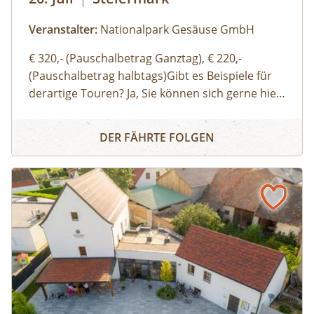
Veranstalter:
Nationalpark Gesäuse GmbH
€ 320,- (Pauschalbetrag Ganztag), € 220,-
(Pauschalbetrag halbtags)Gibt es Beispiele für
derartige Touren? Ja, Sie können sich gerne hier
(Link zu Buch dir deinen Guide auf der Website)
Buch dir deinen Guide – Privat-Tour mit einem/r Nationa
einen Überblick über unsere Standard-Touren
DER FÄHRTE FOLGEN
verschaffen. Sie können sich aber auch gerne
einfach thematische Schwerpunkte, Routen
oder Aktivitäten wünschen und wir organisieren
eine:n genau für Ihre Bedürfnisse passende:n
Ranger:in. Ich möchte auch gerne eine:n
Bergwanderführer:in oder eine:n Bergführer:in
buchen – wo ist das möglich? Bei schwierigen
Wanderungen in alpine Gipfelregionen,
Klettertouren oder Schitouren sollten Sie sich
von Bergführer:innen oder