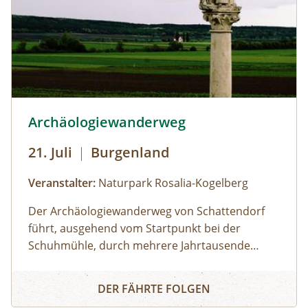
regionalen Schmankerln aus dem Naturpark
sind zu den Öffnungszeiten möglich; Führungen
von Gruppen nach Voranmeldung.
© Foto: Schuhmühle
Archäologiewanderweg
21. Juli
|
Burgenland
Veranstalter:
Naturpark Rosalia-Kogelberg
Der Archäologiewanderweg von Schattendorf
führt, ausgehend vom Startpunkt bei der
Schuhmühle, durch mehrere Jahrtausende
Siedlungsgeschichten. Bei dieser 7 km langen
Archäologiewanderweg
Wanderung in und um Schattendorf führt die
DER FÄHRTE FOLGEN
Archäologin Manuela Thurner durch die