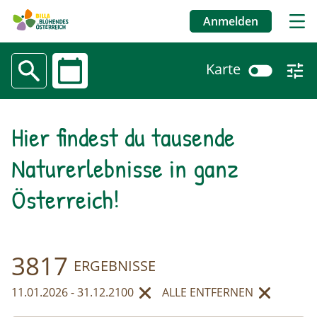
Anmelden
Benutzermenü
Karte
Datum
Naturerlebnisse
Hier findest du tausende
Direkt
zum
Naturerlebnisse in ganz
Inhalt
Österreich!
3817
ERGEBNISSE
11.01.2026 - 31.12.2100
ALLE ENTFERNEN
entfernen
ENTFERNEN