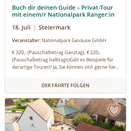
Buch dir deinen Guide – Privat-Tour mit einem/r National
Buch dir deinen Guide – Privat-Tour
mit einem/r Nationalpark Ranger:in
18. Juli
|
Steiermark
Veranstalter:
Nationalpark Gesäuse GmbH
€ 320,- (Pauschalbetrag Ganztag), € 220,-
(Pauschalbetrag halbtags)Gibt es Beispiele für
derartige Touren? Ja, Sie können sich gerne hier
(Link zu Buch dir deinen Guide auf der Website)
Buch dir deinen Guide – Privat-Tour mit einem/r Nationa
einen Überblick über unsere Standard-Touren
DER FÄHRTE FOLGEN
verschaffen. Sie können sich aber auch gerne
einfach thematische Schwerpunkte, Routen
oder Aktivitäten wünschen und wir organisieren
eine:n genau für Ihre Bedürfnisse passende:n
Ranger:in. Ich möchte auch gerne eine:n
Bergwanderführer:in oder eine:n Bergführer:in