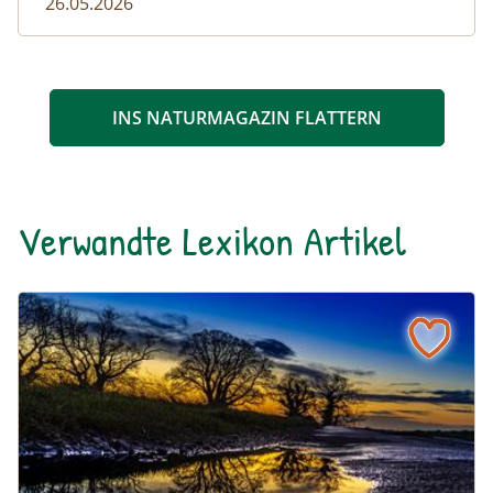
26.05.2026
INS NATURMAGAZIN FLATTERN
Verwandte Lexikon Artikel
Sutte / Ackersutte
Naturlexikon: Sutte / Ackersutte