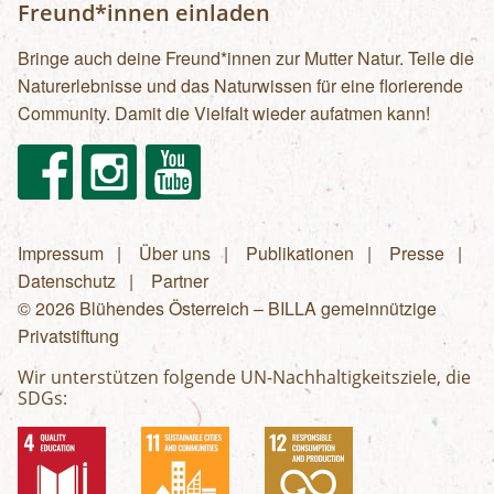
Freund*innen einladen
Bringe auch deine Freund*innen zur Mutter Natur. Teile die
Naturerlebnisse und das Naturwissen für eine florierende
Community. Damit die Vielfalt wieder aufatmen kann!
Facebook
Instagram
Youtube
Impressum
Über uns
Publikationen
Presse
Fußzeilenmenü
Datenschutz
Partner
© 2026 Blühendes Österreich – BILLA gemeinnützige
Privatstiftung
Wir unterstützen folgende UN-Nachhaltigkeitsziele, die
SDGs: