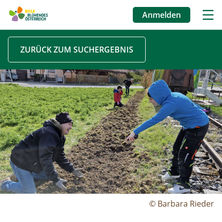
Anmelden
Benutzermenü
Direkt
ZURÜCK ZUM SUCHERGEBNIS
zum
Inhalt
Image
© Barbara Rieder