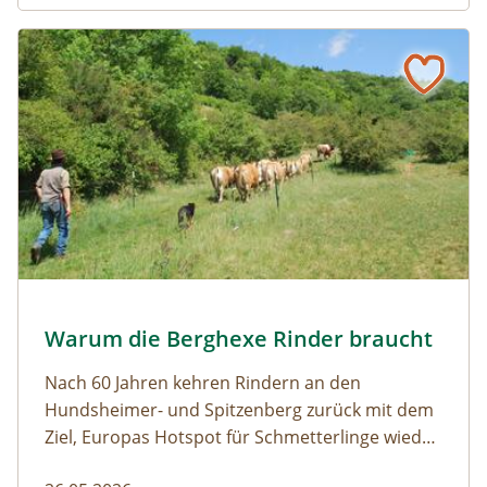
Naturmagazin: Warum die Berghexe Rinder braucht
Warum die Berghexe Rinder braucht
Almauftrieb © N. Razumovsky
Warum die Berghexe Rinder braucht
Naturmagazin: Warum die Berghexe Rinder braucht
Nach 60 Jahren kehren Rindern an den
Hundsheimer- und Spitzenberg zurück mit dem
Ziel, Europas Hotspot für Schmetterlinge wieder
aufleben zu lassen.