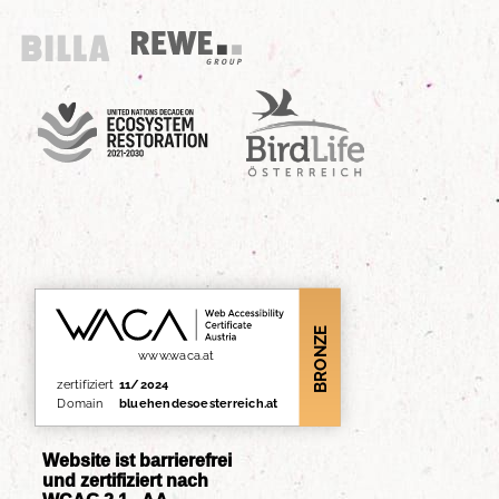
Billa
REWE Group
UN Decade
Birdlife