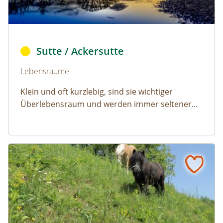
Ackersutte © Robert Chalmers/pixabay (CC0)
Sutte / Ackersutte
Naturlexikon: Sutte / Ackersutte
Lebensräume
Klein und oft kurzlebig, sind sie wichtiger
Überlebensraum und werden immer seltener...
Fettweide der Tieflagen
Naturlexikon: Fettweide der Tieflagen