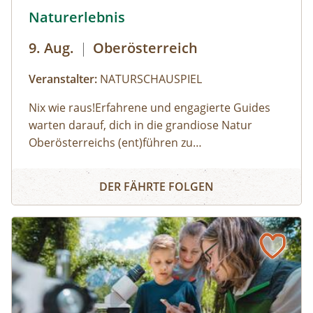
© Robert Maybach
Naturerlebnis
9. Aug.
|
Oberösterreich
Veranstalter:
NATURSCHAUSPIEL
Nix wie raus!Erfahrene und engagierte Guides
warten darauf, dich in die grandiose Natur
Oberösterreichs (ent)führen zu
dürfen:Haifischzähne finden, Brennnessel essen,
Naturerlebnis
Alpakas versorgen, Wassermonster fangen,
DER FÄHRTE FOLGEN
Fährtenlesen lernen, Höhlen erforschen, Honig
ernten, Pilze bestimmen, Probeklettern am Fels
und noch vieles mehr: Auf unserer Website
findest du alle Angebote, flexibel buchbar zum
Wunschtermin.So geht's:⁠Melde dich zu einem
Termin aus dem Veranstaltungskalender an
oder organisiere dein privates