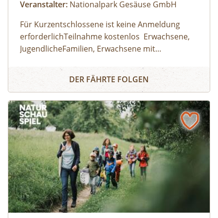
Veranstalter:
Nationalpark Gesäuse GmbH
Für Kurzentschlossene ist keine Anmeldung
erforderlichTeilnahme kostenlos Erwachsene,
JugendlicheFamilien, Erwachsene mit
KindernKinder und JugendlicheHaltestelle/
Gesäuse Haindlkar (RegioBus 912)
Naturkundliche Wanderung
Parkplatz HaindlkarhütteDauer: 09:00 Uhr -
Wetterfeste Kleidung, feste Schuhe; Getränk
DER FÄHRTE FOLGEN
16:30 Uhr
und Jause nach eigenem Bedarf