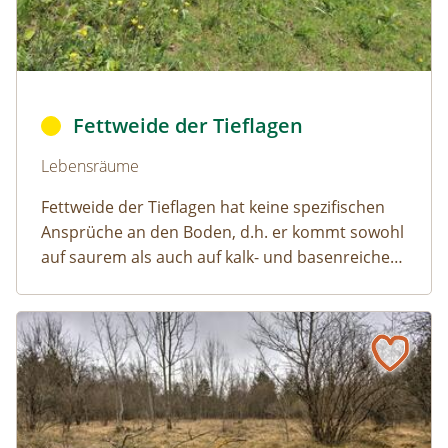
bo_fettweide1 © © 2015 REWE International Dienstleistu
Fettweide der Tieflagen
Naturlexikon: Fettweide der Tieflagen
Lebensräume
Fettweide der Tieflagen hat keine spezifischen
Ansprüche an den Boden, d.h. er kommt sowohl
auf saurem als auch auf kalk- und basenreichem
Untergrund vor.
Halbtrockenrasen-Brache
Naturlexikon: Halbtrockenrasen-Brache