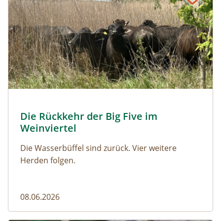
© Franziska Denner
Die Rückkehr der Big Five im
Naturmagazin: Die Rückkehr der Big Five im Weinviert
Weinviertel
Die Wasserbüffel sind zurück. Vier weitere
Herden folgen.
08.06.2026