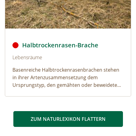
Durch die Aufgabe der Beweidung entsteht eine Rasenbr
Halbtrockenrasen-Brache
Naturlexikon: Halbtrockenrasen-Brache
Lebensräume
Basenreiche Halbtrockenrasenbrachen stehen
in ihrer Artenzusammensetzung dem
Ursprungstyp, den gemähten oder beweideten
Halbtrockenrasen sehr nahe.
ZUM NATURLEXIKON FLATTERN