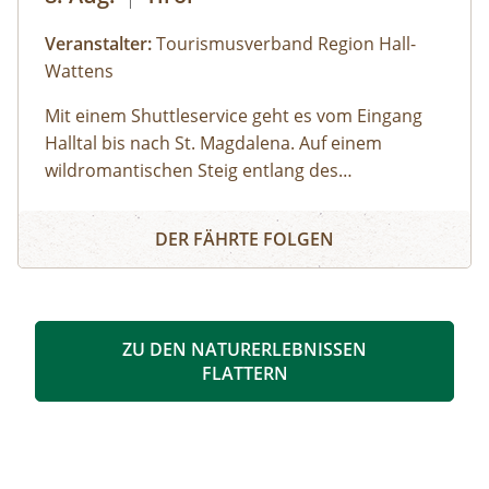
Videoaufnahmen mit nach Hause.
Veranstalter:
Tourismusverband Region Hall-
Wattens
Mit einem Shuttleservice geht es vom Eingang
Halltal bis nach St. Magdalena. Auf einem
wildromantischen Steig entlang des
Halltalbaches wandern wir zum Issboden,
Ins Blumenparadies zum Issanger
welcher für seine Pflanzenvielfalt bekannt ist.
DER FÄHRTE FOLGEN
Ausgerüstet mit Swarovski Ferngläsern lassen
sich mit etwas Glück Gämsen, Steinböcke und
Steinadler beobachten!
ZU DEN NATURERLEBNISSEN
FLATTERN