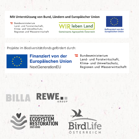
Billa
REWE Group
UN Decade
Birdlife