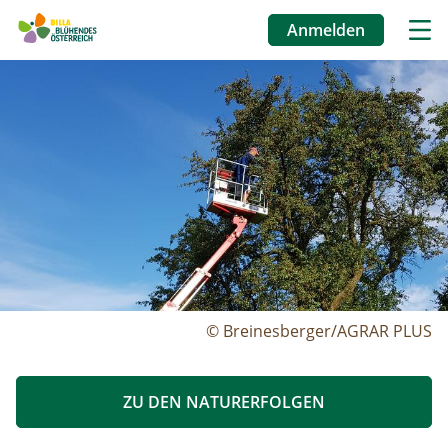
Anmelden
Benutzermenü
Image
Direkt
zum
Inhalt
© Breinesberger/AGRAR PLUS
ZU DEN NATURERFOLGEN