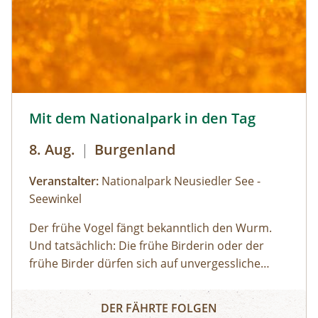
Mit dem Nationalpark in den Tag © Siehe Veranstalter
Mit dem Nationalpark in den Tag
8. Aug.
|
Burgenland
Veranstalter:
Nationalpark Neusiedler See -
Seewinkel
Der frühe Vogel fängt bekanntlich den Wurm.
Und tatsächlich: Die frühe Birderin oder der
frühe Birder dürfen sich auf unvergessliche
Naturbeobachtungen freuen, da viele Vögel früh
Mit dem Nationalpark in den Tag
am Tag am aktivsten sind und sich später, wenn
DER FÄHRTE FOLGEN
die Sonne hoch am Himmel steht, lieber an