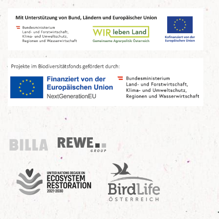
Billa
REWE Group
UN Decade
Birdlife