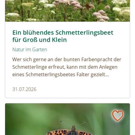
Tagpfauenaugen auf Wasserdost © Marion Jaros
Ein blühendes Schmetterlingsbeet
für Groß und Klein
Natur im Garten
Wer sich gerne an der bunten Farbenpracht der
Schmetterlinge erfreut, kann mit dem Anlegen
eines Schmetterlingsbeetes Falter gezielt
anlocken. Doch auch Raupenfutterpflanzen
31.07.2026
dürfen ausreichend mitgedacht werden. Denn
ohne Raupen gibt es keine schönen
Schmetterlinge!
Mehr Schmetterlinge als gedacht! Die bunte Welt der Tag