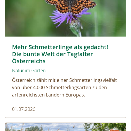
Magerrasen Perlmuttfalter © Carina Hiebner
Mehr Schmetterlinge als gedacht!
Die bunte Welt der Tagfalter
Österreichs
Natur im Garten
Österreich zählt mit einer Schmetterlingsvielfalt
von über 4.000 Schmetterlingsarten zu den
artenreichsten Ländern Europas.
01.07.2026
Naturmagazin: Die Rückkehr der Big Five im Weinviertel
Die Rückkehr der Big Five im Weinviertel