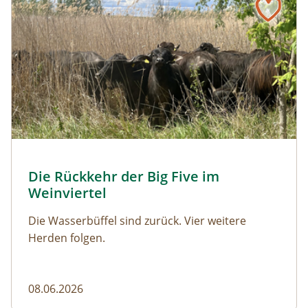
© Franziska Denner
Die Rückkehr der Big Five im
Naturmagazin: Die Rückkehr der Big Five im Weinviert
Weinviertel
Die Wasserbüffel sind zurück. Vier weitere
Herden folgen.
08.06.2026