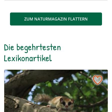
ZUM NATURMAGAZIN FLATTERN
Die begehrtesten
Lexikonartikel
Baumschläfer
Naturlexikon: Baumschläfer