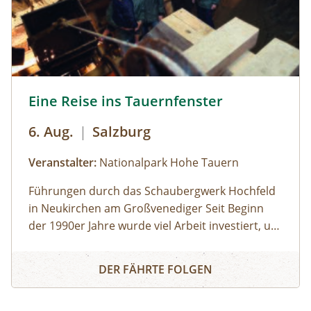
Eine Reise ins Tauernfenster © Siehe Veranstalter
Eine Reise ins Tauernfenster
6. Aug.
|
Salzburg
Veranstalter:
Nationalpark Hohe Tauern
Führungen durch das Schaubergwerk Hochfeld
in Neukirchen am Großvenediger Seit Beginn
der 1990er Jahre wurde viel Arbeit investiert, um
das alte Bergwerk in eine Erlebnisausstellung
Eine Reise ins Tauernfenster
umzubauen. Die Attraktion unter Tage bietet
DER FÄHRTE FOLGEN
spannende Einblicke in die alpine Geologie und
in die Geschichte des Nationalparks. Das