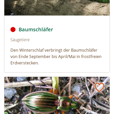
Baumschläfer © Dmitry Fch/Shutterstock
Baumschläfer
Naturlexikon: Baumschläfer
Säugetiere
Den Winterschlaf verbringt der Baumschläfer
von Ende September bis April/Mai in frostfreien
Erdverstecken.
Goldlaufkäfer
Naturlexikon: Goldlaufkäfer