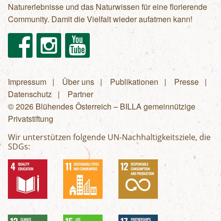
Naturerlebnisse und das Naturwissen für eine florierende
Community. Damit die Vielfalt wieder aufatmen kann!
Facebook
Instagram
Youtube
Impressum
Über uns
Publikationen
Presse
Fußzeilenmenü
Datenschutz
Partner
© 2026 Blühendes Österreich – BILLA gemeinnützige
Privatstiftung
Wir unterstützen folgende UN-Nachhaltigkeitsziele, die
SDGs: