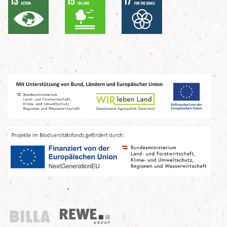
Billa
REWE Group