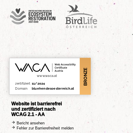
UN Decade
Birdlife