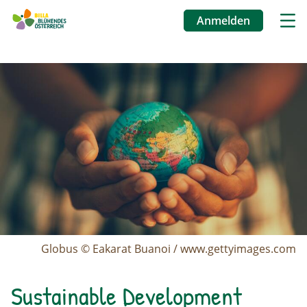
Anmelden
Benutzermenü
Image
Direkt
zum
Inhalt
Globus © Eakarat Buanoi / www.gettyimages.com
Sustainable Development