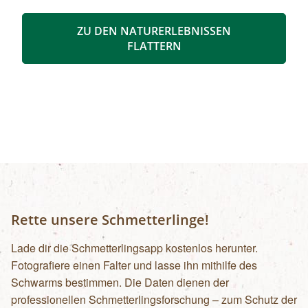
begonnen. Bis zu 400 Menschen haben sich mit
Abbau und Verhüttung des feuerfesten Gesteins
ZU DEN NATURERLEBNISSEN
den Lebensunterhalt verdient. Wir wandern von
FLATTERN
Vorderlanersbach auf die Schrofenalm,
besuchen die Barbarakapelle mit dem Fresko
des Tiroler Malers Max Weiler. Hier erfahren wir
mehr über die frühere Werkssiedlung, die
neben Wohnhäusern auch mit einer
Volksschule, Kantine, einem Kaufhaus, Kino,
Schwimmbad und Schilift ausgestattet war.
Nach einer gemütlichen Einkehr am Penkenjoch
bringt uns die Bergbahn zurück ins Tal.
Rette unsere Schmetterlinge!
Lade dir die Schmetterlingsapp kostenlos herunter.
Fotografiere einen Falter und lasse ihn mithilfe des
Schwarms bestimmen. Die Daten dienen der
professionellen Schmetterlingsforschung – zum Schutz der