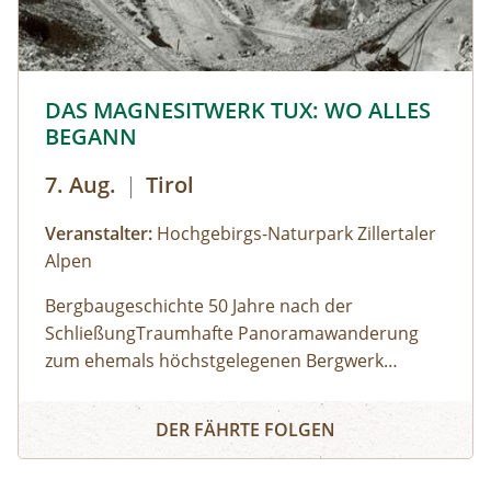
Kleinkirchheim. Dabei legen wir eine Strecke von
13 km bei 470 m im Aufstieg und 1.340 m im
Abstieg zurück.
© © Hochgebirgs-Naturpark Zillertaler Alpen
DAS MAGNESITWERK TUX: WO ALLES
BEGANN
7. Aug.
|
Tirol
Veranstalter:
Hochgebirgs-Naturpark Zillertaler
Alpen
Bergbaugeschichte 50 Jahre nach der
SchließungTraumhafte Panoramawanderung
zum ehemals höchstgelegenen Bergwerk
Europas. Noch bevor die ersten Touristen ins
DAS MAGNESITWERK TUX: WO ALLES BEGANN
Tal kamen, hat mit dem Auffi nden der
DER FÄHRTE FOLGEN
Magnesit-Lagerstätten die wichtigste Epoche für
die wirtschaftliche Entwicklung des Tuxertals