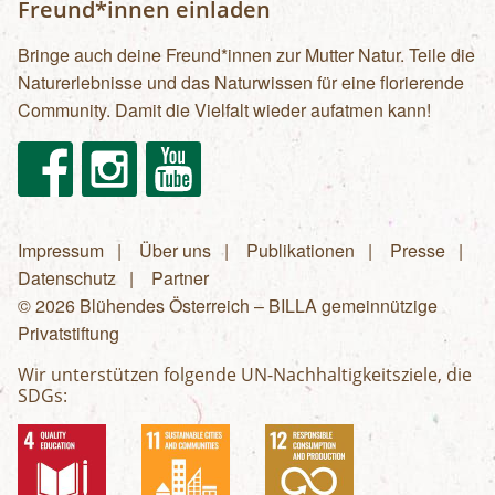
Freund*innen einladen
Bringe auch deine Freund*innen zur Mutter Natur. Teile die
Naturerlebnisse und das Naturwissen für eine florierende
Community. Damit die Vielfalt wieder aufatmen kann!
Facebook
Instagram
Youtube
Impressum
Über uns
Publikationen
Presse
Fußzeilenmenü
Datenschutz
Partner
© 2026 Blühendes Österreich – BILLA gemeinnützige
Privatstiftung
Wir unterstützen folgende UN-Nachhaltigkeitsziele, die
SDGs: