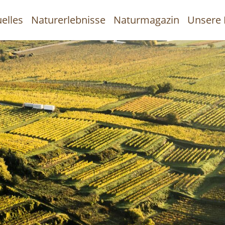
elles
Naturerlebnisse
Naturmagazin
Unsere 
uptnavigation
Direkt
zum
Inhalt