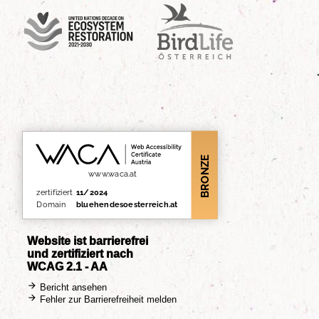
UN Decade
Birdlife