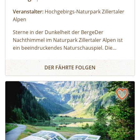
Veranstalter:
Hochgebirgs-Naturpark Zillertaler
Alpen
Sterne in der Dunkelheit der BergeDer
Nachthimmel im Naturpark Zillertaler Alpen ist
ein beeindruckendes Naturschauspiel. Die
Zillertaler und Tuxer Alpen zählen österreichweit
NACHTERLEBNIS TUXER ALPEN
zu den Regionen, wo man den dunklen
DER FÄHRTE FOLGEN
Nachthimmel mit seinen leuchtenden Sternen
noch intensiv erleben kann. Wir fahren mit dem
Taxi zum Melchboden auf 2.000 m Seehöhe.
Nach einer Einführung zum Kosmos und zur
Milchstraße beobachten wir mit einem Teleskop
die Sommer-Sternbilder. Unser Experte
beantwortet euch natürlich auch gerne Fragen
zum Nachthimmel, zur Nachtfotografi e oder zur
Tierwelt, die in der Nacht übrigens ziemlich aktiv