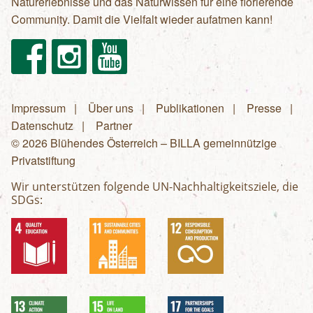
Naturerlebnisse und das Naturwissen für eine florierende
Community. Damit die Vielfalt wieder aufatmen kann!
Facebook
Instagram
Youtube
Impressum
Über uns
Publikationen
Presse
Fußzeilenmenü
Datenschutz
Partner
© 2026 Blühendes Österreich – BILLA gemeinnützige
Privatstiftung
Wir unterstützen folgende UN-Nachhaltigkeitsziele, die
SDGs: