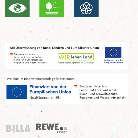
Billa
REWE Group