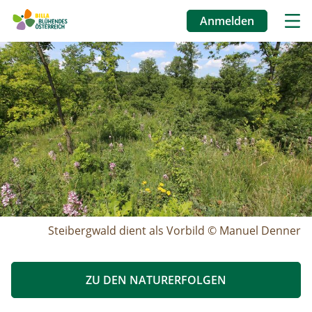
Anmelden
Benutzermenü
Image
Direkt
zum
Inhalt
Steibergwald dient als Vorbild © Manuel Denner
ZU DEN NATURERFOLGEN