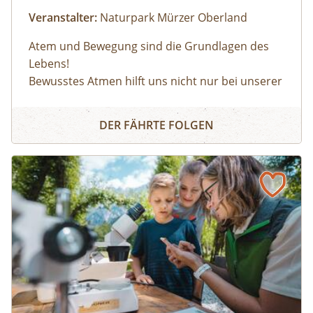
Veranstalter:
Naturpark Mürzer Oberland
Atem und Bewegung sind die Grundlagen des
Lebens!
Bewusstes Atmen hilft uns nicht nur bei unserer
Körperwahrnehmung, sondern auch in
Atemlos - Losatmen
herausfordernden Situationen oder bei
DER FÄHRTE FOLGEN
körperlicher Anstrengung. Wir lernen durch
einfache Bewegungsübungen unseren Atem
bewusst zu beeinflussen.