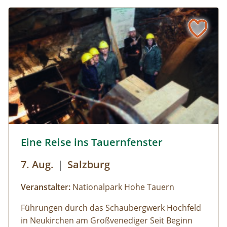
den Wattenberger Wald. Dabei erfahren wir viel
Neues über die freundlichen Paarhufer. Auf geht
´s!
Eine Reise ins Tauernfenster © Siehe Veranstalter
Eine Reise ins Tauernfenster
7. Aug.
|
Salzburg
Veranstalter:
Nationalpark Hohe Tauern
Führungen durch das Schaubergwerk Hochfeld
in Neukirchen am Großvenediger Seit Beginn