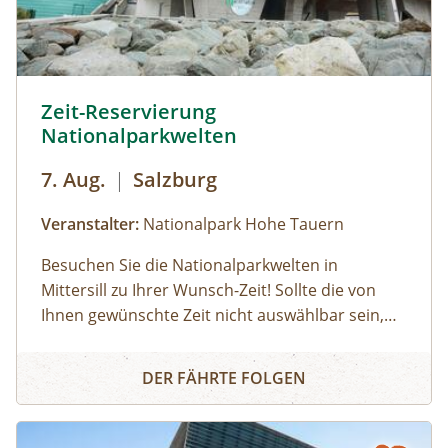
Uhr): Erwachsene: € 7,00Kinder und Jugendliche
bis 15 Jahre: € 5,00Familienkarte (max. 4
Personen): € 12,00
Zeit-Reservierung Nationalparkwelten © Siehe Veranstalt
Zeit-Reservierung
Nationalparkwelten
7. Aug.
|
Salzburg
Veranstalter:
Nationalpark Hohe Tauern
Besuchen Sie die Nationalparkwelten in
Mittersill zu Ihrer Wunsch-Zeit! Sollte die von
Ihnen gewünschte Zeit nicht auswählbar sein,
sind bereits alle verfügbaren Tickets reserviert,
Zeit-Reservierung Nationalparkwelten
wählen Sie bitte eine alternative Zeit aus. Danke
DER FÄHRTE FOLGEN
für Ihr Verständnis, dass keine telefonischen
Reservierungen möglich sind. Mit der
praktischen online Zeit-Reservierung der