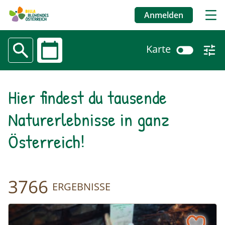
Anmelden
Benutzermenü
Karte
Datum
Naturerlebnisse
Hier findest du tausende
Direkt
zum
Naturerlebnisse in ganz
Inhalt
Österreich!
3766
ERGEBNISSE