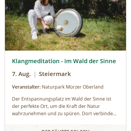
Moorgeheimnis.Infos und Buchung:
© Naturpark Mürzer Oberland,
Klangmeditation - im Wald der Sinne
7. Aug.
|
Steiermark
Veranstalter:
Naturpark Mürzer Oberland
Der Entspannungsplatz im Wald der Sinne ist
der perfekte Ort, um die Kraft der Natur
wahrzunehmen und zu spüren. Dort verbinden
wir uns mit den heilsamen Klängen von
Klangmeditation - im Wald der Sinne
Trommeln, Gong, Kristallschalen und anderen