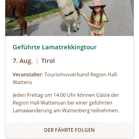
Deckungsbau des Tauernfensters und
Gesteinsaufschlüsse nachvollziehbar
veranschaulicht werden. Derzeit kann man auch
die Vernissage „Innenleben“ von Künstler Mag.
art. Michael Alexander Seywald in den Stollen
des Bergwerks bestaunen. zur
Lamatour Wattenberg © hall-wattens.at
Geführte Lamatrekkingtour
Detailinformation
7. Aug.
|
Tirol
Veranstalter:
Tourismusverband Region Hall-
Wattens
Jeden
Freitag um 14.00 Uhr
können Gäste der
Region Hall-Wattensan bei einer geführten
Lamawanderung am Wattenberg teilnehmen.
„Lamapapa“ Hans stellt uns seine „Familie“ vor:
Geführte Lamatrekkingtour
Wir gehen auf Tuchfühlung mit den pfiffigen
DER FÄHRTE FOLGEN
Wanderkameraden und erkunden gemeinsam