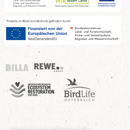
Billa
REWE Group
UN Decade
Birdlife