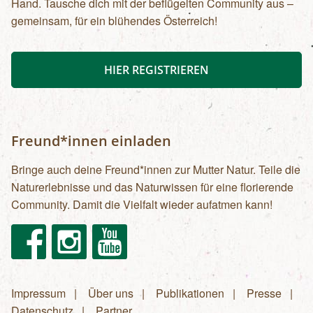
Hand. Tausche dich mit der beflügelten Community aus –
gemeinsam, für ein blühendes Österreich!
HIER REGISTRIEREN
Freund*innen einladen
Bringe auch deine Freund*innen zur Mutter Natur. Teile die
Naturerlebnisse und das Naturwissen für eine florierende
Community. Damit die Vielfalt wieder aufatmen kann!
Facebook
Instagram
Youtube
Impressum
Über uns
Publikationen
Presse
Fußzeilenmenü
Datenschutz
Partner