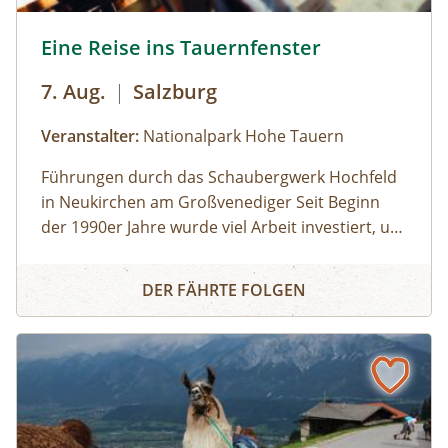
Eine Reise ins Tauernfenster © Siehe Veranstalter
Eine Reise ins Tauernfenster
7. Aug.
|
Salzburg
Veranstalter:
Nationalpark Hohe Tauern
Führungen durch das Schaubergwerk Hochfeld
in Neukirchen am Großvenediger Seit Beginn
der 1990er Jahre wurde viel Arbeit investiert, um
das alte Bergwerk in eine Erlebnisausstellung
Eine Reise ins Tauernfenster
umzubauen. Die Attraktion unter Tage bietet
DER FÄHRTE FOLGEN
spannende Einblicke in die alpine Geologie und
in die Geschichte des Nationalparks. Das
Schaubergwerk, eine Rarität in den Hohen
Tauern, wird durch Führungen den
Besucherinnen und Besuchern zugänglich
gemacht und erklärt. So können beispielsweise