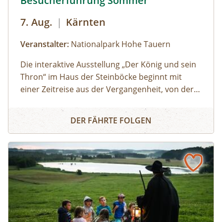
Besucherführung Sommer
7. Aug.
|
Kärnten
Veranstalter:
Nationalpark Hohe Tauern
Die interaktive Ausstellung „Der König und sein
Thron“ im Haus der Steinböcke beginnt mit
einer Zeitreise aus der Vergangenheit, von der
Entstehung des ersten Nationalparks der Welt
Haus der Steinböcke - Besucherführung Sommer
bis zur Gegenwart der heimischen
DER FÄHRTE FOLGEN
Nationalparks. In den verschiedenen, auf
unterschiedlicher Höhe befindlichen Ebenen
„erwandern“ und erleben Sie, wie Tiere und
Pflanzen mit den herausfordernden
Bedingungen der Gipfelregionen
zurechtkommen. Besonders intensiv und
lehrreich wird der Besuch durch die Teilnahme
an der geführten Ausstellungstour.