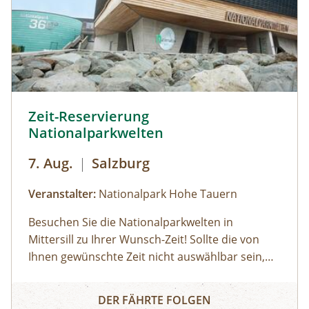
rollstuhlgerechtes WC. Kosten für
Forschungsprogramme (11:00, 14:00 und 16:00
Uhr): Erwachsene: € 7,00Kinder und Jugendliche
bis 15 Jahre: € 5,00Familienkarte (max. 4
Personen): € 12,00
Zeit-Reservierung Nationalparkwelten © Siehe Veranstalt
Zeit-Reservierung
Nationalparkwelten
7. Aug.
|
Salzburg
Veranstalter:
Nationalpark Hohe Tauern
Besuchen Sie die Nationalparkwelten in
Mittersill zu Ihrer Wunsch-Zeit! Sollte die von
Ihnen gewünschte Zeit nicht auswählbar sein,
sind bereits alle verfügbaren Tickets reserviert,
Zeit-Reservierung Nationalparkwelten
wählen Sie bitte eine alternative Zeit aus. Danke
DER FÄHRTE FOLGEN
für Ihr Verständnis, dass keine telefonischen