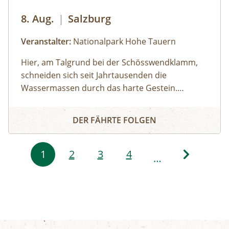
480,- pro Tag, je nach genauer Anforderung.
8. Aug.
|
Salzburg
Wenden Sie sich gerne an uns, wir vermitteln Sie
weiter.Öffentliche Verkehrsmittel
Veranstalter:
Nationalpark Hohe Tauern
Hier, am Talgrund bei der Schösswendklamm,
schneiden sich seit Jahrtausenden die
Wassermassen durch das harte Gestein.
Dadurch sind sehenswerte Erosionsformen,
Schösswendklamm und Hintersee
Kolke und kleine Wasserfälle entstanden. Der
DER FÄHRTE FOLGEN
Klamm folgend geht es weiter bis zum Hintersee
und Sie erfahren Wissenswertes über Flora und
Seitennummerierung
Fauna im hinteren Felbertal. An der Nordseite
1
2
3
4
…
des Sees führt der Rundweg auf eine Anhöhe
mit Blick über den Talschluss mit seinen
imposanten Felswänden, in denen sich Gämsen
tummeln. Der Rückweg erfolgt auf derselben
Strecke. zur Detailinformation