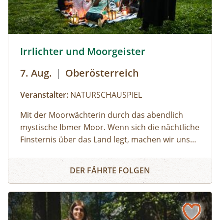
© Brothers Studio
Irrlichter und Moorgeister
7. Aug.
|
Oberösterreich
Veranstalter:
NATURSCHAUSPIEL
Mit der Moorwächterin durch das abendlich
mystische Ibmer Moor. Wenn sich die nächtliche
Finsternis über das Land legt, machen wir uns
auf ins Ibmer Moor. In diesem größten
Irrlichter und Moorgeister
Moorkomplex Österreichs finden seltene Tiere
DER FÄHRTE FOLGEN
und Pflanzen ideale Lebensbedingungen. Wir
spüren im Laternenschein die beeindruckende
Stimmung und Mystik dieser sagenumwobenen
Urlandschaft und ergründen so manches