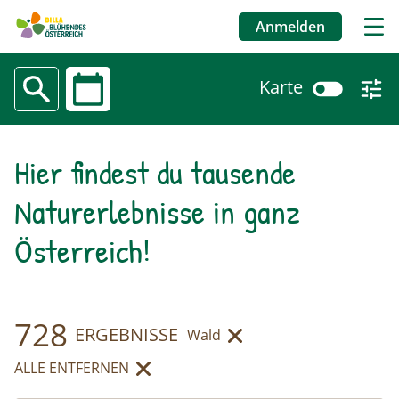
Anmelden
Benutzermenü
Karte
Datum
Naturerlebnisse
Hier findest du tausende
Direkt
zum
Naturerlebnisse in ganz
Inhalt
Österreich!
728
ERGEBNISSE
Wald
entfernen
ALLE ENTFERNEN
ENTFERNEN