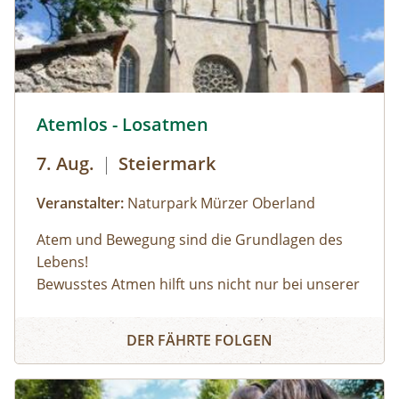
Forschungsprogramme (11:00, 14:00 und 16:00
Uhr): Erwachsene: € 7,00Kinder und Jugendliche
bis 15 Jahre: € 5,00Familienkarte (max. 4
Personen): € 12,00
© © Naturpark Mürzer Oberland
Atemlos - Losatmen
7. Aug.
|
Steiermark
Veranstalter:
Naturpark Mürzer Oberland
Atem und Bewegung sind die Grundlagen des
Lebens!
Bewusstes Atmen hilft uns nicht nur bei unserer
Körperwahrnehmung, sondern auch in
Atemlos - Losatmen
herausfordernden Situationen oder bei
DER FÄHRTE FOLGEN
körperlicher Anstrengung. Wir lernen durch
einfache Bewegungsübungen unseren Atem
bewusst zu beeinflussen.