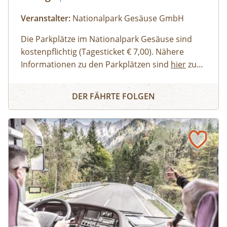
Veranstalter:
Nationalpark Gesäuse GmbH
Die Parkplätze im Nationalpark Gesäuse sind
kostenpflichtig (Tagesticket € 7,00). Nähere
Informationen zu den Parkplätzen sind
hier
zu
finden. Allgemeine Informationen zur Anreise in
Erwachsene, Jugendliche
Buch dir deinen Guide - Privat-Tour im Nationalpark Ges
den Nationalpark Gesäuse stehen
Familien, Erwachsene mit Kindern
hier
zur
DER FÄHRTE FOLGEN
Verfügung.
Kinder und Jugendliche
Gruppen