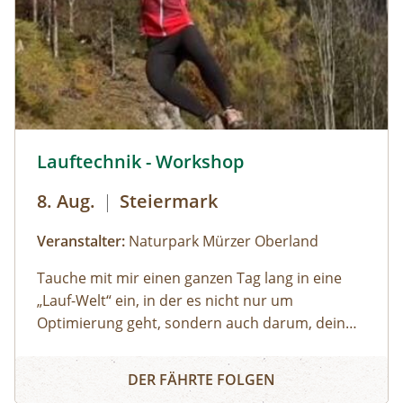
inkludiert, muss selbst organisiert
werden).Wetterfeste Bekleidung und festes
Schuhwerk für Zwischenstopps ist
empfehlenswert.
© Naturpark Mürzer Oberland, Marlies Scheifinger,
Lauftechnik - Workshop
8. Aug.
|
Steiermark
Veranstalter:
Naturpark Mürzer Oberland
Tauche mit mir einen ganzen Tag lang in eine
„Lauf-Welt“ ein, in der es nicht nur um
Optimierung geht, sondern auch darum, dein
individuelles Laufgefühl zu entdecken. Eine Welt,
Lauftechnik - Workshop
in der Technik nicht nur erarbeitet, sondern
DER FÄHRTE FOLGEN
gespürt wird. In der Leichtigkeit und