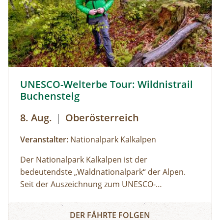
UNESCO-Welterbe Tour: Wildnistrail Buchensteig © Siehe
UNESCO-Welterbe Tour: Wildnistrail
Buchensteig
8. Aug.
|
Oberösterreich
Veranstalter:
Nationalpark Kalkalpen
Der Nationalpark Kalkalpen ist der
bedeutendste „Waldnationalpark“ der Alpen.
Seit der Auszeichnung zum UNESCO-
Weltnaturerbe ist der Nationalpark Kalkalpen
UNESCO-Welterbe Tour: Wildnistrail Buchensteig
Teil eines europaweiten Projekts zum Schutz der
DER FÄHRTE FOLGEN