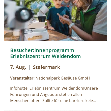
Besucher:innenprogramm Erlebniszentrum Weidendom ©
Besucher:innenprogramm
Erlebniszentrum Weidendom
7. Aug.
|
Steiermark
Veranstalter:
Nationalpark Gesäuse GmbH
Infohütte, Erlebniszentrum WeidendomUnsere
Führungen und Angebote stehen allen
Menschen offen. Sollte für eine barrierefreie
Teilnahme eine besondere Form der
Öffnungszeiten: (der Weidendom ist ganzjährig