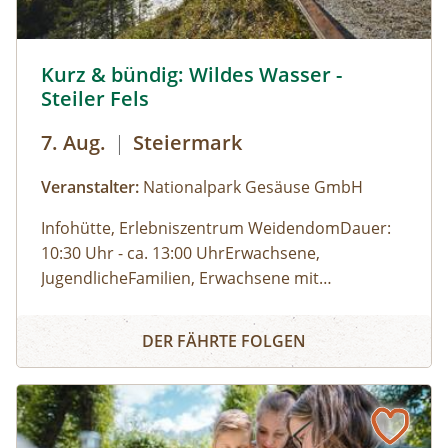
Terminen durchgeführt werden. ⁠
Kurz & bündig: Wildes Wasser - Steiler Fels © Siehe Veran
Kurz & bündig: Wildes Wasser -
Steiler Fels
7. Aug.
|
Steiermark
Veranstalter:
Nationalpark Gesäuse GmbH
Infohütte, Erlebniszentrum WeidendomDauer:
10:30 Uhr - ca. 13:00 UhrErwachsene,
JugendlicheFamilien, Erwachsene mit
KindernKinder und JugendlicheLeichte
Gesäuse Bachbrücke/Weidendom (RegioBus 912
Kurz & bündig: Wildes Wasser - Steiler Fels
WanderungGehdistanz: 7 kmHöhenmeter: 80
Johnsbach im Nationalpark Bahnhof (ÖBB)
DER FÄHRTE FOLGEN
hm Teilnahme kostenlosWetterfeste Kleidung,
feste Schuhe, Getränk und Jause nach eigenem
Bedarf