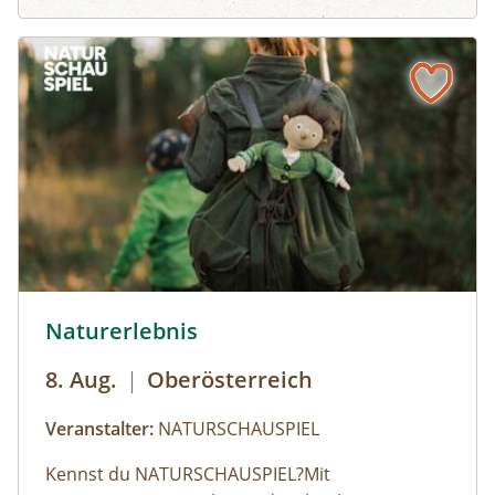
letzten verbliebenen Buchenurwälder. Diese
uralten Wälder mit ihrer Vielfalt an
Lebensräumen sind ein Naturschatz. Hier finden
Urwaldarten, wie der Alpenbockkäfer und der
Weißrückenspecht, ein Zuhause.
© Robert Maybach
Naturerlebnis
8. Aug.
|
Oberösterreich
Veranstalter:
NATURSCHAUSPIEL
Kennst du NATURSCHAUSPIEL?⁠Mit