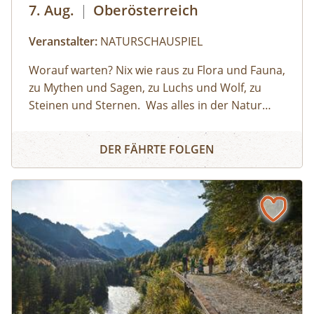
7. Aug.
|
Oberösterreich
EckartsauVerpflegung: Lunchpakete & 1x Grillen
am Lagefeuer, Getränke
Veranstalter:
NATURSCHAUSPIEL
Worauf warten? Nix wie raus zu Flora und Fauna,
zu Mythen und Sagen, zu Luchs und Wolf, zu
Steinen und Sternen.⁠ ⁠ Was alles in der Natur
steckt und wie das Leben darin spielt: Das
Naturerlebnis
wissen die NATURSCHAUSPIEL Guides. Als
DER FÄHRTE FOLGEN
Naturvermittler:innen verstehen sie es, Groß
und Klein die Augen für die kleinen und⁠ großen
Wunder der Natur zu
öffnen.⁠ ⁠NATURSCHAUSPIEL ist Oberösterreichs
Plattform für Naturvermittlung So geht's:⁠Melde
dich zu einem Termin aus dem
Veranstaltungskalender an oder organisiere
dein privates NATURSCHAUSPIEL: Jede Tour
kann auf Anfrage zu individuell vereinbarten