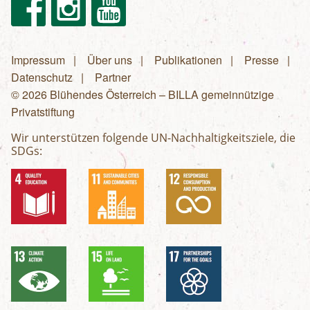
Facebook
Instagram
Youtube
Impressum
Über uns
Publikationen
Presse
Fußzeilenmenü
Datenschutz
Partner
© 2026 Blühendes Österreich – BILLA gemeinnützige
Privatstiftung
Wir unterstützen folgende UN-Nachhaltigkeitsziele, die
SDGs: