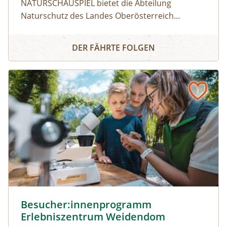
NATURSCHAUSPIEL bietet die Abteilung
Naturschutz des Landes Oberösterreich
Angebote für Erlebnisse in der Natur, die
Naturerlebnis
gleichzeitig Wissen über den Wert und den
DER FÄHRTE FOLGEN
Schutz der Natur vermitteln. ⁠⁠Finde dein
Highlight!⁠Aktuell kannst du aus 200 geführten
Touren in ganz Oberösterreich wählen: Egal ob
Lamatour, Flussexpedition, Pflanzenworkshops
oder Bergerlebnis – es ist für jede Altersgruppe
etwas dabei.⁠⁠So geht's:⁠Melde dich zu einem
Termin aus dem Veranstaltungskalender an
oder organisiere dein privates
NATURSCHAUSPIEL: Jede Tour kann auf Anfrage
zu individuell vereinbarten Terminen
durchgeführt werden. ⁠
Besucher:innenprogramm Erlebniszentrum Weidendom ©
Besucher:innenprogramm
Erlebniszentrum Weidendom