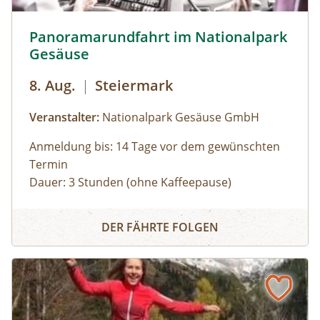
Panoramarundfahrt im Nationalpark Gesäuse © Siehe Ve
Panoramarundfahrt im Nationalpark
Gesäuse
8. Aug.
|
Steiermark
Veranstalter:
Nationalpark Gesäuse GmbH
Anmeldung bis: 14 Tage vor dem gewünschten
Termin
Dauer: 3 Stunden (ohne Kaffeepause)
Zu den schönsten Plätzen im Nationalpark
Panoramarundfahrt im Nationalpark Gesäuse
Gesäuse mit Nationalpark Ranger:in – wilde
DER FÄHRTE FOLGEN
Natur und besondere Orte.
Gruppen mit eigenem Reisebus
Bus muss gestellt werden. Auf Wunsch ist eine
Kaffeepause im Nationalpark Pavillon
Gstatterboden möglich (nicht im Preis