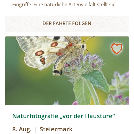
Eingriffe. Eine natürliche Artenvielfalt stellt sich
ein, Bäume dürfen wieder alt werden.
Am Weg zur Waldwildnis
Vermodernde Stämme bieten Nahrung und
DER FÄHRTE FOLGEN
Unterschlupf für Waldorganismen und sind ein
ideales Keimbett für junge Bäumchen.
Gewinnen Sie Einblicke in die spannende
Entstehung eines Urwaldes von morgen.
Naturfotografie „vor der Haustüre“ © Siehe Veranstalter
Naturfotografie „vor der Haustüre“
8. Aug.
|
Steiermark