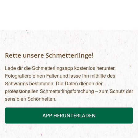
(Voranmeldung erforderlich). Am
Samstag, Sonntag, jeweils 10:00 bis 18:00 Uhr
Veranstaltungsort befindet sich ein
rollstuhlgerechtes WC. Kosten für
Forschungsprogramme (11:00, 14:00 und 16:00
Uhr): Erwachsene: € 7,00Kinder und Jugendliche
bis 15 Jahre: € 5,00Familienkarte (max. 4
Personen): € 12,00
Rette unsere Schmetterlinge!
Lade dir die Schmetterlingsapp kostenlos herunter.
Fotografiere einen Falter und lasse ihn mithilfe des
Schwarms bestimmen. Die Daten dienen der
professionellen Schmetterlingsforschung – zum Schutz der
sensiblen Schönheiten.
APP HERUNTERLADEN