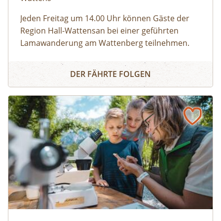
Jeden
Freitag um 14.00 Uhr
können Gäste der
Region Hall-Wattensan bei einer geführten
Lamawanderung am Wattenberg teilnehmen.
„Lamapapa“ Hans stellt uns seine „Familie“ vor:
Geführte Lamatrekkingtour
Wir gehen auf Tuchfühlung mit den pfiffigen
DER FÄHRTE FOLGEN
Wanderkameraden und erkunden gemeinsam
den Wattenberger Wald. Dabei erfahren wir viel
Neues über die freundlichen Paarhufer. Auf geht
´s!
Besucher:innenprogramm Erlebniszentrum Weidendom ©