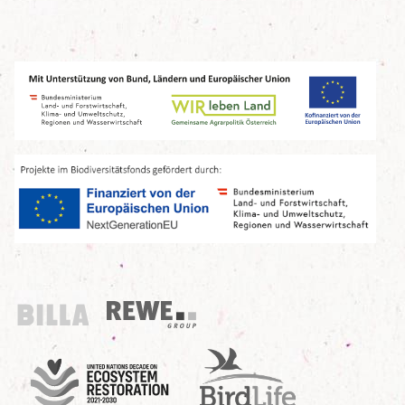
Billa
REWE Group
UN Decade
Birdlife