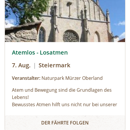
© © Naturpark Mürzer Oberland
Atemlos - Losatmen
7. Aug.
|
Steiermark
Veranstalter:
Naturpark Mürzer Oberland
Atem und Bewegung sind die Grundlagen des
Lebens!
Bewusstes Atmen hilft uns nicht nur bei unserer
Körperwahrnehmung, sondern auch in
Atemlos - Losatmen
herausfordernden Situationen oder bei
DER FÄHRTE FOLGEN
körperlicher Anstrengung. Wir lernen durch