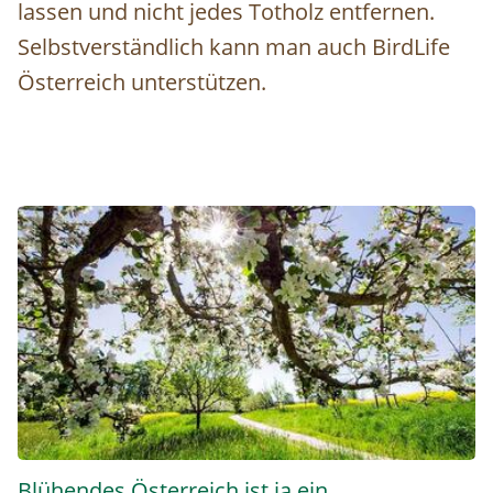
lassen und nicht jedes Totholz entfernen.
Selbstverständlich kann man auch BirdLife
Österreich unterstützen.
Naturschutz in der Gemeinde © Blühendes Österreich / A
Blühendes Österreich ist ja ein