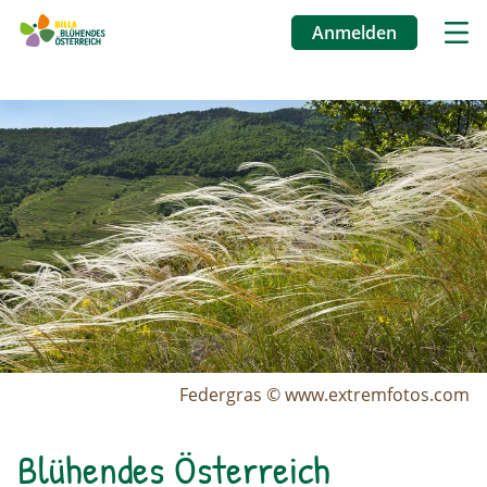
Anmelden
Benutzermenü
Image
Direkt
zum
Inhalt
Federgras © www.extremfotos.com
Blühendes Österreich