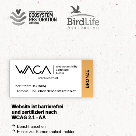
UN Decade
Birdlife