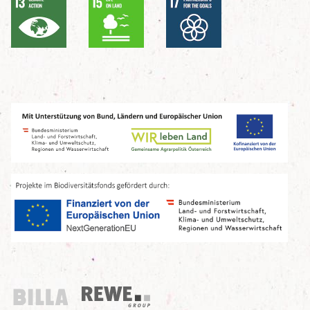
Billa
REWE Group