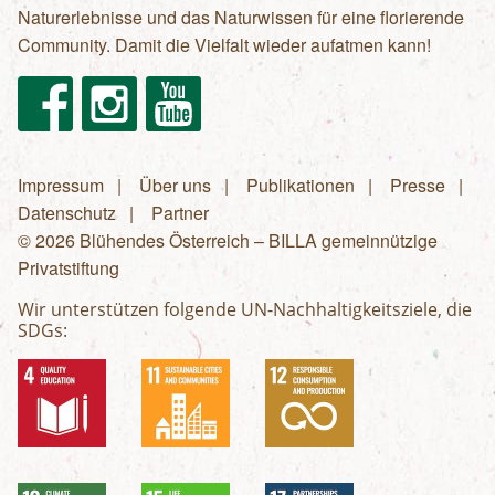
Naturerlebnisse und das Naturwissen für eine florierende
Community. Damit die Vielfalt wieder aufatmen kann!
Facebook
Instagram
Youtube
Impressum
Über uns
Publikationen
Presse
Fußzeilenmenü
Datenschutz
Partner
© 2026 Blühendes Österreich – BILLA gemeinnützige
Privatstiftung
Wir unterstützen folgende UN-Nachhaltigkeitsziele, die
SDGs: