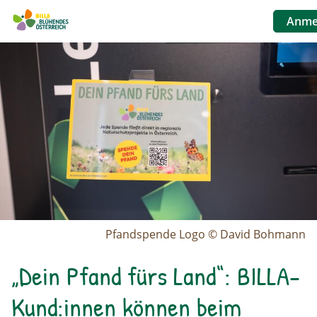
Anme
Benutzer
Image
Direkt
zum
Inhalt
Pfandspende Logo © David Bohmann
„Dein Pfand fürs Land“: BILLA-
Kund:innen können beim