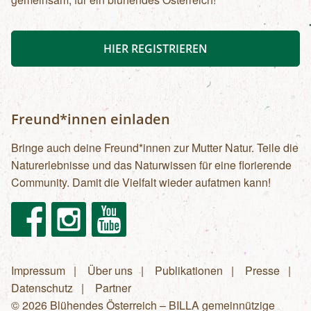
HIER REGISTRIEREN
Freund*innen einladen
Bringe auch deine Freund*innen zur Mutter Natur. Teile die
Naturerlebnisse und das Naturwissen für eine florierende
Community. Damit die Vielfalt wieder aufatmen kann!
Facebook
Instagram
Youtube
Impressum
Über uns
Publikationen
Presse
Fußzeilenmenü
Datenschutz
Partner
© 2026 Blühendes Österreich – BILLA gemeinnützige