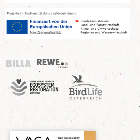
Billa
REWE Group
UN Decade
Birdlife