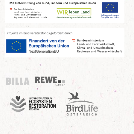
Billa
REWE Group
UN Decade
Birdlife