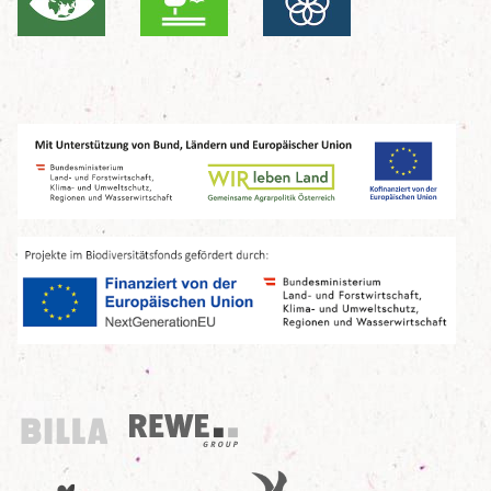
Billa
REWE Group
UN Decade
Birdlife