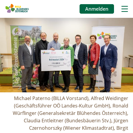
Anmelden
Benutzermenü
Image
Direkt
zum
Inhalt
Michael Paterno (BILLA Vorstand), Alfred Weidinger
(Geschäftsführer OÖ Landes-Kultur GmbH), Ronald
Würflinger (Generalsekretär Blühendes Österreich),
Claudia Entleitner (Bundesbäuerin Stv.), Jürgen
Czernohorszky (Wiener Klimastadtrat), Birgit