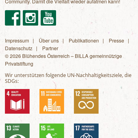
Community. Damit die Vielfalt wieder aufatmen kann!
Facebook
Instagram
Youtube
Impressum
Über uns
Publikationen
Presse
Fußzeilenmenü
Datenschutz
Partner
© 2026 Blühendes Österreich – BILLA gemeinnützige
Privatstiftung
Wir unterstützen folgende UN-Nachhaltigkeitsziele, die
SDGs: