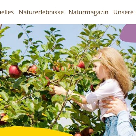
elles
Naturerlebnisse
Naturmagazin
Unsere 
uptnavigation
Direkt
zum
Inhalt