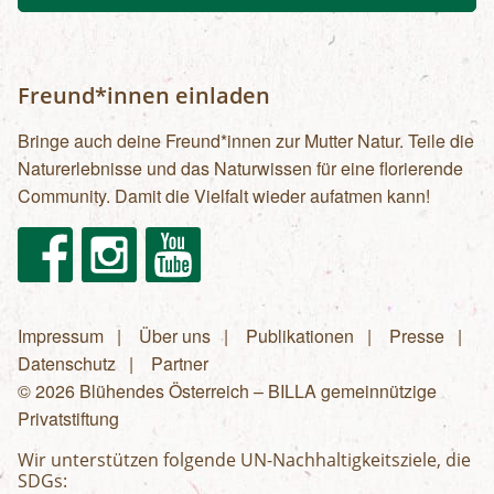
Freund*innen einladen
Bringe auch deine Freund*innen zur Mutter Natur. Teile die
Naturerlebnisse und das Naturwissen für eine florierende
Community. Damit die Vielfalt wieder aufatmen kann!
Facebook
Instagram
Youtube
Impressum
Über uns
Publikationen
Presse
Fußzeilenmenü
Datenschutz
Partner
© 2026 Blühendes Österreich – BILLA gemeinnützige
Privatstiftung
Wir unterstützen folgende UN-Nachhaltigkeitsziele, die
SDGs: