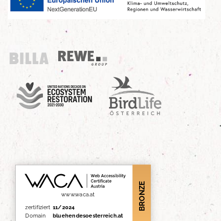
Billa
REWE Group
UN Decade
Birdlife