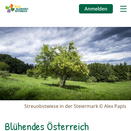
Anmelden
Benutzermenü
Image
Direkt
zum
Inhalt
Streuobstwiese in der Steiermark © Alex Papis
Blühendes Österreich