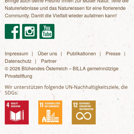
Bringe auch deine Freund*innen zur Mutter Natur. Teile die
Naturerlebnisse und das Naturwissen für eine florierende
Community. Damit die Vielfalt wieder aufatmen kann!
Facebook
Instagram
Youtube
Impressum
Über uns
Publikationen
Presse
Fußzeilenmenü
Datenschutz
Partner
© 2026 Blühendes Österreich – BILLA gemeinnützige
Privatstiftung
Wir unterstützen folgende UN-Nachhaltigkeitsziele, die
SDGs: