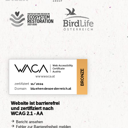
UN Decade
Birdlife