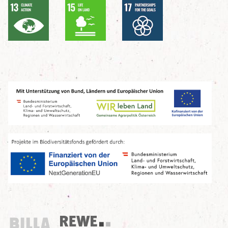
Billa
REWE Group