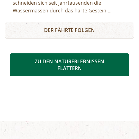
schneiden sich seit Jahrtausenden die
Wassermassen durch das harte Gestein.
Dadurch sind sehenswerte Erosionsformen,
Schösswendklamm und Hintersee
Kolke und kleine Wasserfälle entstanden. Der
DER FÄHRTE FOLGEN
Klamm folgend geht es weiter bis zum Hintersee
und Sie erfahren Wissenswertes über Flora und
Fauna im hinteren Felbertal. An der Nordseite
des Sees führt der Rundweg auf eine Anhöhe
ZU DEN NATURERLEBNISSEN
mit Blick über den Talschluss mit seinen
FLATTERN
imposanten Felswänden, in denen sich Gämsen
tummeln. Der Rückweg erfolgt auf derselben
Strecke. zur Detailinformation