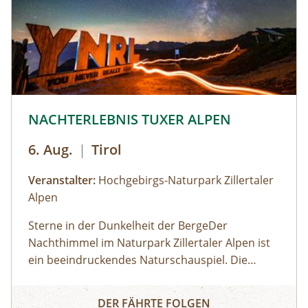
© © Hochgebirgs-Naturpark Zillertaler Alpen
NACHTERLEBNIS TUXER ALPEN
6. Aug.
|
Tirol
Veranstalter:
Hochgebirgs-Naturpark Zillertaler
Alpen
Sterne in der Dunkelheit der BergeDer
Nachthimmel im Naturpark Zillertaler Alpen ist
ein beeindruckendes Naturschauspiel. Die
Zillertaler und Tuxer Alpen zählen österreichweit
NACHTERLEBNIS TUXER ALPEN
zu den Regionen, wo man den dunklen
DER FÄHRTE FOLGEN