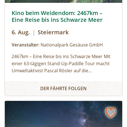
Kino beim Weidendom: 2467km – Eine Reise bis ins Schwa
Kino beim Weidendom: 2467km –
Eine Reise bis ins Schwarze Meer
6. Aug.
|
Steiermark
Veranstalter:
Nationalpark Gesäuse GmbH
2467km – Eine Reise bis ins Schwarze Meer Mit
einer 63-tägigen Stand-Up-Paddle Tour macht
Umweltaktivist Pascal Rösler auf die
Wasserverschmutzung aufmerksam – von
Teilnahme kostenlos
Kino beim Weidendom: 2467km – Eine Reise bis ins Schw
München aus über Isar und Donau bis zum
DER FÄHRTE FOLGEN
Schwarzen Meer. Regie: Anton Zabriskie, 2017