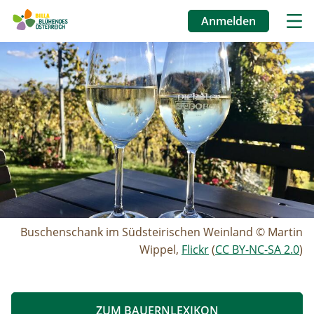
Anmelden
Benutzermenü
Image
Direkt
zum
Inhalt
Buschenschank im Südsteirischen Weinland © Martin
Wippel,
Flickr
(
CC BY-NC-SA 2.0
)
ZUM BAUERNLEXIKON