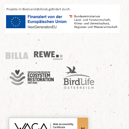
Billa
REWE Group
UN Decade
Birdlife