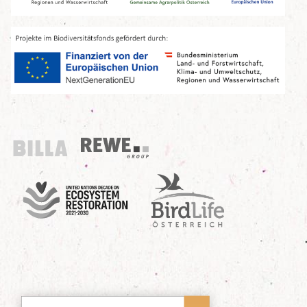
Billa
REWE Group
UN Decade
Birdlife