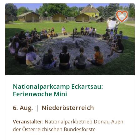
angepasste Kleidung (Sonnen-, Regen- und/oder
Windschutz), Trinkflasche, Insektenschutz
Anmeldung bis spätestens 16 Uhr des Vortages.
Die Ranger:innen entscheiden vor Ort, ob eine
Kanutour wetterbedingt durchgeführt werden
kann. Bei Schlechtwetter/zu niedrigem
Wasserstand erwartet dich ein spannendes
Ersatzprogramm zu Fuß.
© Cornelia Gillmann
Nationalparkcamp Eckartsau:
Ferienwoche Mini
6. Aug.
|
Niederösterreich
Veranstalter:
Nationalparkbetrieb Donau-Auen
der Österreichischen Bundesforste