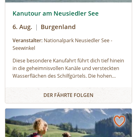
Kanutour am Neusiedler See © Siehe Veranstalter
Kanutour am Neusiedler See
6. Aug.
|
Burgenland
Veranstalter:
Nationalpark Neusiedler See -
Seewinkel
Diese besondere Kanufahrt führt dich tief hinein
in die geheimnisvollen Kanäle und versteckten
Wasserflächen des Schilfgürtels. Die hohen
Schilfhalme umgeben dich wie eine grüne Wand
Kanutour am Neusiedler See
und lassen dich die Stille und das einzigartige
DER FÄHRTE FOLGEN
Flair dieses Lebensraumes intensiv spüren. Die
Schilfbewohner sind scheu und haben ein
ausgezeichnetes Gehör - es gehört somit eine
große Portion Glück dazu, Bartmeisen,
Rohrsänger oder flinke Jungfische und