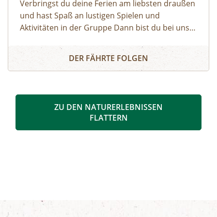
Verbringst du deine Ferien am liebsten draußen
und hast Spaß an lustigen Spielen und
Aktivitäten in der Gruppe Dann bist du bei uns
genau richtig! Unsere Ferienwoche Mini bietet
Nationalparkcamp Eckartsau: Ferienwoche Mini
spannende Expeditionen in den Auwald, viel
DER FÄHRTE FOLGEN
Raum zum Toben und Spielen, gemütliches
Lagerfeuer und zahlreiche weitere
Highlights.Gemeinsam mit unseren
Nationalpark-Rangerinnen und -Rangern
ZU DEN NATURERLEBNISSEN
entdeckst du bei Ausflügen die Donau-Auen,
FLATTERN
erfährst spielerisch Wissenswertes über Tiere
und Pflanzen und kannst das weitläufige
Campgelände voll auskosten. Freu dich auf
unvergessliche Tage in der Natur – Abenteuer,
Spiel und Spaß sind garantiert!Montag bis
Freitag | Betreuung jeweils von 08:00 bis 16:30
Uhr:Mo & Di – Programm in EckartsauMi –
Programm im Nationalparkzentrum im Schloss