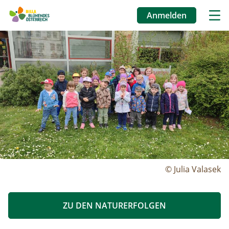
Anmelden
Benutzermenü
Image
Direkt
zum
Inhalt
© Julia Valasek
ZU DEN NATURERFOLGEN