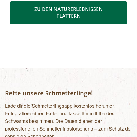
Motive zu finden! Auf kurzer Strecke rund um
ZU DEN NATURERLEBNISSEN
den „Kölblwirt“ in Johnsbach sind alle Zutaten
FLATTERN
für fantastische Bilder für Sie bereit! Der
Naturfotograf und „Wildlife Photographer of the
Year“-Preisträger Ewald Neffe wird sich nach
einer kurzen theoretischen Einführung über
Technik, Bildausschnitt und Bildaufbau vor allem
mit der praktischen Umsetzung beschäftigen:
das Prinzip „learning by doing“ macht
augenscheinlich, wie technisch perfekte Fotos
durch das gezielte Zusammenspiel von Bildidee,
Gestaltung und Kameratechnik entstehen!
Rette unsere Schmetterlinge!
Öffentliche Verkehrsmittel
Lade dir die Schmetterlingsapp kostenlos herunter.
Fotografiere einen Falter und lasse ihn mithilfe des
Schwarms bestimmen. Die Daten dienen der
professionellen Schmetterlingsforschung – zum Schutz der
sensiblen Schönheiten.