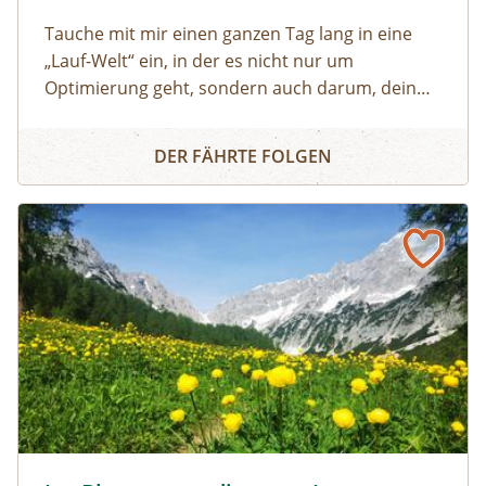
Tauche mit mir einen ganzen Tag lang in eine
„Lauf-Welt“ ein, in der es nicht nur um
Optimierung geht, sondern auch darum, dein
individuelles Laufgefühl zu entdecken. Eine Welt,
Lauftechnik - Workshop
in der Technik nicht nur erarbeitet, sondern
DER FÄHRTE FOLGEN
gespürt wird. In der Leichtigkeit und
Körperwahrnehmung genauso wichtig sind wie
Weiterentwicklung, sportwissenschaftliche
Fundierung und Verletzungsprophylaxe.
Im interaktiven Theorieteil kommen wir ins
Verstehen, im Praxisteil kommen wir mit
zahlreichen Übungen in die Umsetzung. Ein
achtsamer Lauf im Gelände schließt den
Praxisteil ab und lässt das Gelernte
wirken. Zusätzlich zum individuellen Feedback
werden zwei Läufe gefilmt und gemeinsam als
Abschluss des Lauftages analysiert.
Issanger © hall-wattens