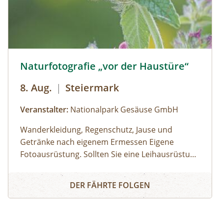
Naturfotografie „vor der Haustüre“ © Siehe Veranstalter
Naturfotografie „vor der Haustüre“
8. Aug.
|
Steiermark
Veranstalter:
Nationalpark Gesäuse GmbH
Wanderkleidung, Regenschutz, Jause und
Getränke nach eigenem Ermessen Eigene
Fotoausrüstung. Sollten Sie eine Leihausrüstung
benötigen, dann wenden Sie sich rechtzeitig an
Gasthof Kölblwirt in Johnsbach
Naturfotografie „vor der Haustüre“
den Veranstalter.€ 95,00 pro Teilnehmer:inMan
DER FÄHRTE FOLGEN
benötigt keine teuren Fernreisen, um
eindrucksvolle Bilder mit der Kamera
einzufangen oder gar „wettbewerbstaugliche“