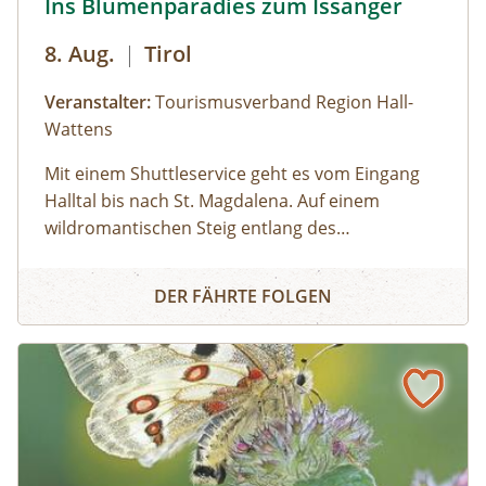
Ins Blumenparadies zum Issanger
Außerdem bekommst du Begleitmaterialien und
einen USB-Stick mit Audioimpuls und deine
8. Aug.
|
Tirol
Videoaufnahmen mit nach Hause.
Veranstalter:
Tourismusverband Region Hall-
Wattens
Mit einem Shuttleservice geht es vom Eingang
Halltal bis nach St. Magdalena. Auf einem
wildromantischen Steig entlang des
Halltalbaches wandern wir zum Issboden,
Ins Blumenparadies zum Issanger
welcher für seine Pflanzenvielfalt bekannt ist.
DER FÄHRTE FOLGEN
Ausgerüstet mit Swarovski Ferngläsern lassen
sich mit etwas Glück Gämsen, Steinböcke und
Steinadler beobachten!