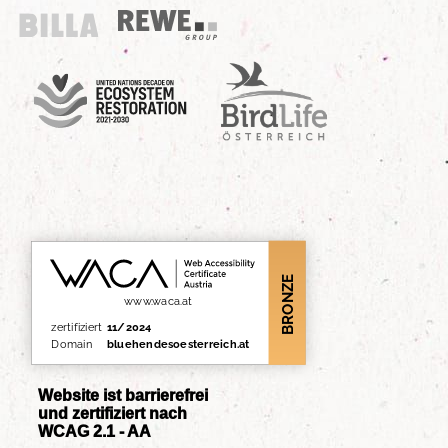
Billa
REWE Group
UN Decade
Birdlife