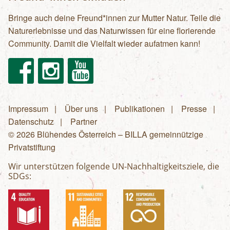
Bringe auch deine Freund*innen zur Mutter Natur. Teile die
Naturerlebnisse und das Naturwissen für eine florierende
Community. Damit die Vielfalt wieder aufatmen kann!
Facebook
Instagram
Youtube
Impressum
Über uns
Publikationen
Presse
Fußzeilenmenü
Datenschutz
Partner
© 2026 Blühendes Österreich – BILLA gemeinnützige
Privatstiftung
Wir unterstützen folgende UN-Nachhaltigkeitsziele, die
SDGs: