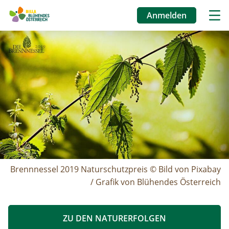
Anmelden
Benutzermenü
Image
Direkt
zum
Inhalt
Brennnessel 2019 Naturschutzpreis © Bild von Pixabay
/ Grafik von Blühendes Österreich
ZU DEN NATURERFOLGEN