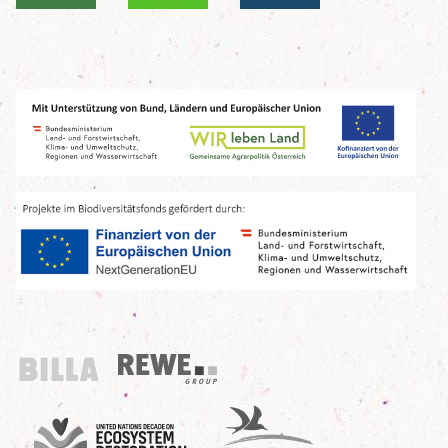
Billa
REWE Group
UN Decade
Birdlife