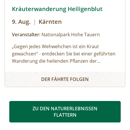
Kräuterwanderung Heiligenblut © Siehe Veranstalter
Kräuterwanderung Heiligenblut
9. Aug.
|
Kärnten
Veranstalter:
Nationalpark Hohe Tauern
„Gegen jedes Wehwehchen ist ein Kraut
gewachsen“ - entdecken Sie bei einer geführten
Wanderung die heilenden Pflanzen der
Kräuterwand in Heiligenblut. Dieser sonnige
Kräuterwanderung Heiligenblut
Steilhang oberhalb der Möllschlucht beherbergt
DER FÄHRTE FOLGEN
seltene Kräuter, die sonst nur in Felsspalten
wachsen. Erfahren Sie Spannendes über ihre
Wirkung und Anwendung.
ZU DEN NATURERLEBNISSEN
FLATTERN