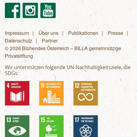
Facebook
Instagram
Youtube
Impressum
Über uns
Publikationen
Presse
Fußzeilenmenü
Datenschutz
Partner
© 2026 Blühendes Österreich – BILLA gemeinnützige
Privatstiftung
Wir unterstützen folgende UN-Nachhaltigkeitsziele, die
SDGs: