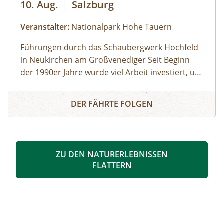
10. Aug.
|
Salzburg
Veranstalter:
Nationalpark Hohe Tauern
Führungen durch das Schaubergwerk Hochfeld
in Neukirchen am Großvenediger Seit Beginn
der 1990er Jahre wurde viel Arbeit investiert, um
das alte Bergwerk in eine Erlebnisausstellung
Eine Reise ins Tauernfenster
umzubauen. Die Attraktion unter Tage bietet
DER FÄHRTE FOLGEN
spannende Einblicke in die alpine Geologie und
in die Geschichte des Nationalparks. Das
Schaubergwerk, eine Rarität in den Hohen
Tauern, wird durch Führungen den
ZU DEN NATURERLEBNISSEN
Besucherinnen und Besuchern zugänglich
FLATTERN
gemacht und erklärt. So können beispielsweise
Deckungsbau des Tauernfensters und
Gesteinsaufschlüsse nachvollziehbar
veranschaulicht werden. Derzeit kann man auch
die Vernissage „Innenleben“ von Künstler Mag.