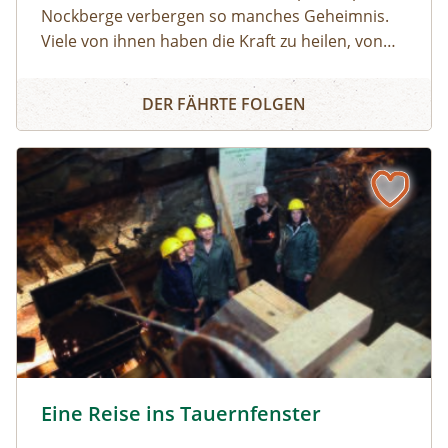
Nockberge verbergen so manches Geheimnis.
Viele von ihnen haben die Kraft zu heilen, von
manchen sollte man lieber die Finger lassen. Für
Kräuterwissen für die ganze Familie
Kinder gut verständlich erläutert ein
DER FÄHRTE FOLGEN
Biosphärenpark-Ranger zahlreiche
Besonderheiten in der Natur und beantwortet
Ihre Fragen.
Eine Reise ins Tauernfenster © Siehe Veranstalter
Eine Reise ins Tauernfenster