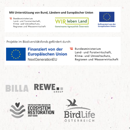
Billa
REWE Group
UN Decade
Birdlife