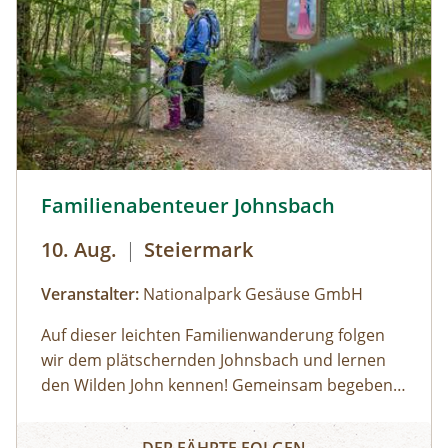
Familienabenteuer Johnsbach © Siehe Veranstalter
Familienabenteuer Johnsbach
10. Aug.
|
Steiermark
Veranstalter:
Nationalpark Gesäuse GmbH
Auf dieser leichten Familienwanderung folgen
wir dem plätschernden Johnsbach und lernen
den Wilden John kennen! Gemeinsam begeben
wir uns an den Johnsbach und tauchen in seine
Gesäuse Bachbrücke/Weidendom (RegioBus
Familienabenteuer Johnsbach
geheimnisvolle Welt ein. Spielerisch entdecken
912) Johnsbach im Nationalpark Bahnhof (ÖBB)