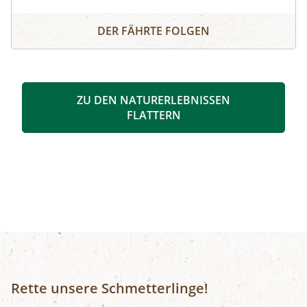
auf ins Ibmer Moor. In diesem größten
Irrlichter und Moorgeister
Moorkomplex Österreichs finden seltene Tiere
DER FÄHRTE FOLGEN
und Pflanzen ideale Lebensbedingungen. Wir
spüren im Laternenschein die beeindruckende
Stimmung und Mystik dieser sagenumwobenen
Urlandschaft und ergründen so manches
ZU DEN NATURERLEBNISSEN
Moorgeheimnis.Infos und Buchung:
FLATTERN
Rette unsere Schmetterlinge!