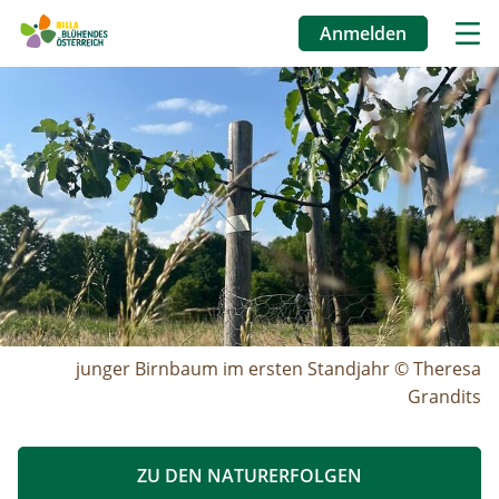
Anmelden
Benutzermenü
Image
Direkt
zum
Inhalt
junger Birnbaum im ersten Standjahr © Theresa
Grandits
ZU DEN NATURERFOLGEN