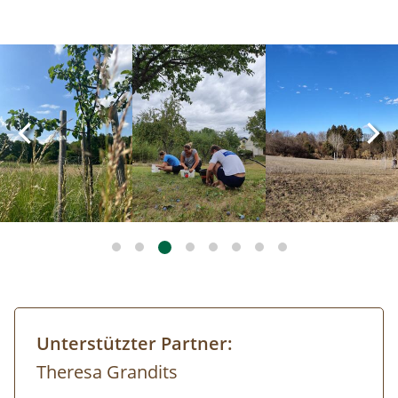
Image
Image
Image
Unterstützter Partner:
Theresa Grandits