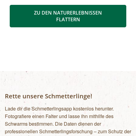
einzufangen oder gar „wettbewerbstaugliche“
Motive zu finden! Auf kurzer Strecke rund um
ZU DEN NATURERLEBNISSEN
den „Kölblwirt“ in Johnsbach sind alle Zutaten
FLATTERN
für fantastische Bilder für Sie bereit! Der
Naturfotograf und „Wildlife Photographer of the
Year“-Preisträger Ewald Neffe wird sich nach
einer kurzen theoretischen Einführung über
Technik, Bildausschnitt und Bildaufbau vor allem
mit der praktischen Umsetzung beschäftigen:
das Prinzip „learning by doing“ macht
augenscheinlich, wie technisch perfekte Fotos
durch das gezielte Zusammenspiel von Bildidee,
Gestaltung und Kameratechnik entstehen!
Rette unsere Schmetterlinge!
Öffentliche Verkehrsmittel
Lade dir die Schmetterlingsapp kostenlos herunter.
Fotografiere einen Falter und lasse ihn mithilfe des
Schwarms bestimmen. Die Daten dienen der
professionellen Schmetterlingsforschung – zum Schutz der