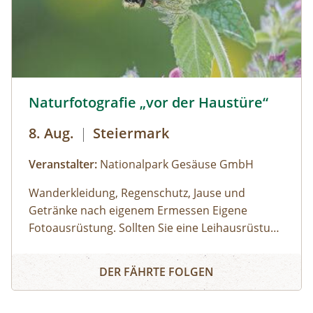
Naturfotografie „vor der Haustüre“ © Siehe Veranstalter
Naturfotografie „vor der Haustüre“
8. Aug.
|
Steiermark
Veranstalter:
Nationalpark Gesäuse GmbH
Wanderkleidung, Regenschutz, Jause und
Getränke nach eigenem Ermessen Eigene
Fotoausrüstung. Sollten Sie eine Leihausrüstung
benötigen, dann wenden Sie sich rechtzeitig an
Gasthof Kölblwirt in Johnsbach
Naturfotografie „vor der Haustüre“
den Veranstalter.€ 95,00 pro Teilnehmer:inMan
DER FÄHRTE FOLGEN
benötigt keine teuren Fernreisen, um
eindrucksvolle Bilder mit der Kamera