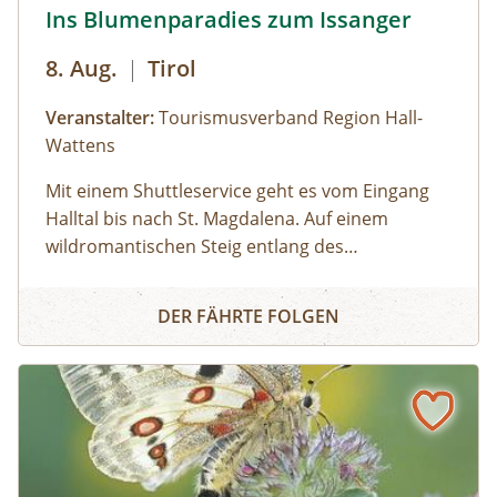
Issanger © hall-wattens
Ins Blumenparadies zum Issanger
Außerdem bekommst du Begleitmaterialien und
einen USB-Stick mit Audioimpuls und deine
8. Aug.
|
Tirol
Videoaufnahmen mit nach Hause.
Veranstalter:
Tourismusverband Region Hall-
Wattens
Mit einem Shuttleservice geht es vom Eingang
Halltal bis nach St. Magdalena. Auf einem
wildromantischen Steig entlang des
Halltalbaches wandern wir zum Issboden,
Ins Blumenparadies zum Issanger
welcher für seine Pflanzenvielfalt bekannt ist.
DER FÄHRTE FOLGEN
Ausgerüstet mit Swarovski Ferngläsern lassen
sich mit etwas Glück Gämsen, Steinböcke und
Steinadler beobachten!