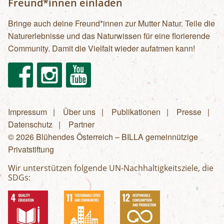
Freund*innen einladen
Bringe auch deine Freund*innen zur Mutter Natur. Teile die
Naturerlebnisse und das Naturwissen für eine florierende
Community. Damit die Vielfalt wieder aufatmen kann!
Facebook
Instagram
Youtube
Impressum
Über uns
Publikationen
Presse
Fußzeilenmenü
Datenschutz
Partner
© 2026 Blühendes Österreich – BILLA gemeinnützige
Privatstiftung
Wir unterstützen folgende UN-Nachhaltigkeitsziele, die
SDGs: