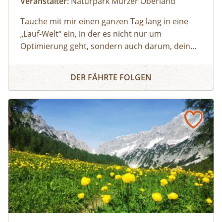
Veranstalter:
Naturpark Mürzer Oberland
Tauche mit mir einen ganzen Tag lang in eine
„Lauf-Welt“ ein, in der es nicht nur um
Optimierung geht, sondern auch darum, dein
individuelles Laufgefühl zu entdecken. Eine Welt,
Lauftechnik - Workshop
in der Technik nicht nur erarbeitet, sondern
DER FÄHRTE FOLGEN
gespürt wird. In der Leichtigkeit und
Körperwahrnehmung genauso wichtig sind wie
Weiterentwicklung, sportwissenschaftliche
Fundierung und Verletzungsprophylaxe.
Im interaktiven Theorieteil kommen wir ins
Verstehen, im Praxisteil kommen wir mit
zahlreichen Übungen in die Umsetzung. Ein
achtsamer Lauf im Gelände schließt den
Praxisteil ab und lässt das Gelernte
wirken. Zusätzlich zum individuellen Feedback
werden zwei Läufe gefilmt und gemeinsam als
Abschluss des Lauftages analysiert.