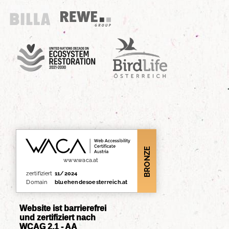
Billa
REWE Group
UN Decade
Birdlife