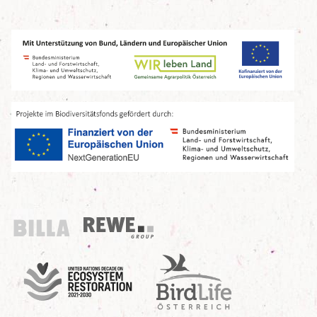
Billa
REWE Group
UN Decade
Birdlife