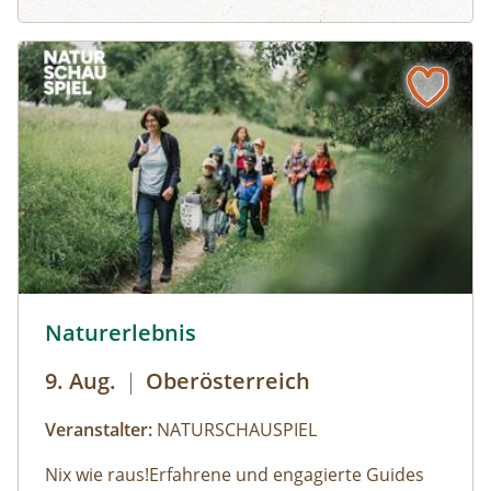
16:30 Uhr
und Jause nach eigenem Bedarf
© Robert Maybach
Naturerlebnis
9. Aug.
|
Oberösterreich
Veranstalter:
NATURSCHAUSPIEL
Nix wie raus!Erfahrene und engagierte Guides