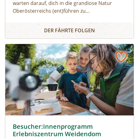
warten darauf, dich in die grandiose Natur
Oberösterreichs (ent)führen zu
dürfen:Haifischzähne finden, Brennnessel essen,
Naturerlebnis
Alpakas versorgen, Wassermonster fangen,
DER FÄHRTE FOLGEN
Fährtenlesen lernen, Höhlen erforschen, Honig
ernten, Pilze bestimmen, Probeklettern am Fels
und noch vieles mehr: Auf unserer Website
findest du alle Angebote, flexibel buchbar zum
Wunschtermin.So geht's:⁠Melde dich zu einem
Termin aus dem Veranstaltungskalender an
oder organisiere dein privates
NATURSCHAUSPIEL: Jede Tour kann auf Anfrage
zu individuell vereinbarten Terminen
durchgeführt werden. ⁠
Besucher:innenprogramm Erlebniszentrum Weidendom ©
Besucher:innenprogramm
Erlebniszentrum Weidendom