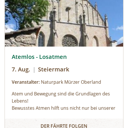
Kräutern, Baum-Harzen und Wurzeln und
Europäischen Union - NextGenerationEU
entdecken die vielfältigen Anwendungs- und
finanziert.
Verarbeitungsmöglichkeiten. Vom Treffpunkt
aus geht´s in Richtung Bichlalm.BUCH-TIPP:
Gottfried Hochgruber: Heilkräuter, Die
Apotheke der Natur – Im Naturparkhaus im
Bergsteigerdorf Ginzling und in der Tyrolia
Mayrhofen erhältllich!
© © Naturpark Mürzer Oberland
Atemlos - Losatmen
7. Aug.
|
Steiermark
Veranstalter:
Naturpark Mürzer Oberland
Atem und Bewegung sind die Grundlagen des
Lebens!
Bewusstes Atmen hilft uns nicht nur bei unserer
Körperwahrnehmung, sondern auch in
Atemlos - Losatmen
herausfordernden Situationen oder bei
DER FÄHRTE FOLGEN