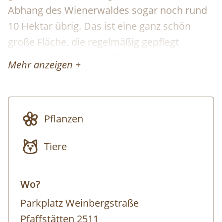
Abhang des Wienerwaldes sogar noch rund
10 Hektar übrig. Das ist eine ganz schön
große Fläche, die regelmäßig gepflegt
werden muss. Auf den Trockenrasen
Mehr anzeigen +
Pfaffstättens leben Tier- und
Pflanzenraritäten die in ganz Österreich
tatsächlich auch nur hier zu finden sind.
Pflanzen
Nur durch die Hilfe von engagierten
Menschen können die wertvollen Flächen
Tiere
auf Dauer erhalten bleiben! Mach mit! Bei
den Pflegetagen schneiden wir gemeinsam
Wo?
unter fachkundiger Anleitung
Parkplatz Weinbergstraße
Buschaustriebe, Büsche und Bäume und
Pfaffstätten 2511