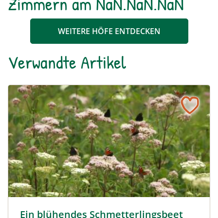
Zimmern am NaN.NaN.NaN
WEITERE HÖFE ENTDECKEN
Verwandte Artikel
Ein blühendes Schmetterlingsbeet für Groß und Klein
Tagpfauenaugen auf Wasserdost © Marion Jaros
Ein blühendes Schmetterlingsbeet