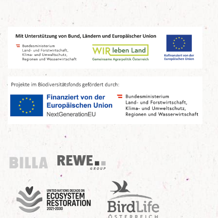
Billa
REWE Group
UN Decade
Birdlife