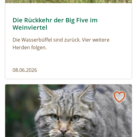
© Franziska Denner
Die Rückkehr der Big Five im
Naturmagazin: Die Rückkehr der Big Five im Weinviert
Weinviertel
Die Wasserbüffel sind zurück. Vier weitere
Herden folgen.
08.06.2026
Vom Acker zum Wildkatzen-Korridor