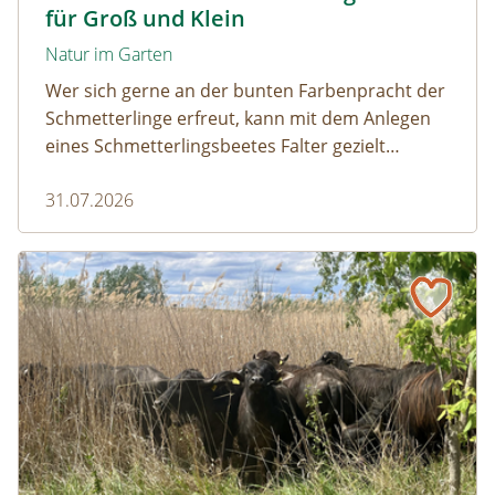
für Groß und Klein
Natur im Garten
Wer sich gerne an der bunten Farbenpracht der
Schmetterlinge erfreut, kann mit dem Anlegen
eines Schmetterlingsbeetes Falter gezielt
anlocken. Doch auch Raupenfutterpflanzen
31.07.2026
dürfen ausreichend mitgedacht werden. Denn
ohne Raupen gibt es keine schönen
Schmetterlinge!
Naturmagazin: Die Rückkehr der Big Five im Weinviertel
Die Rückkehr der Big Five im Weinviertel