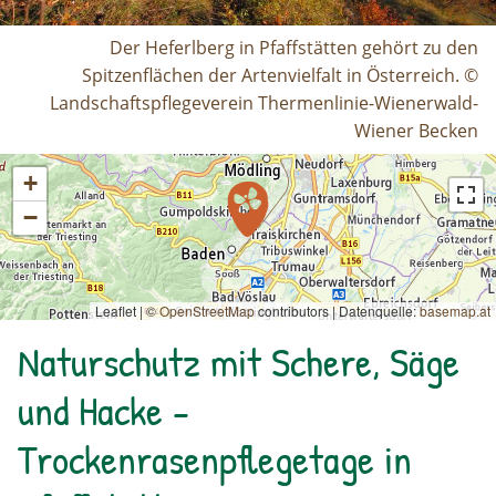
Der Heferlberg in Pfaffstätten gehört zu den
Spitzenflächen der Artenvielfalt in Österreich. ©
Landschaftspflegeverein Thermenlinie-Wienerwald-
Wiener Becken
+
−
Leaflet | ©
OpenStreetMap
contributors
|
Datenquelle:
basemap.at
Naturschutz mit Schere, Säge
und Hacke -
Trockenrasenpflegetage in