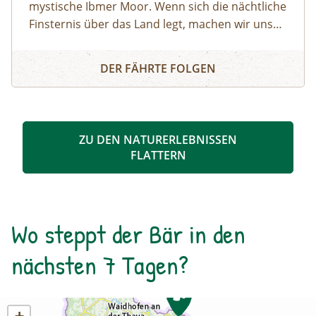
mystische Ibmer Moor. Wenn sich die nächtliche
Finsternis über das Land legt, machen wir uns
auf ins Ibmer Moor. In diesem größten
Irrlichter und Moorgeister
Moorkomplex Österreichs finden seltene Tiere
DER FÄHRTE FOLGEN
und Pflanzen ideale Lebensbedingungen. Wir
spüren im Laternenschein die beeindruckende
Stimmung und Mystik dieser sagenumwobenen
Urlandschaft und ergründen so manches
ZU DEN NATURERLEBNISSEN
Moorgeheimnis.Infos und Buchung:
FLATTERN
Wo steppt der Bär in den
nächsten 7 Tagen?