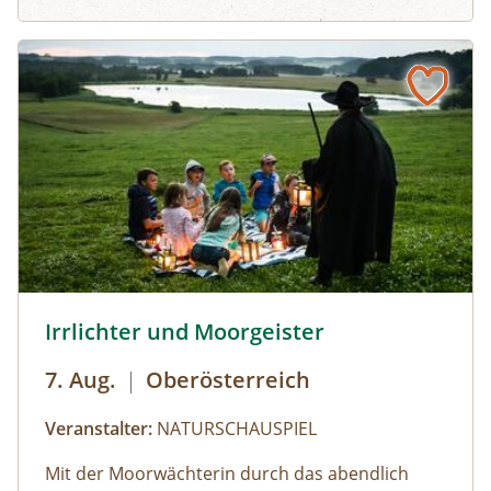
körperlicher Anstrengung. Wir lernen durch
einfache Bewegungsübungen unseren Atem
bewusst zu beeinflussen.
© Brothers Studio
Irrlichter und Moorgeister
7. Aug.
|
Oberösterreich
Veranstalter:
NATURSCHAUSPIEL
Mit der Moorwächterin durch das abendlich