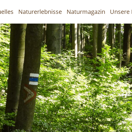
elles
Naturerlebnisse
Naturmagazin
Unsere 
uptnavigation
Direkt
zum
Inhalt