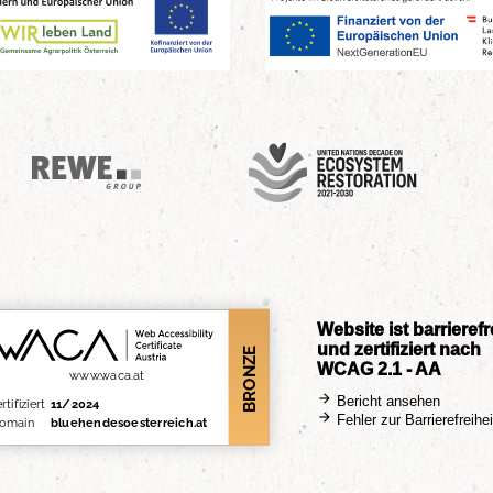
UN Decade
REWE Group