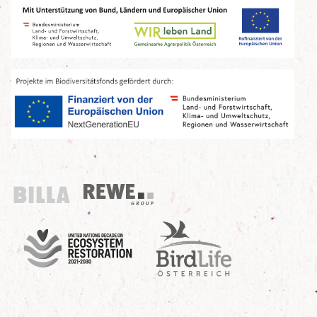
Billa
REWE Group
UN Decade
Birdlife