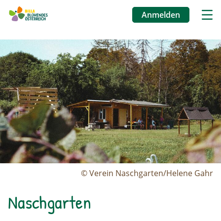
Anmelden
Benutzermenü
Image
Direkt
zum
Inhalt
© Verein Naschgarten/Helene Gahr
Naschgarten