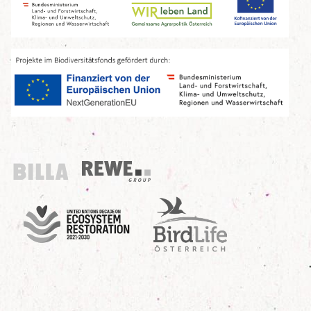
Billa
REWE Group
UN Decade
Birdlife