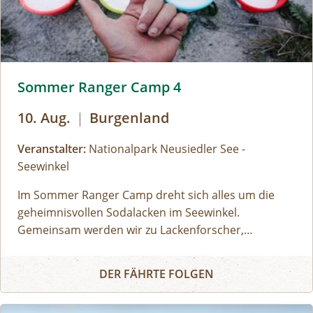
Sommer Ranger Camp 4 © Siehe Veranstalter
Sommer Ranger Camp 4
10. Aug.
|
Burgenland
Veranstalter:
Nationalpark Neusiedler See -
Seewinkel
Im Sommer Ranger Camp dreht sich alles um die
geheimnisvollen Sodalacken im Seewinkel.
Gemeinsam werden wir zu Lackenforscher,
entdecken besondere Tiere und Pflanzen,
Sommer Ranger Camp 4
beobachten Vögel und führen spannende
DER FÄHRTE FOLGEN
Experimente rund um Salz, Wasser und extreme
Lebensbedingungen durch. Wir sind viel draußen