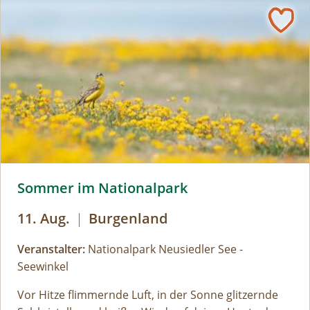
unterwegs, probieren aus, stellen Fragen und
erleben den Nationalpark mit allen Sinnen. Ein
besonderes Highlight ist eine gemeinsame
Nachtexkursion, bei der wir die Lacken und ihre
Bewohner von einer ganz neuen Seite kennenlernen.
Für naturinteressierte Kinder von 7 bis 12 Jahren.
Ausrüstung: Eigenes Fahrrad + Helm
(abgeschlossene Garage vorhanden), Sonnenschutz,
Trinkflasche, Badekleidung + Handtuch, Jausenbox +
Eisgeld (max €5,- am Tag)
Sommer im Nationalpark © Siehe Veranstalter
Sommer im Nationalpark
11. Aug.
|
Burgenland
Veranstalter:
Nationalpark Neusiedler See -
Seewinkel
Vor Hitze flimmernde Luft, in der Sonne glitzernde