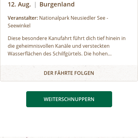
Wetterbedingungen anzupassen.
12. Aug.
|
Burgenland
Veranstalter:
Nationalpark Neusiedler See -
Seewinkel
Diese besondere Kanufahrt führt dich tief hinein in
die geheimnisvollen Kanäle und versteckten
Wasserflächen des Schilfgürtels. Die hohen
Schilfhalme umgeben dich wie eine grüne Wand und
Kanutour am Neusiedler See
lassen dich die Stille und das einzigartige Flair dieses
DER FÄHRTE FOLGEN
Lebensraumes intensiv spüren. Die Schilfbewohner
sind scheu und haben ein ausgezeichnetes Gehör -
es gehört somit eine große Portion Glück dazu,
WEITERSCHNUPPERN
Bartmeisen, Rohrsänger oder flinke Jungfische und
Wasserfrösche zu entdecken. Trotzdem ist diese
Tour ein echtes Highlight und lässt dich den
Lebensraum Schilfgürtel mit eigener Muskelkraft
hautnah erleben – ein Abenteuer, das noch lange in